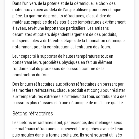
t
Dans l’univers de la poterie et de la céramique, le choix des
a
matériaux va bien au-delà de l’argile utilisée pour créer chaque
n
t
pièce. La gamme de produits réfractaires, c’est-à-dire de
s
matériaux capables de résister à des températures extrêmement
à
élevées, revêt une importance particulière. Les artisans
l
céramistes et potiers dépendent largement de ces produits,
a
c
indispensables à différentes étapes de la fabrication céramique,
h
notamment pour la construction et l’entretien des fours.
a
l
Leur capacité à supporter de hautes températures tout en
e
conservant leurs propriétés physiques en fait un élément
u
fondamental du processus de cuisson comme de la
r
construction du four.
C
Des briques réfractaires aux bétons réfractaires en passant par
o
les mortiers réfractaires, chaque produit est conçu pour résister
l
l
aux températures extrêmes à l’intérieur du four, contribuant à des
e
cuissons plus réussies et à une céramique de meilleure qualité.
e
t
Bétons réfractaires
j
o
Les bétons réfractaires sont, par essence, des mélanges secs
i
de matériaux réfractaires qui peuvent être gâchés avec de l’eau
n
puis moulés dans la forme souhaitée. Ils sont souvent utilisés
t