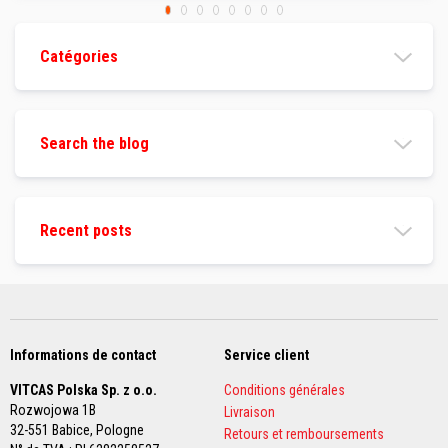
r
é
s
i
Catégories
s
t
a
n
t
Search the blog
s
à
l
a
c
h
Recent posts
a
l
e
u
r
B
Informations de contact
Service client
r
i
VITCAS Polska Sp. z o.o.
Conditions générales
q
Rozwojowa 1B
Livraison
u
32-551 Babice,
Pologne
e
Retours et remboursements