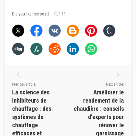
i
d
e
Did you like this post?
11
s
B
é
t
o
n
s
r
é
f
r
a
c
Previous article:
Next article:
t
a
La science des
Améliorer le
i
inhibiteurs de
rendement de la
r
e
chauffage : des
chaudière : conseils
s
systèmes de
d’experts pour
P
chauffage
rénover le
l
a
efficaces et
garnissage
s