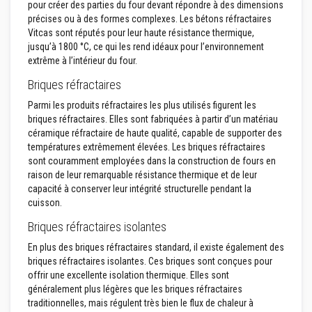
s
pour créer des parties du four devant répondre à des dimensions
p
précises ou à des formes complexes. Les bétons réfractaires
o
Vitcas sont réputés pour leur haute résistance thermique,
u
jusqu’à 1800 °C, ce qui les rend idéaux pour l’environnement
r
c
extrême à l’intérieur du four.
a
r
Briques réfractaires
r
e
Parmi les produits réfractaires les plus utilisés figurent les
l
briques réfractaires. Elles sont fabriquées à partir d’un matériau
a
céramique réfractaire de haute qualité, capable de supporter des
g
températures extrêmement élevées. Les briques réfractaires
e
sont couramment employées dans la construction de fours en
N
raison de leur remarquable résistance thermique et de leur
e
capacité à conserver leur intégrité structurelle pendant la
t
cuisson.
t
o
Briques réfractaires isolantes
y
a
En plus des briques réfractaires standard, il existe également des
n
briques réfractaires isolantes. Ces briques sont conçues pour
t
s
offrir une excellente isolation thermique. Elles sont
p
généralement plus légères que les briques réfractaires
o
traditionnelles, mais régulent très bien le flux de chaleur à
u