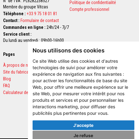
N° de TVA : PL6282258527
s
Politique de confidentialité
r
Membre du groupe Vitcas
Compte professionnel
é
Téléphone :
+33 9 75 18 01 81
f
Contact :
Formulaire de contact
r
Commandes en ligne :
24h/24 - 7j/7
a
Service client :
c
t
Du lundi au vendredi : 09h00-16h00
a
Nous utilisons des cookies
i
Pages
Paiements sécurisés
r
Ce site Web utilise des cookies et d'autres
e
À propos de nous
technologies de suivi pour améliorer votre
s
Site du fabricant
expérience de navigation aux fins suivantes :
Blog
B
pour activer les fonctionnalités de base du site
r
FAQ
Web
,
pour offrir une meilleure expérience sur le
i
Calculateur de quantités
site Web
,
pour mesurer votre intérêt pour nos
q
u
produits et services et pour personnaliser les
e
interactions marketing
,
pour diffuser des
s
publicités plus pertinentes pour vous
.
r
é
f
J'accepte
r
a
Je refuse