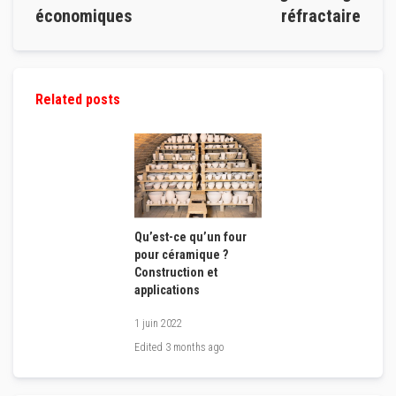
économiques
réfractaire
t
i
q
u
e
s
Related posts
r
é
f
r
a
c
t
a
i
r
Qu’est-ce qu’un four
e
s
pour céramique ?
m
Construction et
o
applications
d
e
l
1 juin 2022
a
Edited
3 months ago
b
l
e
s