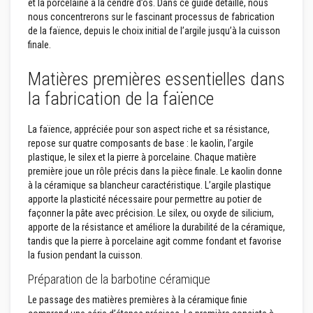
et la porcelaine à la cendre d’os. Dans ce guide détaillé, nous
p
nous concentrerons sur le fascinant processus de fabrication
l
â
de la faïence, depuis le choix initial de l’argile jusqu’à la cuisson
t
finale.
r
e
Matières premières essentielles dans
r
é
la fabrication de la faïence
s
i
s
La faïence, appréciée pour son aspect riche et sa résistance,
t
a
repose sur quatre composants de base : le kaolin, l’argile
n
plastique, le silex et la pierre à porcelaine. Chaque matière
t
première joue un rôle précis dans la pièce finale. Le kaolin donne
s
à la céramique sa blancheur caractéristique. L’argile plastique
à
l
apporte la plasticité nécessaire pour permettre au potier de
a
façonner la pâte avec précision. Le silex, ou oxyde de silicium,
c
apporte de la résistance et améliore la durabilité de la céramique,
h
tandis que la pierre à porcelaine agit comme fondant et favorise
a
l
la fusion pendant la cuisson.
e
u
Préparation de la barbotine céramique
r
Le passage des matières premières à la céramique finie
M