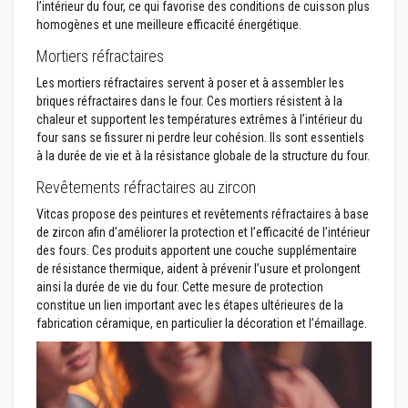
l’intérieur du four, ce qui favorise des conditions de cuisson plus
r
p
homogènes et une meilleure efficacité énergétique.
o
ê
Mortiers réfractaires
l
e
Les mortiers réfractaires servent à poser et à assembler les
s
briques réfractaires dans le four. Ces mortiers résistent à la
e
chaleur et supportent les températures extrêmes à l’intérieur du
t
four sans se fissurer ni perdre leur cohésion. Ils sont essentiels
c
h
à la durée de vie et à la résistance globale de la structure du four.
e
m
Revêtements réfractaires au zircon
i
n
Vitcas propose des peintures et revêtements réfractaires à base
é
de zircon afin d’améliorer la protection et l’efficacité de l’intérieur
e
des fours. Ces produits apportent une couche supplémentaire
s
de résistance thermique, aident à prévenir l’usure et prolongent
ainsi la durée de vie du four. Cette mesure de protection
P
e
constitue un lien important avec les étapes ultérieures de la
i
fabrication céramique, en particulier la décoration et l’émaillage.
n
t
u
r
e
s