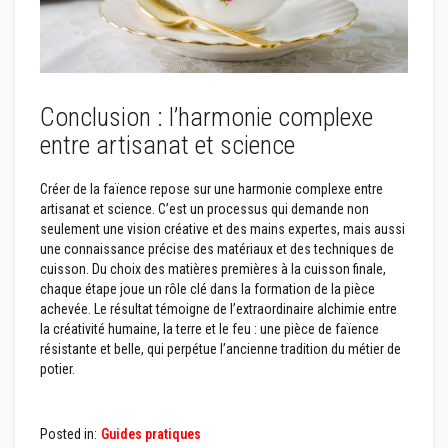
r
e
s
M
a
t
Conclusion : l’harmonie complexe
é
r
entre artisanat et science
i
a
u
Créer de la faïence repose sur une harmonie complexe entre
x
artisanat et science. C’est un processus qui demande non
r
seulement une vision créative et des mains expertes, mais aussi
é
s
une connaissance précise des matériaux et des techniques de
i
cuisson. Du choix des matières premières à la cuisson finale,
s
chaque étape joue un rôle clé dans la formation de la pièce
t
achevée. Le résultat témoigne de l’extraordinaire alchimie entre
a
n
la créativité humaine, la terre et le feu : une pièce de faïence
t
résistante et belle, qui perpétue l’ancienne tradition du métier de
s
potier.
a
u
x
a
Posted in:
Guides pratiques
c