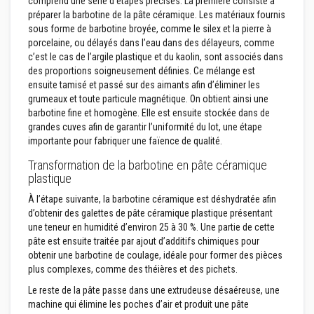
comprend une série d’étapes précises. La première consiste à
o
préparer la barbotine de la pâte céramique. Les matériaux fournis
r
sous forme de barbotine broyée, comme le silex et la pierre à
t
porcelaine, ou délayés dans l’eau dans des délayeurs, comme
i
e
c’est le cas de l’argile plastique et du kaolin, sont associés dans
r
des proportions soigneusement définies. Ce mélange est
s
ensuite tamisé et passé sur des aimants afin d’éliminer les
r
grumeaux et toute particule magnétique. On obtient ainsi une
é
s
barbotine fine et homogène. Elle est ensuite stockée dans de
i
grandes cuves afin de garantir l’uniformité du lot, une étape
s
importante pour fabriquer une faïence de qualité.
t
a
Transformation de la barbotine en pâte céramique
n
plastique
t
s
À l’étape suivante, la barbotine céramique est déshydratée afin
a
u
d’obtenir des galettes de pâte céramique plastique présentant
f
une teneur en humidité d’environ 25 à 30 %. Une partie de cette
e
pâte est ensuite traitée par ajout d’additifs chimiques pour
u
obtenir une barbotine de coulage, idéale pour former des pièces
e
t
plus complexes, comme des théières et des pichets.
c
Le reste de la pâte passe dans une extrudeuse désaéreuse, une
i
m
machine qui élimine les poches d’air et produit une pâte
e