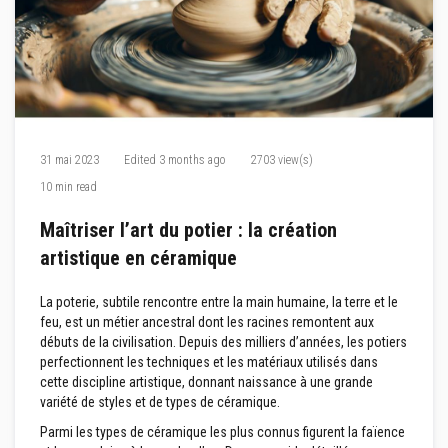
M
a
s
t
i
c
s
r
é
f
31 mai 2023
Edited
3 months ago
2703 view(s)
r
a
10 min read
c
t
Maîtriser l’art du potier : la création
a
i
artistique en céramique
r
e
s
La poterie, subtile rencontre entre la main humaine, la terre et le
feu, est un métier ancestral dont les racines remontent aux
E
débuts de la civilisation. Depuis des milliers d’années, les potiers
n
perfectionnent les techniques et les matériaux utilisés dans
d
u
cette discipline artistique, donnant naissance à une grande
i
variété de styles et de types de céramique.
t
e
Parmi les types de céramique les plus connus figurent la faïence
t