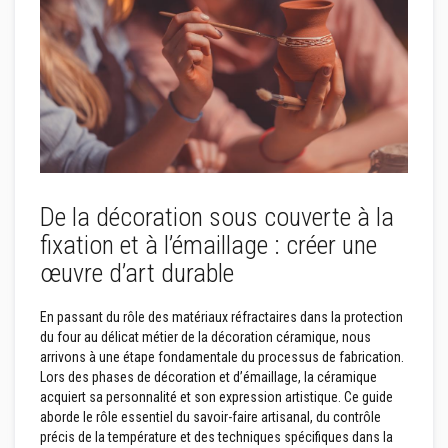
r
é
f
r
a
c
t
a
i
r
e
s
De la décoration sous couverte à la
M
fixation et à l’émaillage : créer une
a
t
œuvre d’art durable
é
r
i
En passant du rôle des matériaux réfractaires dans la protection
a
du four au délicat métier de la décoration céramique, nous
u
x
arrivons à une étape fondamentale du processus de fabrication.
d
Lors des phases de décoration et d’émaillage, la céramique
'
acquiert sa personnalité et son expression artistique. Ce guide
a
aborde le rôle essentiel du savoir-faire artisanal, du contrôle
c
c
précis de la température et des techniques spécifiques dans la