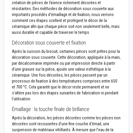
u
création de pièces de faïence richement décorées et
m
résistantes. Des méthodes de décoration sous couverte aux
u
importants procédés d’émaillage et de fixation, nous verrons
l
a
comment ces étapes scellent et protègent le décor de la
t
céramique afin que chaque pièce soit non seulement belle, mais
i
aussi durable et capable de traverser le temps.
o
n
Décoration sous couverte et fixation
d
e
Après la cuisson du biscuit, certaines pièces sont prêtes pour la
c
décoration sous couverte. Cette décoration, appliquée à la main,
h
a
par décalcomanie imprimée ou par impression directe à partir
l
d’une gravure sur la pièce, ajoute une valeur esthétique à la
e
céramique. Une fois décorées, les pièces passent par un
u
processus de fixation à des températures comprises entre 650
r
et 700 °C. Cela garantit que le décor reste permanent et ne
C
s’altère pas lors des étapes suivantes de fabrication ni pendant
o
l’utilisation.
n
t
Émaillage : la touche finale de brillance
r
e
Après la décoration, les pièces décorées comme les pièces non
c
décorées sont recouvertes d’une fine couche d’émail, une
o
suspension de matériaux vitrifiants. À mesure que l’eau de la
e