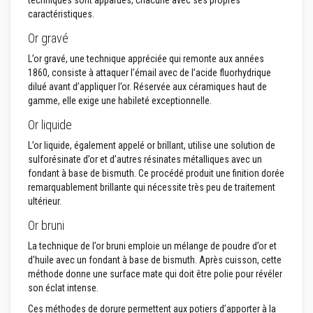
n
caractéristiques.
t
s
Or gravé
à
l
L’or gravé, une technique appréciée qui remonte aux années
a
1860, consiste à attaquer l’émail avec de l’acide fluorhydrique
c
h
dilué avant d’appliquer l’or. Réservée aux céramiques haut de
a
gamme, elle exige une habileté exceptionnelle.
l
e
Or liquide
u
r
L’or liquide, également appelé or brillant, utilise une solution de
sulforésinate d’or et d’autres résinates métalliques avec un
R
fondant à base de bismuth. Ce procédé produit une finition dorée
é
remarquablement brillante qui nécessite très peu de traitement
f
r
ultérieur.
a
c
Or bruni
t
a
La technique de l’or bruni emploie un mélange de poudre d’or et
i
d’huile avec un fondant à base de bismuth. Après cuisson, cette
r
méthode donne une surface mate qui doit être polie pour révéler
e
son éclat intense.
s
a
Ces méthodes de dorure permettent aux potiers d’apporter à la
u