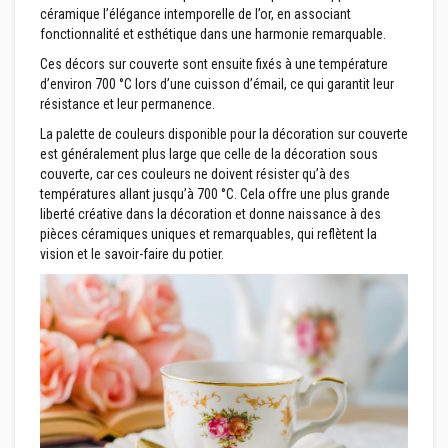
céramique l’élégance intemporelle de l’or, en associant
z
i
fonctionnalité et esthétique dans une harmonie remarquable.
r
c
Ces décors sur couverte sont ensuite fixés à une température
o
d’environ 700 °C lors d’une cuisson d’émail, ce qui garantit leur
n
résistance et leur permanence.
R
La palette de couleurs disponible pour la décoration sur couverte
e
est généralement plus large que celle de la décoration sous
v
couverte, car ces couleurs ne doivent résister qu’à des
ê
températures allant jusqu’à 700 °C. Cela offre une plus grande
t
e
liberté créative dans la décoration et donne naissance à des
m
pièces céramiques uniques et remarquables, qui reflètent la
e
vision et le savoir-faire du potier.
n
t
s
r
é
f
r
a
c
t
a
i