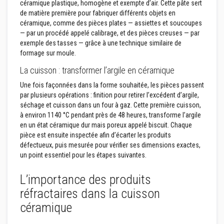
céramique plastique, homogène et exempte d’air. Cette pâte sert
n
de matière première pour fabriquer différents objets en
t
céramique, comme des pièces plates — assiettes et soucoupes
s
— par un procédé appelé calibrage, et des pièces creuses — par
M
exemple des tasses — grâce à une technique similaire de
a
formage sur moule.
s
t
La cuisson : transformer l’argile en céramique
i
c
Une fois façonnées dans la forme souhaitée, les pièces passent
s
par plusieurs opérations : finition pour retirer l’excédent d’argile,
e
séchage et cuisson dans un four à gaz. Cette première cuisson,
t
s
à environ 1140 °C pendant près de 48 heures, transforme l’argile
c
en un état céramique dur mais poreux appelé biscuit. Chaque
e
pièce est ensuite inspectée afin d’écarter les produits
l
défectueux, puis mesurée pour vérifier ses dimensions exactes,
l
a
un point essentiel pour les étapes suivantes.
n
t
L’importance des produits
s
r
réfractaires dans la cuisson
é
s
céramique
i
s