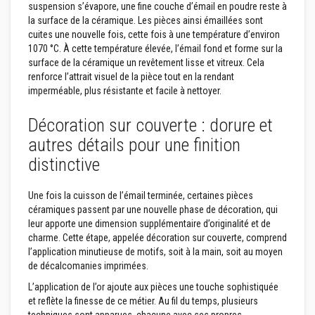
u
suspension s’évapore, une fine couche d’émail en poudre reste à
r
la surface de la céramique. Les pièces ainsi émaillées sont
e
cuites une nouvelle fois, cette fois à une température d’environ
t
1070 °C. À cette température élevée, l’émail fond et forme sur la
l
i
surface de la céramique un revêtement lisse et vitreux. Cela
n
renforce l’attrait visuel de la pièce tout en la rendant
t
imperméable, plus résistante et facile à nettoyer.
e
a
u
Décoration sur couverte : dorure et
x
autres détails pour une finition
A
distinctive
d
h
é
Une fois la cuisson de l’émail terminée, certaines pièces
s
céramiques passent par une nouvelle phase de décoration, qui
i
f
leur apporte une dimension supplémentaire d’originalité et de
s
charme. Cette étape, appelée décoration sur couverte, comprend
r
l’application minutieuse de motifs, soit à la main, soit au moyen
é
de décalcomanies imprimées.
s
i
L’application de l’or ajoute aux pièces une touche sophistiquée
s
t
et reflète la finesse de ce métier. Au fil du temps, plusieurs
a
techniques sont apparues, chacune avec ses propres