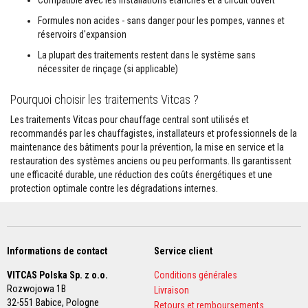
Compatible avec les installations étanches et à circuit ouvert
s
p
Formules non acides - sans danger pour les pompes, vannes et
o
réservoirs d'expansion
u
r
La plupart des traitements restent dans le système sans
c
nécessiter de rinçage (si applicable)
a
r
r
Pourquoi choisir les traitements Vitcas ?
e
l
Les traitements Vitcas pour chauffage central sont utilisés et
a
recommandés par les chauffagistes, installateurs et professionnels de la
g
maintenance des bâtiments pour la prévention, la mise en service et la
e
restauration des systèmes anciens ou peu performants. Ils garantissent
N
une efficacité durable, une réduction des coûts énergétiques et une
e
protection optimale contre les dégradations internes.
t
t
o
y
a
n
Informations de contact
Service client
t
s
VITCAS Polska Sp. z o.o.
Conditions générales
p
Rozwojowa 1B
Livraison
o
32-551 Babice,
Pologne
u
Retours et remboursements