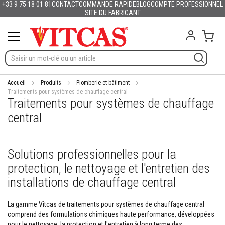
+33 9 75 18 01 81
CONTACT
COMMANDE RAPIDE
BLOG
COMPTE PROFESSIONNEL
Produits
Français
English (UK)
Deutschland
España
Italia
Portugal
Nederland
Sverige
Danmark
Norge
Suomi
Lietuva
Latvija
Eesti
Česko
Slovensko
Magyarország
România
България
Ελλάδα
Allez
SITE DU FABRICANT
Slovenija
Hrvatska
Polska
English (US)
au
M
contenu
Mon 
a
t
é
r
i
a
Accueil
Produits
Plomberie et bâtiment
u
Traitements pour systèmes de chauffage central
Traitements pour systèmes de chauffage
x
r
central
é
f
r
a
Solutions professionnelles pour la
c
t
protection, le nettoyage et l'entretien des
a
installations de chauffage central
i
r
e
La gamme Vitcas de traitements pour systèmes de chauffage central
s
comprend des formulations chimiques haute performance, développées
pour le nettoyage, la protection et l'entretien à long terme des