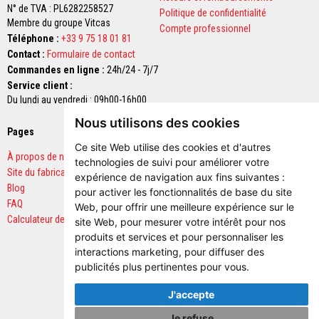
r
N° de TVA : PL6282258527
Politique de confidentialité
p
Membre du groupe Vitcas
Compte professionnel
o
Téléphone :
+33 9 75 18 01 81
ê
l
Contact :
Formulaire de contact
e
Commandes en ligne :
24h/24 - 7j/7
s
Service client :
e
t
Du lundi au vendredi : 09h00-16h00
c
Nous utilisons des cookies
h
Pages
Paiements sécurisés
e
m
Ce site Web utilise des cookies et d'autres
i
À propos de nous
technologies de suivi pour améliorer votre
n
Site du fabricant
expérience de navigation aux fins suivantes :
é
Blog
e
pour activer les fonctionnalités de base du site
s
FAQ
Web
,
pour offrir une meilleure expérience sur le
Calculateur de quantités
site Web
,
pour mesurer votre intérêt pour nos
P
produits et services et pour personnaliser les
e
i
interactions marketing
,
pour diffuser des
n
publicités plus pertinentes pour vous
.
t
u
J'accepte
r
e
Je refuse
s