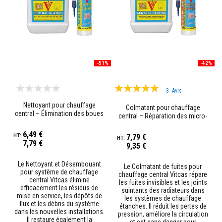
o
r
t
i
e
r
s
r
-51%
-42%
é
s
Évaluation:
i
3
Avis
s
100%
t
Nettoyant pour chauffage
Colmatant pour chauffage
a
central – Élimination des boues
central – Réparation des micro-
n
et du tartre
fuites invisibles
t
6,49 €
s
7,79 €
a
7,79 €
9,35 €
u
f
Le Nettoyant et Désembouant
e
Le Colmatant de fuites pour
pour système de chauffage
u
chauffage central Vitcas répare
central Vitcas élimine
e
les fuites invisibles et les joints
efficacement les résidus de
t
suintants des radiateurs dans
mise en service, les dépôts de
c
les systèmes de chauffage
flux et les débris du système
i
étanches. Il réduit les pertes de
dans les nouvelles installations.
m
pression, améliore la circulation
Il restaure également la
e