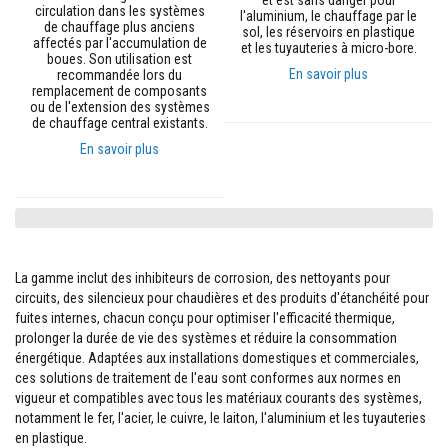
et est sans danger pour
circulation dans les systèmes
n
l'aluminium, le chauffage par le
de chauffage plus anciens
t
sol, les réservoirs en plastique
affectés par l'accumulation de
s
et les tuyauteries à micro-bore.
boues. Son utilisation est
En savoir plus
recommandée lors du
M
remplacement de composants
a
ou de l'extension des systèmes
s
de chauffage central existants.
t
i
En savoir plus
c
s
e
t
s
c
e
l
La gamme inclut des inhibiteurs de corrosion, des nettoyants pour
l
circuits, des silencieux pour chaudières et des produits d'étanchéité pour
a
fuites internes, chacun conçu pour optimiser l'efficacité thermique,
n
prolonger la durée de vie des systèmes et réduire la consommation
t
s
énergétique. Adaptées aux installations domestiques et commerciales,
r
ces solutions de traitement de l'eau sont conformes aux normes en
é
vigueur et compatibles avec tous les matériaux courants des systèmes,
s
notamment le fer, l'acier, le cuivre, le laiton, l'aluminium et les tuyauteries
i
s
en plastique.