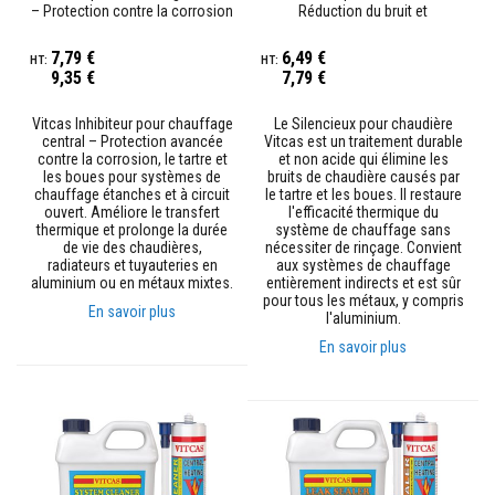
– Protection contre la corrosion
Réduction du bruit et
p
l
et le tartre
restauration de l'efficacité
â
thermique
7,79 €
6,49 €
t
9,35 €
7,79 €
r
e
r
Vitcas Inhibiteur pour chauffage
Le Silencieux pour chaudière
é
central – Protection avancée
Vitcas est un traitement durable
s
contre la corrosion, le tartre et
et non acide qui élimine les
i
les boues pour systèmes de
bruits de chaudière causés par
s
chauffage étanches et à circuit
le tartre et les boues. Il restaure
t
ouvert. Améliore le transfert
l'efficacité thermique du
a
thermique et prolonge la durée
système de chauffage sans
n
de vie des chaudières,
nécessiter de rinçage. Convient
t
radiateurs et tuyauteries en
aux systèmes de chauffage
s
aluminium ou en métaux mixtes.
entièrement indirects et est sûr
à
pour tous les métaux, y compris
En savoir plus
l
l'aluminium.
a
En savoir plus
c
h
a
l
e
u
r
M