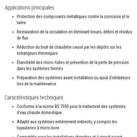
t
a
Applications principales
n
t
Protection des composants métalliques contre la corrosion et le
s
tartre
à
l
Restauration de la circulation en éliminant boues, débris et résidus
a
de flux
c
h
Réduction du bruit de chaudière causé par les dépôts sur les
a
échangeurs thermiques
l
e
Étanchéité des micro-fuites et prévention de la perte de pression
u
dans les systèmes fermés
r
Préparation des systèmes avant installation ou ajout d'inhibiteurs
C
lors de la maintenance
o
l
l
Caractéristiques techniques
e
e
Conforme à la norme BS 7593 pour le traitement des systèmes
t
d'eau chaude domestique
j
o
Adapté aux systèmes entièrement indirects, y compris les
i
tuyauteries à micro-bore
n
t