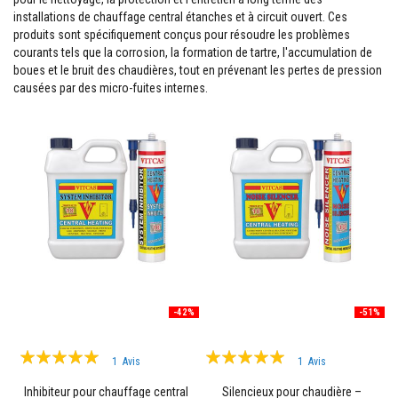
M
installations de chauffage central étanches et à circuit ouvert. Ces
a
produits sont spécifiquement conçus pour résoudre les problèmes
s
t
courants tels que la corrosion, la formation de tartre, l'accumulation de
i
boues et le bruit des chaudières, tout en prévenant les pertes de pression
c
causées par des micro-fuites internes.
s
r
é
f
r
a
c
t
a
i
r
e
s
E
n
-42%
-51%
d
u
Évaluation:
i
Évaluation:
1
Avis
1
Avis
t
100%
100%
e
Inhibiteur pour chauffage central
Silencieux pour chaudière –
t