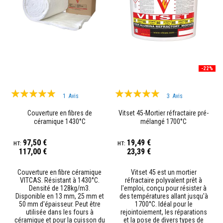
r
é
f
r
a
c
t
a
-22%
i
r
e
Évaluation:
Évaluation:
s
1
Avis
3
Avis
100%
97%
M
Couverture en fibres de
Vitset 45-Mortier réfractaire pré-
a
céramique 1430°C
mélangé 1700°C
t
é
97,50 €
19,49 €
r
117,00 €
23,39 €
i
a
u
Couverture en fibre céramique
Vitset 45 est un mortier
x
VITCAS. Résistant à 1430°C.
réfractaire polyvalent prêt à
d
Densité de 128kg/m3.
l'emploi, conçu pour résister à
'
Disponible en 13 mm, 25 mm et
des températures allant jusqu'à
a
50 mm d'épaisseur. Peut être
1700°C. Idéal pour le
c
utilisée dans les fours à
rejointoiement, les réparations
c
céramique et pour la cuisson du
et la pose de divers types de