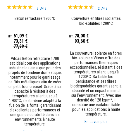
p
Évaluation:
Évaluation:
l
3
Avis
2
Avis
â
97%
87%
t
Béton réfractaire 1700°C
Couverture en fibres isolantes
r
bio-solubles 1200°C
e
r
61,09 €
78,00 €
é
s
73,31 €
93,60 €
Prix
i
77,99 €
Spécial
s
La couverture isolante en fibres
t
bio-solubles Vitcas offre des
Vitcas Béton réfractaire 1700
a
performances thermiques
est idéal pour des applications
n
exceptionnelles, résistant à des
industrielles ainsi que pour des
t
températures allant jusqu'à
projets de fonderie domestique,
s
1200ºC. Sa faible bio
notamment pour le garnissage
à
persistance et ses fibres
de fûts métalliques afin de créer
l
biodégradables garantissent la
un petit four creuset. Grâce à sa
a
sécurité et un impact minimal
capacité à résister à des
c
sur l'environnement. Avec une
températures allant jusqu'à
h
densité de 128 kg/m³, il
1700°C, il est même adapté à la
a
constitue une isolation fiable
fusion de la fonte, garantissant
l
pour les applications à haute
d'excellentes performances et
e
température.
une grande durabilité dans les
u
environnements à haute
r
En savoir plus
température.
M