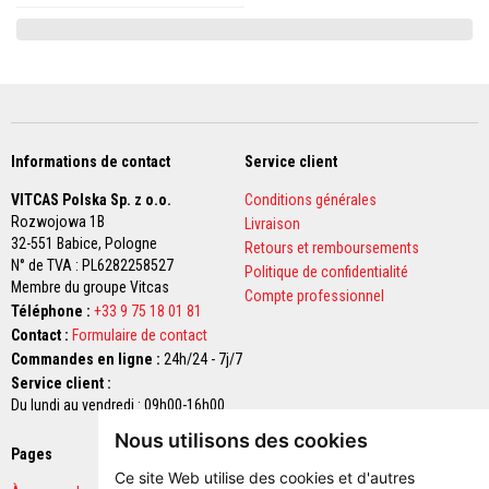
n
t
s
à
l
a
c
h
a
Informations de contact
Service client
l
e
VITCAS Polska Sp. z o.o.
Conditions générales
u
Rozwojowa 1B
r
Livraison
32-551 Babice,
Pologne
Retours et remboursements
R
N° de TVA : PL6282258527
Politique de confidentialité
é
Membre du groupe Vitcas
f
Compte professionnel
Téléphone :
+33 9 75 18 01 81
r
a
Contact :
Formulaire de contact
c
Commandes en ligne :
24h/24 - 7j/7
t
Service client :
a
i
Du lundi au vendredi : 09h00-16h00
r
e
Nous utilisons des cookies
s
Pages
Paiements sécurisés
a
Ce site Web utilise des cookies et d'autres
u