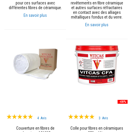
s
pour ces surfaces avec
revêtements en fibre céramique
p
différentes fibres de céramique.
et autres surfaces réfractaires
o
en contact avec des alliages
En savoir plus
u
métalliques fondus et du verre.
r
En savoir plus
c
a
r
r
e
l
a
g
e
N
e
t
t
o
y
a
-48%
n
t
Évaluation:
Évaluation:
s
4
Avis
3
Avis
p
98%
98%
o
Couverture en fibres de
Colle pour fibres en céramiques
u