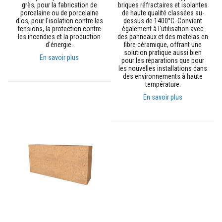
u
grès, pour la fabrication de
briques réfractaires et isolantes
m
porcelaine ou de porcelaine
de haute qualité classées au-
u
d'os, pour l'isolation contre les
dessus de 1400°C. Convient
l
tensions, la protection contre
également à l'utilisation avec
a
les incendies et la production
des panneaux et des matelas en
t
d'énergie.
fibre céramique, offrant une
i
solution pratique aussi bien
o
En savoir plus
pour les réparations que pour
n
les nouvelles installations dans
d
des environnements à haute
e
température.
c
h
En savoir plus
a
l
e
u
r
C
o
n
t
r
e
c
o
e