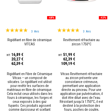
t
a
n
t
s
-68%
-43%
à
l
Évaluation:
a
Évaluation:
3
Avis
3
Avis
c
100%
93%
h
Rigidifiant en fibre de céramique
Revêtement réfractaire au
a
VITCAS
zircon 1750°C
l
e
u
16,89 €
51,99 €
r
20,27 €
62,39 €
Prix
Prix
62,39 €
109,19 €
C
Spécial
Spécial
o
l
Rigidifiant en Fibre de Céramique
Vitcas Revêtement réfractaire
l
Vitcas – un composé de
au zircon présente une
e
silicates. Le rigidifiant est utilisé
consistance crémeuse,
e
pour revêtir les surfaces de
permettant une application
t
matériaux en fibre de céramique.
directe au pinceau. Pour une
j
Cela inclut ceux utilisés dans les
application par pulvérisation, il
o
fours à céramique, les forges et
doit être dilué avec de l'eau.
i
ceux exposés à des gaz
Résistant jusqu'à 1750°C, il est
n
fuyants. Ces produits agissent
destiné à la protection des
t
comme durcisseur et scellant
fours, poches de coulée,