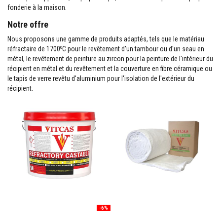
M
fonderie à la maison.
a
s
Notre offre
t
i
Nous proposons une gamme de produits adaptés, tels que le matériau
c
o
réfractaire de 1700
C pour le revêtement d'un tambour ou d'un seau en
s
métal, le revêtement de peinture au zircon pour la peinture de l'intérieur du
r
é
récipient en métal et du revêtement et la couverture en fibre céramique ou
f
le tapis de verre revêtu d'aluminium pour l'isolation de l'extérieur du
r
récipient.
a
c
t
a
i
r
e
s
E
n
d
u
i
t
-6%
e
t