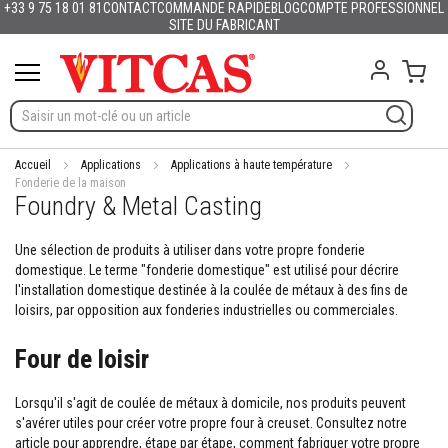
+33 9 75 18 01 81
CONTACT
COMMANDE RAPIDE
BLOG
COMPTE PROFESSIONNEL
Produits
Français
English (UK)
Deutschland
España
Italia
Portugal
Nederland
Sverige
Danmark
Norge
Suomi
Lietuva
Latvija
Eesti
Česko
Slovensko
Magyarország
România
България
Ελλάδα
Allez
SITE DU FABRICANT
Slovenija
Hrvatska
Polska
English (US)
au
M
contenu
Mon 
a
t
é
r
i
a
Accueil
Applications
Applications à haute température
u
Fonderie de la maison
Foundry & Metal Casting
x
r
é
Une sélection de produits à utiliser dans votre propre fonderie
f
domestique. Le terme "fonderie domestique" est utilisé pour décrire
r
l'installation domestique destinée à la coulée de métaux à des fins de
a
c
loisirs, par opposition aux fonderies industrielles ou commerciales.
t
a
Four de loisir
i
r
e
Lorsqu'il s'agit de coulée de métaux à domicile, nos produits peuvent
s
s'avérer utiles pour créer votre propre four à creuset. Consultez notre
article pour apprendre, étape par étape, comment fabriquer votre propre