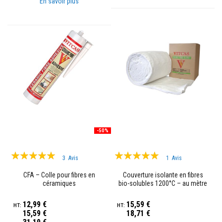
En savoir plus
o
r
t
i
e
r
s
r
é
s
i
s
t
a
n
t
-50%
s
a
u
Évaluation:
Évaluation:
f
3
Avis
1
Avis
97%
e
100%
u
CFA – Colle pour fibres en
Couverture isolante en fibres
e
céramiques
bio-solubles 1200°C – au mètre
t
c
12,99 €
15,59 €
i
15,59 €
18,71 €
m
Prix
e