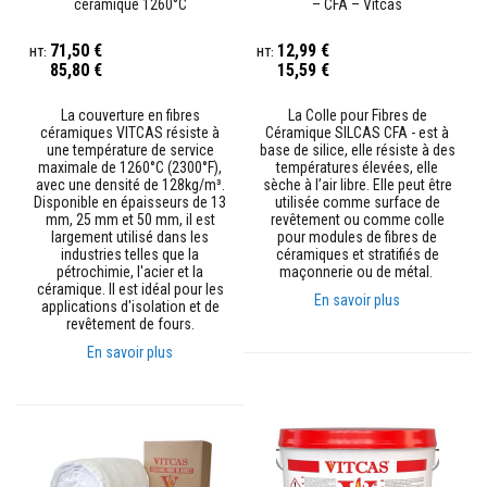
céramique 1260°C
– CFA – Vitcas
r
p
o
71,50 €
12,99 €
ê
85,80 €
15,59 €
l
e
La couverture en fibres
La Colle pour Fibres de
s
céramiques VITCAS résiste à
Céramique SILCAS CFA - est à
e
une température de service
base de silice, elle résiste à des
t
maximale de 1260°C (2300°F),
températures élevées, elle
c
avec une densité de 128kg/m³.
sèche à l’air libre. Elle peut être
h
Disponible en épaisseurs de 13
utilisée comme surface de
e
mm, 25 mm et 50 mm, il est
revêtement ou comme colle
m
largement utilisé dans les
pour modules de fibres de
i
industries telles que la
céramiques et stratifiés de
n
pétrochimie, l'acier et la
maçonnerie ou de métal.
é
céramique. Il est idéal pour les
e
En savoir plus
applications d'isolation et de
s
revêtement de fours.
P
En savoir plus
e
i
n
t
u
r
e
s