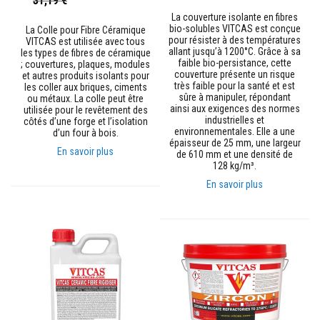
31,19 €
Spécial
n
La couverture isolante en fibres
t
bio-solubles VITCAS est conçue
La Colle pour Fibre Céramique
s
pour résister à des températures
VITCAS est utilisée avec tous
allant jusqu’à 1200°C. Grâce à sa
les types de fibres de céramique
M
faible bio-persistance, cette
; couvertures, plaques, modules
a
couverture présente un risque
et autres produits isolants pour
s
très faible pour la santé et est
les coller aux briques, ciments
t
sûre à manipuler, répondant
ou métaux. La colle peut être
i
ainsi aux exigences des normes
utilisée pour le revêtement des
c
industrielles et
côtés d’une forge et l’isolation
s
environnementales. Elle a une
d’un four à bois.
e
épaisseur de 25 mm, une largeur
t
En savoir plus
de 610 mm et une densité de
s
128 kg/m³.
c
En savoir plus
e
l
l
a
n
t
s
r
é
s
i
s