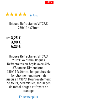
u
-37%
r
e
Évaluation:
t
6
Avis
l
98%
i
Briques Réfractaires VITCAS
n
230x114x76mm
t
e
a
3,25 €
u
3,90 €
x
Prix
6,23 €
Spécial
A
d
Briques Réfractaires VITCAS
h
230x114x76mm. Briques
é
Réfractaires en Argile avec 42%
s
d’Alumine. Dimensions :
i
230x114x76mm. Température de
f
fonctionnement maximale
s
jusqu’à 1430°C. Pour revêtement
r
de fours, céramiques, moulages
é
de métal, forges et foyers de
s
brasage.
i
En savoir plus
s
t
a