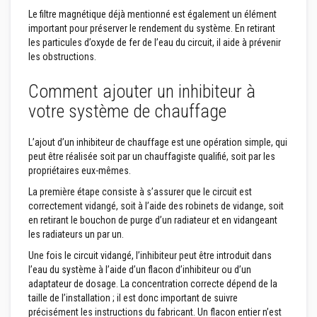
i
Le filtre magnétique déjà mentionné est également un élément
d
e
important pour préserver le rendement du système. En retirant
s
les particules d’oxyde de fer de l’eau du circuit, il aide à prévenir
les obstructions.
B
é
Comment ajouter un inhibiteur à
t
o
votre système de chauffage
n
s
r
L’ajout d’un inhibiteur de chauffage est une opération simple, qui
é
f
peut être réalisée soit par un chauffagiste qualifié, soit par les
r
propriétaires eux-mêmes.
a
c
La première étape consiste à s’assurer que le circuit est
t
correctement vidangé, soit à l’aide des robinets de vidange, soit
a
en retirant le bouchon de purge d’un radiateur et en vidangeant
i
r
les radiateurs un par un.
e
Une fois le circuit vidangé, l’inhibiteur peut être introduit dans
s
l’eau du système à l’aide d’un flacon d’inhibiteur ou d’un
P
adaptateur de dosage. La concentration correcte dépend de la
l
taille de l’installation ; il est donc important de suivre
a
précisément les instructions du fabricant. Un flacon entier n’est
s