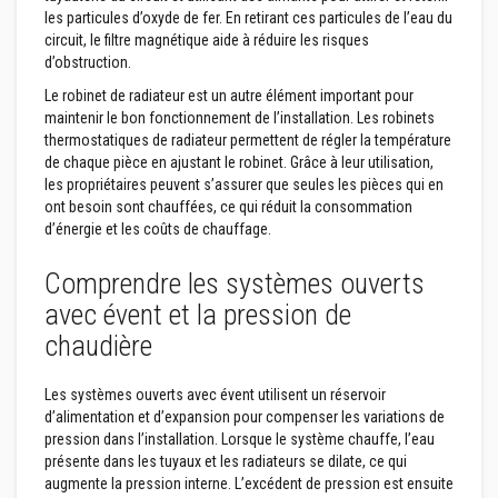
r
les particules d’oxyde de fer. En retirant ces particules de l’eau du
p
circuit, le filtre magnétique aide à réduire les risques
o
d’obstruction.
ê
l
Le robinet de radiateur est un autre élément important pour
e
maintenir le bon fonctionnement de l’installation. Les robinets
s
e
thermostatiques de radiateur permettent de régler la température
t
de chaque pièce en ajustant le robinet. Grâce à leur utilisation,
c
les propriétaires peuvent s’assurer que seules les pièces qui en
h
ont besoin sont chauffées, ce qui réduit la consommation
e
m
d’énergie et les coûts de chauffage.
i
n
Comprendre les systèmes ouverts
é
e
avec évent et la pression de
s
chaudière
P
e
i
Les systèmes ouverts avec évent utilisent un réservoir
n
d’alimentation et d’expansion pour compenser les variations de
t
pression dans l’installation. Lorsque le système chauffe, l’eau
u
r
présente dans les tuyaux et les radiateurs se dilate, ce qui
e
augmente la pression interne. L’excédent de pression est ensuite
s