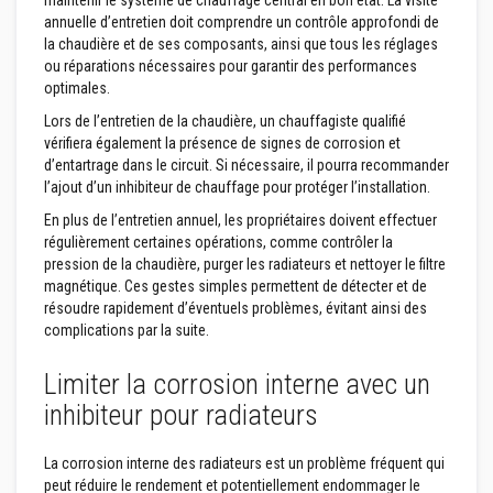
maintenir le système de chauffage central en bon état. La visite
u
m
annuelle d’entretien doit comprendre un contrôle approfondi de
u
la chaudière et de ses composants, ainsi que tous les réglages
l
ou réparations nécessaires pour garantir des performances
a
optimales.
t
i
Lors de l’entretien de la chaudière, un chauffagiste qualifié
o
vérifiera également la présence de signes de corrosion et
n
d
d’entartrage dans le circuit. Si nécessaire, il pourra recommander
e
l’ajout d’un inhibiteur de chauffage pour protéger l’installation.
c
h
En plus de l’entretien annuel, les propriétaires doivent effectuer
a
régulièrement certaines opérations, comme contrôler la
l
pression de la chaudière, purger les radiateurs et nettoyer le filtre
e
u
magnétique. Ces gestes simples permettent de détecter et de
r
résoudre rapidement d’éventuels problèmes, évitant ainsi des
complications par la suite.
C
o
Limiter la corrosion interne avec un
n
t
inhibiteur pour radiateurs
r
e
c
La corrosion interne des radiateurs est un problème fréquent qui
o
e
peut réduire le rendement et potentiellement endommager le