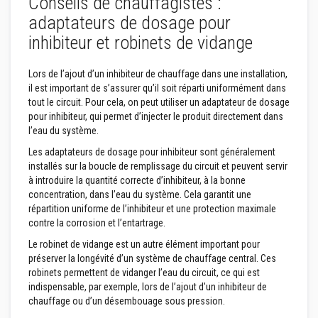
Conseils de chauffagistes :
n
adaptateurs de dosage pour
t
s
inhibiteur et robinets de vidange
à
l
a
Lors de l’ajout d’un inhibiteur de chauffage dans une installation,
c
h
il est important de s’assurer qu’il soit réparti uniformément dans
a
tout le circuit. Pour cela, on peut utiliser un adaptateur de dosage
l
pour inhibiteur, qui permet d’injecter le produit directement dans
e
l’eau du système.
u
r
Les adaptateurs de dosage pour inhibiteur sont généralement
installés sur la boucle de remplissage du circuit et peuvent servir
R
à introduire la quantité correcte d’inhibiteur, à la bonne
é
f
concentration, dans l’eau du système. Cela garantit une
r
répartition uniforme de l’inhibiteur et une protection maximale
a
contre la corrosion et l’entartrage.
c
t
Le robinet de vidange est un autre élément important pour
a
préserver la longévité d’un système de chauffage central. Ces
i
r
robinets permettent de vidanger l’eau du circuit, ce qui est
e
indispensable, par exemple, lors de l’ajout d’un inhibiteur de
s
chauffage ou d’un désembouage sous pression.
a
u