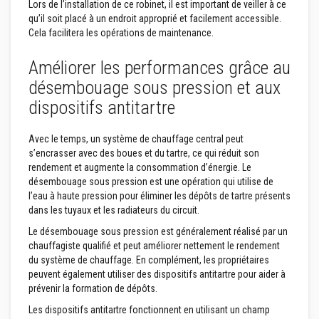
Lors de l’installation de ce robinet, il est important de veiller à ce
z
qu’il soit placé à un endroit approprié et facilement accessible.
i
Cela facilitera les opérations de maintenance.
r
c
o
Améliorer les performances grâce au
n
désembouage sous pression et aux
R
dispositifs antitartre
e
v
ê
t
Avec le temps, un système de chauffage central peut
e
s’encrasser avec des boues et du tartre, ce qui réduit son
m
rendement et augmente la consommation d’énergie. Le
e
désembouage sous pression est une opération qui utilise de
n
t
l’eau à haute pression pour éliminer les dépôts de tartre présents
s
dans les tuyaux et les radiateurs du circuit.
r
é
Le désembouage sous pression est généralement réalisé par un
f
chauffagiste qualifié et peut améliorer nettement le rendement
r
du système de chauffage. En complément, les propriétaires
a
peuvent également utiliser des dispositifs antitartre pour aider à
c
t
prévenir la formation de dépôts.
a
i
Les dispositifs antitartre fonctionnent en utilisant un champ