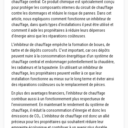
chauffage central. Ce produit chimique est spécialement conçu
p
pour protéger les composants internes du circuit de chauffage
l
â
contre les dommages et réduire le risque de pannes. Dans cet
t
article, nous expliquons comment fonctionne un inhibiteur de
r
chauffage, dans quels types d’installations il peut être utilisé et
e
comment il aide les propriétaires à réduire leurs dépenses
r
é
d’énergie ainsi que les réparations coûteuses.
s
i
L’inhibiteur de chauffage empêche la formation de boues, de
s
tartre et de dépôts corrosifs. C’est important, car ces dépôts
t
peuvent nuire à la consommation énergétique d’un système de
a
chauffage central et endommager potentiellement la chaudière,
n
t
les radiateurs et la tuyauterie. En utilisant un inhibiteur de
s
chauffage, les propriétaires peuvent veiller à ce que leur
à
installation fonctionne au mieux sur le long terme et éviter ainsi
l
des réparations coûteuses ou le remplacement de pièces.
a
c
En plus des avantages financiers, l’inhibiteur de chauffage
h
contribue aussi à un fonctionnement plus respectueux de
a
l
l’environnement. En maintenant le rendement du système de
e
chauffage, il réduit la consommation d’énergie et donc les
u
émissions de CO₂. L’inhibiteur de chauffage est donc un allié
r
précieux pour les propriétaires qui souhaitent réduire leur
empreinte écologique et contribuer à un avenir plus durable.
M