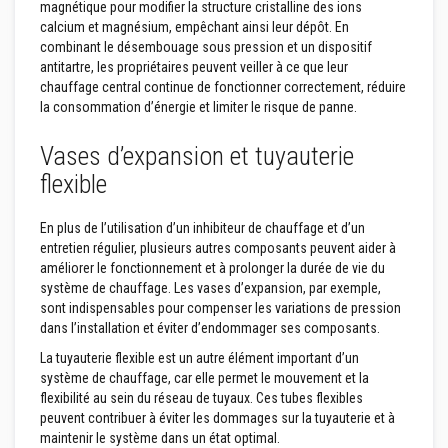
r
magnétique pour modifier la structure cristalline des ions
e
calcium et magnésium, empêchant ainsi leur dépôt. En
s
combinant le désembouage sous pression et un dispositif
antitartre, les propriétaires peuvent veiller à ce que leur
M
a
chauffage central continue de fonctionner correctement, réduire
t
la consommation d’énergie et limiter le risque de panne.
é
r
Vases d’expansion et tuyauterie
i
a
flexible
u
x
r
En plus de l’utilisation d’un inhibiteur de chauffage et d’un
é
s
entretien régulier, plusieurs autres composants peuvent aider à
i
améliorer le fonctionnement et à prolonger la durée de vie du
s
système de chauffage. Les vases d’expansion, par exemple,
t
sont indispensables pour compenser les variations de pression
a
n
dans l’installation et éviter d’endommager ses composants.
t
La tuyauterie flexible est un autre élément important d’un
s
a
système de chauffage, car elle permet le mouvement et la
u
flexibilité au sein du réseau de tuyaux. Ces tubes flexibles
x
peuvent contribuer à éviter les dommages sur la tuyauterie et à
a
maintenir le système dans un état optimal.
c