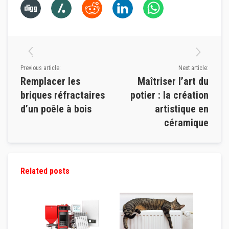
r
é
s
i
s
t
a
n
t
Previous article:
Next article:
s
Remplacer les
Maîtriser l’art du
à
l
briques réfractaires
potier : la création
a
d’un poêle à bois
artistique en
c
h
céramique
a
l
e
u
r
Related posts
B
r
i
q
u
e