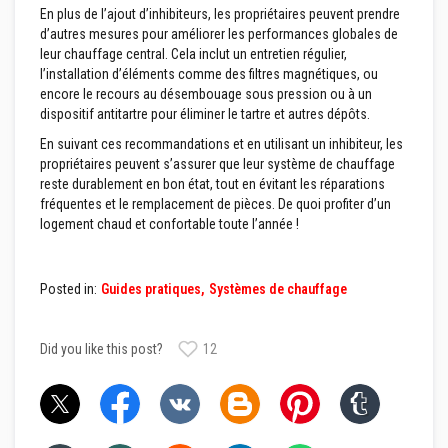
En plus de l’ajout d’inhibiteurs, les propriétaires peuvent prendre
d’autres mesures pour améliorer les performances globales de
M
a
leur chauffage central. Cela inclut un entretien régulier,
s
l’installation d’éléments comme des filtres magnétiques, ou
t
encore le recours au désembouage sous pression ou à un
i
dispositif antitartre pour éliminer le tartre et autres dépôts.
c
s
En suivant ces recommandations et en utilisant un inhibiteur, les
e
t
propriétaires peuvent s’assurer que leur système de chauffage
p
reste durablement en bon état, tout en évitant les réparations
â
fréquentes et le remplacement de pièces. De quoi profiter d’un
t
logement chaud et confortable toute l’année !
e
s
d
e
Posted in:
Guides pratiques
Systèmes de chauffage
r
é
p
a
Did you like this post?
12
r
a
t
i
o
n