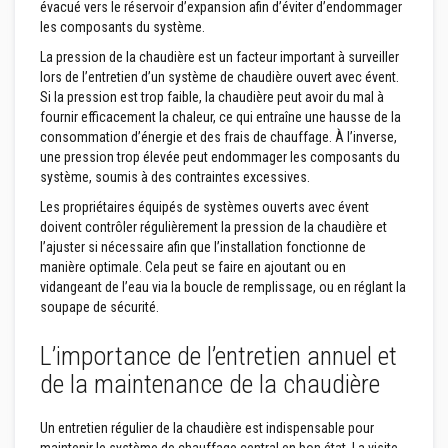
évacué vers le réservoir d’expansion afin d’éviter d’endommager
r
les composants du système.
é
f
La pression de la chaudière est un facteur important à surveiller
r
lors de l’entretien d’un système de chaudière ouvert avec évent.
a
c
Si la pression est trop faible, la chaudière peut avoir du mal à
t
fournir efficacement la chaleur, ce qui entraîne une hausse de la
a
consommation d’énergie et des frais de chauffage. À l’inverse,
i
une pression trop élevée peut endommager les composants du
r
e
système, soumis à des contraintes excessives.
s
Les propriétaires équipés de systèmes ouverts avec évent
M
doivent contrôler régulièrement la pression de la chaudière et
a
l’ajuster si nécessaire afin que l’installation fonctionne de
t
manière optimale. Cela peut se faire en ajoutant ou en
é
vidangeant de l’eau via la boucle de remplissage, ou en réglant la
r
i
soupape de sécurité.
a
u
L’importance de l’entretien annuel et
x
d
de la maintenance de la chaudière
'
a
c
Un entretien régulier de la chaudière est indispensable pour
c