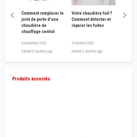
s
r
é
er les
Comment remplacer le
Votre chaudière fuit ?
Bien éta
f
yauterie
joint de porte d’une
Comment détecter et
filetage
r
chaudière de
réparer les fuites
a
chauffage central
c
t
8 novembre 2022
3 octobre 2022
2 septemb
a
i
go
Edited
2 months ago
Edited
2 months ago
Edited
2 
r
e
s
Produits associés
B
r
i
q
u
e
s
r
é
f
r
a