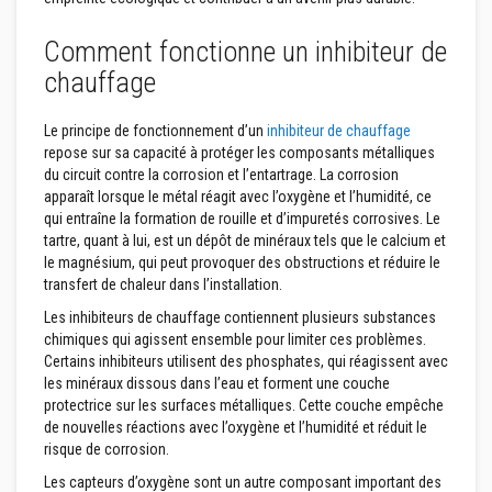
o
r
Comment fonctionne un inhibiteur de
t
i
chauffage
e
r
s
Le principe de fonctionnement d’un
inhibiteur de chauffage
r
repose sur sa capacité à protéger les composants métalliques
é
s
du circuit contre la corrosion et l’entartrage. La corrosion
i
apparaît lorsque le métal réagit avec l’oxygène et l’humidité, ce
s
qui entraîne la formation de rouille et d’impuretés corrosives. Le
t
tartre, quant à lui, est un dépôt de minéraux tels que le calcium et
a
n
le magnésium, qui peut provoquer des obstructions et réduire le
t
transfert de chaleur dans l’installation.
s
a
Les inhibiteurs de chauffage contiennent plusieurs substances
u
chimiques qui agissent ensemble pour limiter ces problèmes.
f
Certains inhibiteurs utilisent des phosphates, qui réagissent avec
e
les minéraux dissous dans l’eau et forment une couche
u
e
protectrice sur les surfaces métalliques. Cette couche empêche
t
de nouvelles réactions avec l’oxygène et l’humidité et réduit le
c
risque de corrosion.
i
m
Les capteurs d’oxygène sont un autre composant important des
e