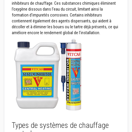
inhibiteurs de chauffage. Ces substances chimiques éliminent
n
t
l’oxygène dissous dans l’eau du circuit, limitant ainsi la
s
formation d’impuretés corrosives. Certains inhibiteurs
contiennent également des agents dispersants, qui aident à
M
décoller et à éliminer les boues ou le tartre déjà présents, ce qui
a
améliore encore le rendement global de l’installation.
s
t
i
c
s
e
t
s
c
e
l
l
a
n
t
s
r
é
s
Types de systèmes de chauffage
i
s