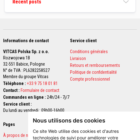
Recent posts
a
c
t
a
i
r
e
s
Informations de contact
Service client
d
e
VITCAS Polska Sp. z o.o.
r
Conditions générales
e
Rozwojowa 1B
Livraison
m
32-551 Babice,
Pologne
Retours et remboursements
p
N° de TVA : PL6282258527
l
Politique de confidentialité
Membre du groupe Vitcas
a
Compte professionnel
c
Téléphone :
+33 9 75 18 01 81
e
Contact :
Formulaire de contact
m
e
Commandes en ligne :
24h/24 - 7j/7
n
Service client :
t
Du lundi au vendredi : 09h00-16h00
B
Nous utilisons des cookies
r
Pages
Paiements sécurisés
i
Ce site Web utilise des cookies et d'autres
q
À propos de nous
technologies de suivi pour améliorer votre
u