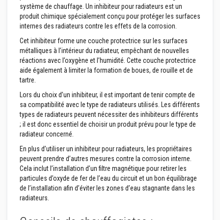
u
système de chauffage. Un inhibiteur pour radiateurs est un
r
produit chimique spécialement conçu pour protéger les surfaces
e
internes des radiateurs contre les effets de la corrosion.
t
l
Cet inhibiteur forme une couche protectrice sur les surfaces
i
n
métalliques à l’intérieur du radiateur, empêchant de nouvelles
t
réactions avec l’oxygène et l’humidité. Cette couche protectrice
e
aide également à limiter la formation de boues, de rouille et de
a
tartre.
u
x
Lors du choix d’un inhibiteur, il est important de tenir compte de
sa compatibilité avec le type de radiateurs utilisés. Les différents
A
types de radiateurs peuvent nécessiter des inhibiteurs différents
d
h
; il est donc essentiel de choisir un produit prévu pour le type de
é
radiateur concerné.
s
i
En plus d’utiliser un inhibiteur pour radiateurs, les propriétaires
f
peuvent prendre d’autres mesures contre la corrosion interne.
s
Cela inclut l’installation d’un filtre magnétique pour retirer les
r
é
particules d’oxyde de fer de l’eau du circuit et un bon équilibrage
s
de l’installation afin d’éviter les zones d’eau stagnante dans les
i
radiateurs.
s
t
a