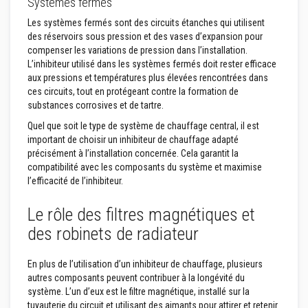
Systèmes fermés
s
p
Les systèmes fermés sont des circuits étanches qui utilisent
o
des réservoirs sous pression et des vases d’expansion pour
u
r
compenser les variations de pression dans l’installation.
c
L’inhibiteur utilisé dans les systèmes fermés doit rester efficace
a
aux pressions et températures plus élevées rencontrées dans
r
ces circuits, tout en protégeant contre la formation de
r
e
substances corrosives et de tartre.
l
a
Quel que soit le type de système de chauffage central, il est
g
important de choisir un inhibiteur de chauffage adapté
e
précisément à l’installation concernée. Cela garantit la
compatibilité avec les composants du système et maximise
N
l’efficacité de l’inhibiteur.
e
t
t
Le rôle des filtres magnétiques et
o
y
des robinets de radiateur
a
n
t
En plus de l’utilisation d’un inhibiteur de chauffage, plusieurs
s
autres composants peuvent contribuer à la longévité du
p
système. L’un d’eux est le filtre magnétique, installé sur la
o
u
tuyauterie du circuit et utilisant des aimants pour attirer et retenir