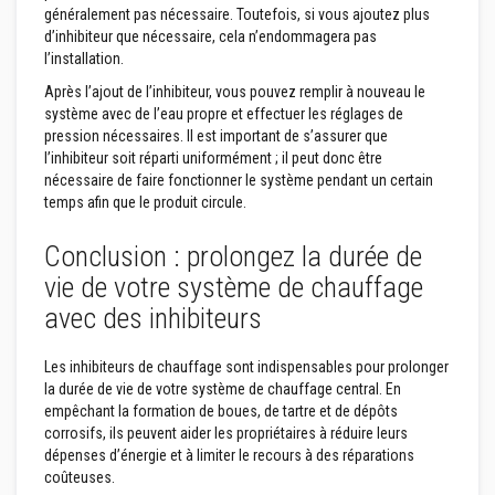
généralement pas nécessaire. Toutefois, si vous ajoutez plus
t
i
d’inhibiteur que nécessaire, cela n’endommagera pas
q
l’installation.
u
e
Après l’ajout de l’inhibiteur, vous pouvez remplir à nouveau le
s
système avec de l’eau propre et effectuer les réglages de
r
pression nécessaires. Il est important de s’assurer que
é
f
l’inhibiteur soit réparti uniformément ; il peut donc être
r
nécessaire de faire fonctionner le système pendant un certain
a
temps afin que le produit circule.
c
t
a
Conclusion : prolongez la durée de
i
vie de votre système de chauffage
r
e
avec des inhibiteurs
s
m
o
Les inhibiteurs de chauffage sont indispensables pour prolonger
d
e
la durée de vie de votre système de chauffage central. En
l
empêchant la formation de boues, de tartre et de dépôts
a
corrosifs, ils peuvent aider les propriétaires à réduire leurs
b
dépenses d’énergie et à limiter le recours à des réparations
l
e
coûteuses.
s