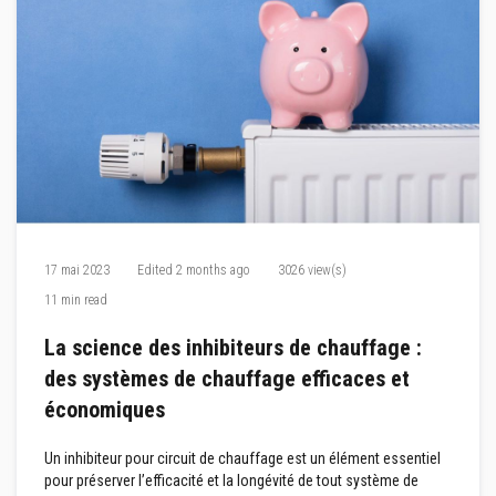
M
a
s
t
i
c
s
r
é
f
r
a
c
t
a
17 mai 2023
Edited
2 months ago
3026 view(s)
i
r
11 min read
e
s
La science des inhibiteurs de chauffage :
E
des systèmes de chauffage efficaces et
n
d
économiques
u
i
t
Un inhibiteur pour circuit de chauffage est un élément essentiel
e
pour préserver l’efficacité et la longévité de tout système de
t