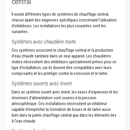
central
t
a
n
Il existe différents types de systèmes de chauffage central,
t
s
chacun ayant des exigences spécifiques concernant l’utilisation
à
d’inhibiteurs. Les installations les plus courantes sont les
l
suivantes :
a
c
Systèmes avec chaudière mixte
h
a
Ces systèmes associent le chauffage central et la production
l
d’eau chaude sanitaire dans un seul appareil. Les chaudières
e
u
mixtes nécessitent des inhibiteurs spécialement prévus pour ce
r
type d’installation, car ils doivent être compatibles avec leurs
composants et les protéger contre la corrosion et le tartre.
C
o
Systèmes ouverts avec évent
l
l
Dans un système ouvert avec évent, les vases d’expansion et les
e
réservoirs d’alimentation sont soumis à la pression
e
atmosphérique. Ces installations nécessitent un inhibiteur
t
j
capable d’empêcher la formation de boues et de tartre aussi
o
bien dans la partie chauffage central que dans les éléments liés
i
à l’eau chaude.
n
t