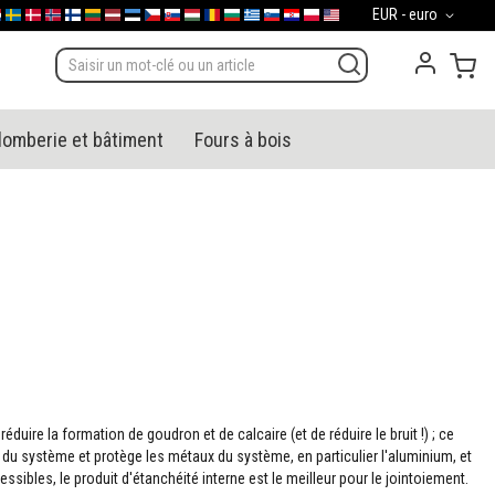
Devise
EUR - euro
gal
derland
Sverige
Danmark
Norge
Suomi
Lietuva
Latvija
Eesti
Česko
Slovensko
Magyarország
România
България
Ελλάδα
Slovenija
Hrvatska
Polska
English (US)
Mon
lomberie et bâtiment
Fours à bois
uire la formation de goudron et de calcaire (et de réduire le bruit !) ; ce
au du système et protège les métaux du système, en particulier l'aluminium, et
sibles, le produit d'étanchéité interne est le meilleur pour le jointoiement.