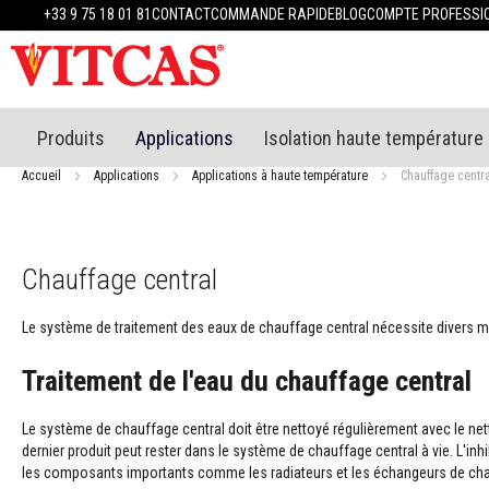
Produits
+33 9 75 18 01 81
CONTACT
COMMANDE RAPIDE
BLOG
COMPTE PROFESSI
Matériaux
réfractaires
Mastics
réfractaires
Enduit
Produits
Applications
Isolation haute température
et
plâtre
Accueil
Applications
Applications à haute température
Chauffage centra
résistants
à
la
chaleur
Chauffage central
Mortiers
résistants
Le système de traitement des eaux de chauffage central nécessite divers mat
au
feu
Traitement de l'eau du chauffage central
et
ciments
Le système de chauffage central doit être nettoyé régulièrement avec le netto
Mastics
dernier produit peut rester dans le système de chauffage central à vie. L'inh
et
les composants importants comme les radiateurs et les échangeurs de chaleur,
scellants