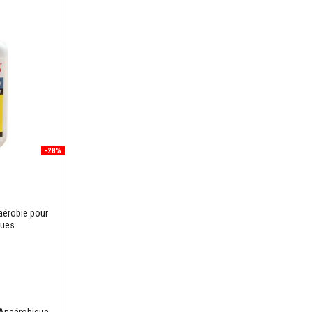
-28%
aérobie pour
ques
 Anaérobique