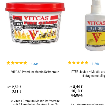
Plastiques
réfractaires
modelables
Mastics
et
pâtes
de
réparation
résistants
à
la
chaleur
Évaluation:
Évaluation:
Briques
1
Avis
8
Avis
réfractaires
100%
98%
Briques
PTFE Liquide – Mastic an
VITCAS Premium Mastic Réfractaire
filetages métalli
réfractaires
isolantes
8,44 €
2,59 €
Briques
10,13 €
3,11 €
réfractaires
Prix
14,03 €
de
Spécial
Le Vitcas Premium Mastic Réfractaire,
remplacement
prêt à l’emploi et résistant jusqu’à
Le Jointeur pour Conduit