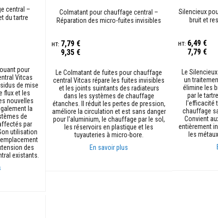
100%
100%
e central –
Silencieux po
Colmatant pour chauffage central –
t du tartre
bruit et re
Réparation des micro-fuites invisibles
6,49 €
7,79 €
7,79 €
9,35 €
ouant pour
Le Silencieux
Le Colmatant de fuites pour chauffage
ntral Vitcas
un traitemen
central Vitcas répare les fuites invisibles
ésidus de mise
élimine les 
et les joints suintants des radiateurs
 flux et les
par le tartr
dans les systèmes de chauffage
es nouvelles
l'efficacit
étanches. Il réduit les pertes de pression,
 également la
chauffage sa
améliore la circulation et est sans danger
ystèmes de
Convient au
pour l'aluminium, le chauffage par le sol,
affectés par
entièrement in
les réservoirs en plastique et les
on utilisation
les métaux
tuyauteries à micro-bore.
 remplacement
xtension des
En savoir plus
ral existants.
s
Ajouter au p
Ajouter au panier