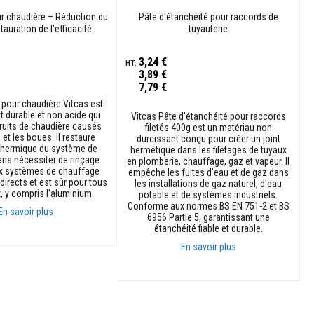
100%
ur chaudière – Réduction du
Pâte d'étanchéité pour raccords de
stauration de l'efficacité
tuyauterie
thermique
3,24 €
3,89 €
Prix
7,79 €
Spécial
 pour chaudière Vitcas est
t durable et non acide qui
Vitcas Pâte d'étanchéité pour raccords
bruits de chaudière causés
filetés 400g est un matériau non
e et les boues. Il restaure
durcissant conçu pour créer un joint
é thermique du système de
hermétique dans les filetages de tuyaux
ns nécessiter de rinçage.
en plomberie, chauffage, gaz et vapeur. Il
x systèmes de chauffage
empêche les fuites d'eau et de gaz dans
directs et est sûr pour tous
les installations de gaz naturel, d'eau
, y compris l'aluminium.
potable et de systèmes industriels.
Conforme aux normes BS EN 751-2 et BS
En savoir plus
6956 Partie 5, garantissant une
étanchéité fiable et durable.
anier
En savoir plus
Ajouter au panier