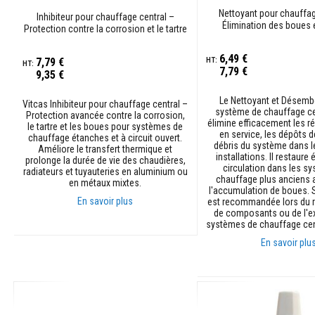
100%
Contrecoeur
Nettoyant pour chauffag
Inhibiteur pour chauffage central –
et
Élimination des boues e
Protection contre la corrosion et le tartre
linteaux
6,49 €
Adhésifs
7,79 €
7,79 €
résistants
9,35 €
à
Le Nettoyant et Désemb
la
Vitcas Inhibiteur pour chauffage central –
système de chauffage ce
chaleur
Protection avancée contre la corrosion,
élimine efficacement les r
le tartre et les boues pour systèmes de
en service, les dépôts de
Réfractaires
chauffage étanches et à circuit ouvert.
débris du système dans l
Améliore le transfert thermique et
au
installations. Il restaure
prolonge la durée de vie des chaudières,
zircon
circulation dans les s
radiateurs et tuyauteries en aluminium ou
chauffage plus anciens 
en métaux mixtes.
Revêtements
l'accumulation de boues. S
réfractaires
En savoir plus
est recommandée lors du
de composants ou de l'e
Matériaux
systèmes de chauffage cent
Ajouter au panier
résistants
En savoir plu
aux
acides
Ajouter au panier
Bétons
réfractaires