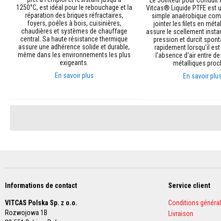
1250°C, est idéal pour le rebouchage et la
Vitcas® Liquide PTFE est
Briques
réparation des briques réfractaires,
simple anaérobique comp
réfractaires
foyers, poêles à bois, cuisinières,
jointer les filets en méta
décoratives
chaudières et systèmes de chauffage
assure le scellement inst
central. Sa haute résistance thermique
pression et durcit spon
Briques
assure une adhérence solide et durable,
rapidement lorsqu'il est
réfractaires
même dans les environnements les plus
l'absence d'air entre d
exigeants.
métalliques proc
Textiles
En savoir plus
En savoir plu
haute
température
Cordons
Ajouter au panier
Ajouter au panier
thermiques
ignifugés
Rubans
isolants
tissés
haute
température
Informations de contact
Service client
Vestes
d’isolation
VITCAS Polska Sp. z o.o.
Conditions généra
thermique
Rozwojowa 1B
Livraison
Gaines