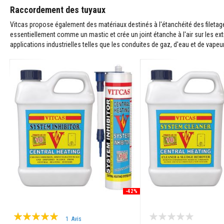
résistants
Raccordement des tuyaux
à
Vitcas propose également des matériaux destinés à l'étanchéité des filetag
la
essentiellement comme un mastic et crée un joint étanche à l'air sur les ex
chaleur
applications industrielles telles que les conduites de gaz, d'eau et de vape
Colle
et
joints
pour
carrelage
Nettoyants
pour
poêles
et
cheminées
Peintures
réfractaires
Matériaux
-42%
d'accumulation
de
Évaluation:
chaleur
1
Avis