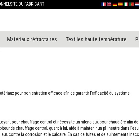
Allez
ONNEL
SITE DU FABRICANT
Français
English (UK)
Deutschland
España
Italia
Portu
Ne
au
contenu
Matériaux réfractaires
Textiles haute température
P
l
ériaux pour son entretien efficace afin de garantir l'efficacité du système.
yant pour chauffage central et nécessite un silencieux pour chaudière afin de réd
ibiteur de chauffage central, quant à lui, aide à maintenir un pH neutre dans l'e
 contre la corrosion et le calcaire. En cas de fuites et de suintements inacces