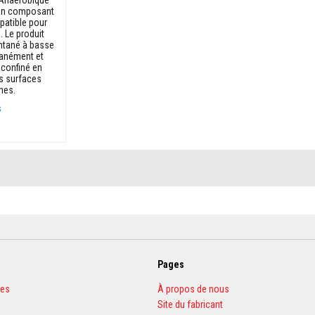
 un composant
atible pour
l. Le produit
antané à basse
tanément et
 confiné en
es surfaces
hes.
s
Pages
les
À propos de nous
Site du fabricant