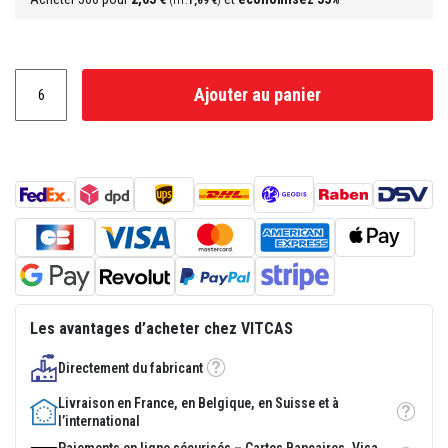
1,69 €
p
l
â
t
r
e
Ajouter au panier
r
é
s
i
s
t
a
n
t
s
à
l
a
c
Les avantages d’acheter chez VITCAS
h
a
l
Directement du fabricant
Tooltip
e
u
Livraison en France, en Belgique, en Suisse et à
r
Tooltip
l’international
M