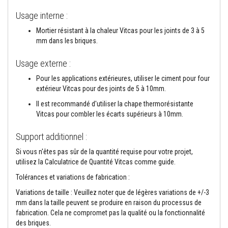
t
a
Usage interne :
n
t
Mortier résistant à la chaleur Vitcas pour les joints de 3 à 5
s
mm dans les briques.
à
l
a
Usage externe :
c
h
Pour les applications extérieures, utiliser le ciment pour four
a
extérieur Vitcas pour des joints de 5 à 10mm.
l
e
Il est recommandé d'utiliser la chape thermorésistante
u
Vitcas pour combler les écarts supérieurs à 10mm.
r
C
Support additionnel :
o
l
Si vous n'êtes pas sûr de la quantité requise pour votre projet,
l
utilisez la Calculatrice de Quantité Vitcas comme guide.
e
e
Tolérances et variations de fabrication :
t
j
Variations de taille : Veuillez noter que de légères variations de +/-3
o
mm dans la taille peuvent se produire en raison du processus de
i
fabrication. Cela ne compromet pas la qualité ou la fonctionnalité
n
des briques.
t