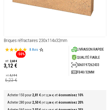
M
a
s
t
i
c
s
r
é
f
Skip
Briques réfractaires 230x114x32mm
r
to
a
Évaluation:
c
LIVRAISON RAPIDE
the
8
Avis
t
-50%
beginning
100
100
% of
a
QUALITÉ FIABLE
of
i
2,60 €
the
5060197262433
3,12 €
r
e
images
Prix
FB40/32MM
s
gallery
Spécial
5,19 €
6,23 €
E
n
d
u
Acheter 150 pour
2,81 €
et
économisez
10
%
2,34 €
i
t
Acheter 280 pour
2,50 €
et
économisez
20
%
2,08 €
e
t
Acheter 560 pour
2,03 €
et
économisez
35
%