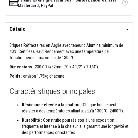
Paiements en ligne sécurisés – Cartes Bancaires, Visa,
o
Tooltip
Mastercard, PayPal
r
t
i
e
Détails
r
s
r
é
Briques Réfractaires en Argile avec teneur d'Alumine minimum de
s
40%. Certifiées Haut Rendement avec une température de
i
fonctionnement maximale de 1300°C.
s
t
Dimensions
: 230x114x32mm (9" x 4 1/2" x 1 1/4").
a
n
Poids
: environ 1.75kg chacune.
t
s
a
Caractéristiques principales :
u
f
e
Résistance élevée à la chaleur :
Chaque brique peut
u
résister à des températures allant jusqu'à 1300°C (2400°F).
e
t
Durabilité :
Construite pour résister à une exposition
c
fréquente et intense à la chaleur, elle garantit une longévité et
i
des performances constantes.
m
e