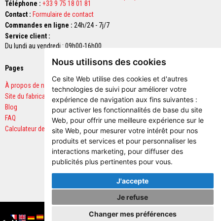
u
Téléphone :
+33 9 75 18 01 81
m
Contact :
Formulaire de contact
u
l
Commandes en ligne :
24h/24 - 7j/7
a
Service client :
t
Du lundi au vendredi : 09h00-16h00
i
o
Nous utilisons des cookies
n
Pages
Paiements sécurisés
d
Ce site Web utilise des cookies et d'autres
e
À propos de nous
c
technologies de suivi pour améliorer votre
h
Site du fabricant
expérience de navigation aux fins suivantes :
a
Blog
pour activer les fonctionnalités de base du site
l
FAQ
e
Web
,
pour offrir une meilleure expérience sur le
u
Calculateur de quantités
site Web
,
pour mesurer votre intérêt pour nos
r
produits et services et pour personnaliser les
interactions marketing
,
pour diffuser des
C
o
publicités plus pertinentes pour vous
.
n
t
J'accepte
r
e
Je refuse
c
Copyright © 2026 Vitcas. Tous droits réservés.
o
Changer mes préférences
e