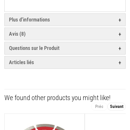
s
p
o
u
Plus d’informations
r
c
a
Avis
8
r
r
e
Questions sur le Produit
l
a
g
Articles liés
e
N
e
t
t
o
y
We found other products you might like!
a
n
Préc
Suivant
t
s
p
o
u