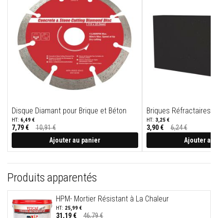
r
p
o
ê
l
e
s
e
t
c
h
e
m
i
Disque Diamant pour Brique et Béton
Briques Réfractaires V
n
6,49 €
3,25 €
é
7,79 €
10,91 €
3,90 €
6,24 €
e
Prix
Prix
s
Spécial
Spécial
Ajouter au panier
Ajouter au 
P
e
i
Produits apparentés
n
t
u
HPM- Mortier Résistant à La Chaleur
r
25,99 €
e
31,19 €
46,79 €
s