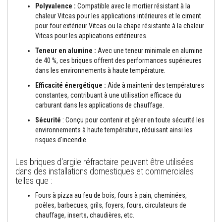
Polyvalence :
Compatible avec le mortier résistant à la
n
t
chaleur Vitcas pour les applications intérieures et le ciment
s
pour four extérieur Vitcas ou la chape résistante à la chaleur
Vitcas pour les applications extérieures.
M
a
Teneur en alumine :
Avec une teneur minimale en alumine
s
de 40 %, ces briques offrent des performances supérieures
t
dans les environnements à haute température.
i
c
Efficacité énergétique :
Aide à maintenir des températures
s
constantes, contribuant à une utilisation efficace du
e
t
carburant dans les applications de chauffage.
s
Sécurité
: Conçu pour contenir et gérer en toute sécurité les
c
e
environnements à haute température, réduisant ainsi les
l
risques d'incendie.
l
a
n
Les briques d'argile réfractaire peuvent être utilisées
t
dans des installations domestiques et commerciales
s
telles que :
r
é
Fours à pizza au feu de bois, fours à pain, cheminées,
s
poêles, barbecues, grils, foyers, fours, circulateurs de
i
chauffage, inserts, chaudières, etc.
s