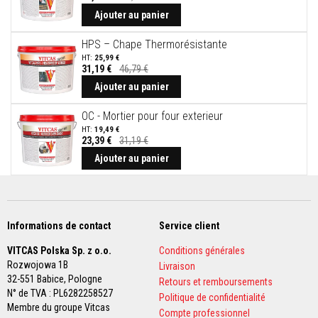
Prix
r
Spécial
Ajouter au panier
é
f
HPS – Chape Thermorésistante
r
a
25,99 €
c
31,19 €
46,79 €
t
Ajouter au panier
a
i
r
OC - Mortier pour four exterieur
e
19,49 €
s
23,39 €
31,19 €
Ajouter au panier
M
a
t
é
r
i
Informations de contact
Service client
a
u
VITCAS Polska Sp. z o.o.
Conditions générales
x
d
Rozwojowa 1B
Livraison
'
32-551 Babice,
Pologne
Retours et remboursements
a
N° de TVA : PL6282258527
c
Politique de confidentialité
Membre du groupe Vitcas
c
Compte professionnel