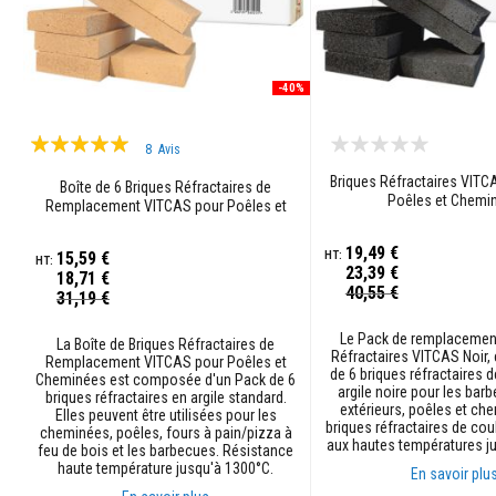
Contrecoeur
et
linteaux
-40%
Adhésifs
résistants
Évaluation:
à
8
Avis
la
100%
chaleur
Briques Réfractaires VITC
Boîte de 6 Briques Réfractaires de
Poêles et Chemi
Remplacement VITCAS pour Poêles et
Réfractaires
Cheminées
au
19,49 €
15,59 €
zircon
23,39 €
18,71 €
Prix
40,55 €
Revêtements
Prix
31,19 €
Spécial
Spécial
réfractaires
Le Pack de remplacement
La Boîte de Briques Réfractaires de
Matériaux
Réfractaires VITCAS Noir
Remplacement VITCAS pour Poêles et
résistants
de 6 briques réfractaires 
Cheminées est composée d'un Pack de 6
aux
argile noire pour les bar
briques réfractaires en argile standard.
extérieurs, poêles et ch
acides
Elles peuvent être utilisées pour les
briques réfractaires de cou
cheminées, poêles, fours à pain/pizza à
aux hautes températures j
Bétons
feu de bois et les barbecues. Résistance
haute température jusqu'à 1300°C.
réfractaires
En savoir plu