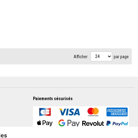
Afficher
par page
Paiements sécurisés
ies