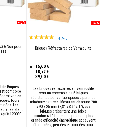
-42%
-52%
Évaluation:
4
Avis
100%
AS 6 Noir pour
Briques Réfractaires de Vermiculite
nées
15,60 €
18,72 €
Prix
39,00 €
Spécial
 de Briques
Les briques réfractaires en vermiculite
, est composé
sont un ensemble de 6 briques
décoratives en
résistantes au feu fabriquées à partir de
becues, fours
minéraux naturels. Mesurant chacune 200
eminées. Les
x 90 x 25 mm (7,8" x 3,5" x 1"), ces
leurs résistent
briques présentent une faible
usqu’à 1200°C.
conductivité thermique pour une plus
grande efficacité énergétique et peuvent
s
être sciées, percées et poncées pour