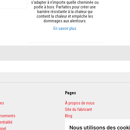
s'adapter à n'importe quelle cheminée ou
poêle à bois. Parfaites pour créer une
barrière résistante à la chaleur qui
contient la chaleur et empêche les
dommages aux alentours.
En savoir plus
Ajouter au panier
Pages
les
À propos de nous
Site du fabricant
ursements
Blog
entialité
FAQ
Nous utilisons des cook
nnel
Calculateur de quantités