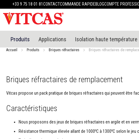
Produits
+33 9 75 18 01 81
CONTACT
COMMANDE RAPIDE
BLOG
COMPTE PROFESSI
Matériaux
réfractaires
Mastics
réfractaires
Enduit
Produits
Applications
Isolation haute température
et
plâtre
Accueil
Produits
Briques réfractaires
Briques réfractaires de remplac
résistants
à
la
chaleur
Briques réfractaires de remplacement
Mortiers
résistants
Vitcas propose un pack pratique de briques réfractaires qui peuvent être fac
au
feu
Caractéristiques
et
ciments
Nous proposons des jeux de briques réfractaires en argile et en vermi
Mastics
et
o
o
Résistance thermique élevée allant de 1000
C à 1300
C selon le jeu 
scellants