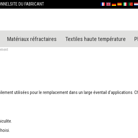
Allez
ONNEL
SITE DU FABRICANT
Français
English (UK)
Deutschland
España
Italia
Portu
Ne
au
contenu
Matériaux réfractaires
Textiles haute température
P
ement
ilement utilisées pour le remplacement dans un large éventail d'applications. C
culite.
choisi.