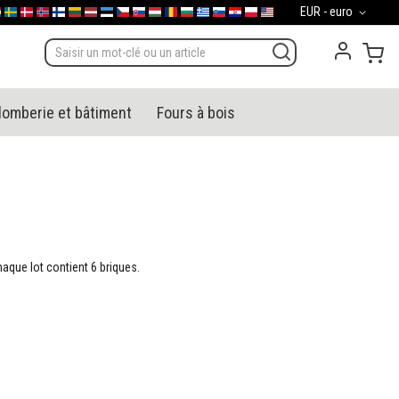
Devise
EUR - euro
gal
derland
Sverige
Danmark
Norge
Suomi
Lietuva
Latvija
Eesti
Česko
Slovensko
Magyarország
România
България
Ελλάδα
Slovenija
Hrvatska
Polska
English (US)
Mon
lomberie et bâtiment
Fours à bois
haque lot contient 6 briques.