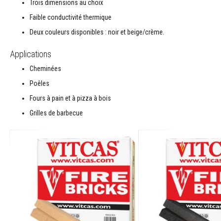
Trois dimensions au choix
résistants
à
Faible conductivité thermique
la
Deux couleurs disponibles : noir et beige/crème.
chaleur
Colle
Applications
et
Cheminées
joints
pour
Poêles
carrelage
Fours à pain et à pizza à bois
Nettoyants
Grilles de barbecue
pour
poêles
et
cheminées
Peintures
réfractaires
Matériaux
d'accumulation
de
chaleur