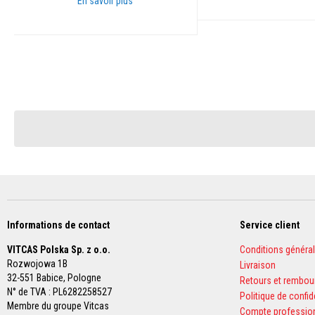
En savoir plus
Plastiques
réfractaires
Ajouter au panier
modelables
Ajouter au panier
Mastics
et
pâtes
de
réparation
résistants
à
la
chaleur
Briques
réfractaires
Briques
Informations de contact
Service client
réfractaires
isolantes
VITCAS Polska Sp. z o.o.
Conditions généra
Briques
Rozwojowa 1B
Livraison
réfractaires
32-551 Babice,
Pologne
Retours et rembo
de
N° de TVA : PL6282258527
Politique de confid
remplacement
Membre du groupe Vitcas
Compte professio