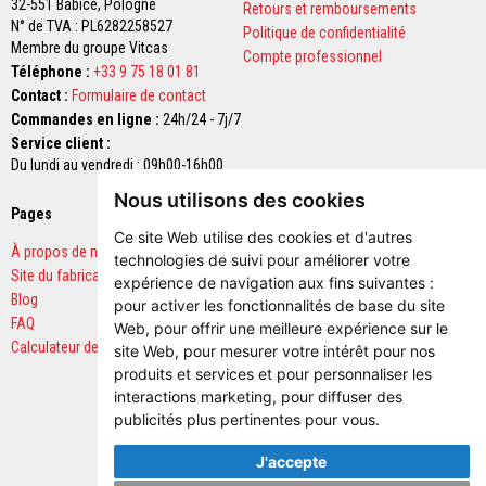
32-551 Babice,
Pologne
u
Retours et remboursements
r
N° de TVA : PL6282258527
Politique de confidentialité
e
Membre du groupe Vitcas
Compte professionnel
t
Téléphone :
+33 9 75 18 01 81
l
i
Contact :
Formulaire de contact
n
Commandes en ligne :
24h/24 - 7j/7
t
Service client :
e
a
Du lundi au vendredi : 09h00-16h00
u
Nous utilisons des cookies
x
Pages
Paiements sécurisés
Ce site Web utilise des cookies et d'autres
A
À propos de nous
d
technologies de suivi pour améliorer votre
h
Site du fabricant
expérience de navigation aux fins suivantes :
é
Blog
pour activer les fonctionnalités de base du site
s
FAQ
i
Web
,
pour offrir une meilleure expérience sur le
f
Calculateur de quantités
site Web
,
pour mesurer votre intérêt pour nos
s
produits et services et pour personnaliser les
r
é
interactions marketing
,
pour diffuser des
s
publicités plus pertinentes pour vous
.
i
s
J'accepte
t
a