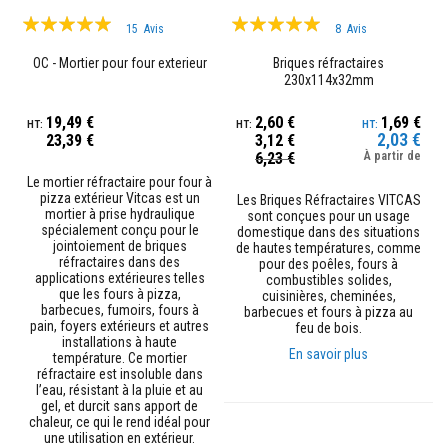
n
Évaluation:
Évaluation:
15
Avis
8
Avis
t
98%
100%
s
OC - Mortier pour four exterieur
Briques réfractaires
230x114x32mm
M
a
s
19,49 €
2,60 €
1,69 €
t
2,03 €
23,39 €
3,12 €
i
Prix
6,23 €
À partir de
c
Spécial
s
Le mortier réfractaire pour four à
e
pizza extérieur Vitcas est un
Les Briques Réfractaires VITCAS
t
mortier à prise hydraulique
sont conçues pour un usage
s
spécialement conçu pour le
domestique dans des situations
c
jointoiement de briques
de hautes températures, comme
e
réfractaires dans des
pour des poêles, fours à
l
applications extérieures telles
combustibles solides,
l
que les fours à pizza,
cuisinières, cheminées,
a
barbecues, fumoirs, fours à
barbecues et fours à pizza au
n
pain, foyers extérieurs et autres
feu de bois.
t
installations à haute
En savoir plus
s
température. Ce mortier
r
réfractaire est insoluble dans
é
l’eau, résistant à la pluie et au
s
gel, et durcit sans apport de
i
chaleur, ce qui le rend idéal pour
s
une utilisation en extérieur.