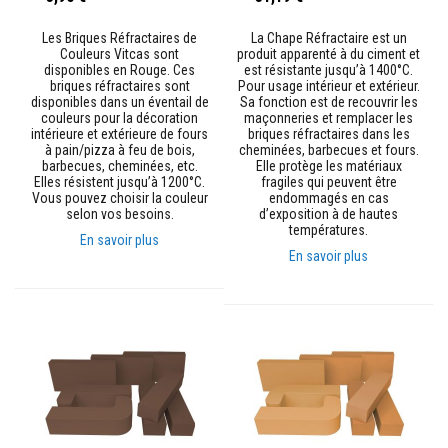
s
p
Les Briques Réfractaires de
La Chape Réfractaire est un
o
Couleurs Vitcas sont
produit apparenté à du ciment et
u
disponibles en Rouge. Ces
est résistante jusqu’à 1400°C.
r
briques réfractaires sont
Pour usage intérieur et extérieur.
c
disponibles dans un éventail de
Sa fonction est de recouvrir les
a
couleurs pour la décoration
maçonneries et remplacer les
r
intérieure et extérieure de fours
briques réfractaires dans les
r
à pain/pizza à feu de bois,
cheminées, barbecues et fours.
e
barbecues, cheminées, etc.
Elle protège les matériaux
l
Elles résistent jusqu’à 1200°C.
fragiles qui peuvent être
a
Vous pouvez choisir la couleur
endommagés en cas
g
selon vos besoins.
d’exposition à de hautes
e
températures.
En savoir plus
N
En savoir plus
e
t
t
o
y
a
n
t
s
p
o
u