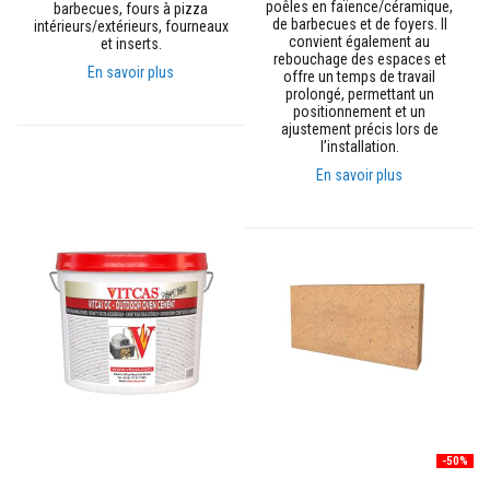
poêles en faïence/céramique,
barbecues, fours à pizza
o
de barbecues et de foyers. Il
intérieurs/extérieurs, fourneaux
r
convient également au
et inserts.
t
rebouchage des espaces et
i
En savoir plus
offre un temps de travail
e
prolongé, permettant un
r
positionnement et un
s
ajustement précis lors de
r
l’installation.
é
s
En savoir plus
i
s
t
a
n
t
s
a
u
f
e
u
e
t
c
i
-50%
m
e