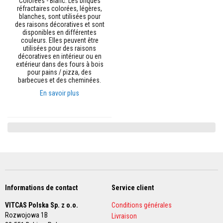
Colorées - Blanc. Les briques
u
réfractaires colorées, légères,
m
blanches, sont utilisées pour
u
des raisons décoratives et sont
l
disponibles en différentes
a
couleurs. Elles peuvent être
t
utilisées pour des raisons
i
décoratives en intérieur ou en
o
extérieur dans des fours à bois
n
pour pains / pizza, des
d
barbecues et des cheminées.
e
c
En savoir plus
h
a
l
e
u
r
C
o
n
t
r
Informations de contact
Service client
e
c
VITCAS Polska Sp. z o.o.
Conditions générales
o
Rozwojowa 1B
Livraison
e