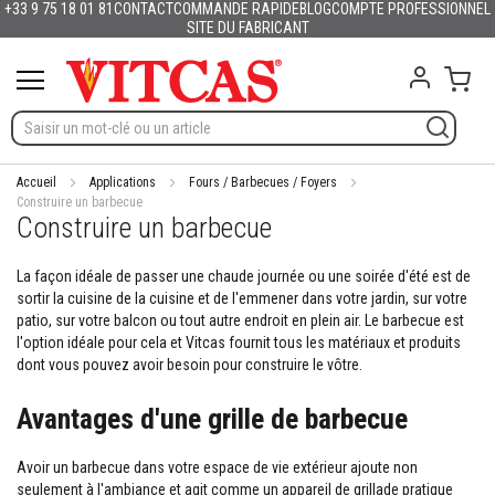
+33 9 75 18 01 81
CONTACT
COMMANDE RAPIDE
BLOG
COMPTE PROFESSIONNEL
Produits
Français
English (UK)
Deutschland
España
Italia
Portugal
Nederland
Sverige
Danmark
Norge
Suomi
Lietuva
Latvija
Eesti
Česko
Slovensko
Magyarország
România
България
Ελλάδα
Allez
SITE DU FABRICANT
Slovenija
Hrvatska
Polska
English (US)
au
M
contenu
Mon 
a
t
é
r
i
a
Accueil
Applications
Fours / Barbecues / Foyers
u
Construire un barbecue
Construire un barbecue
x
r
é
La façon idéale de passer une chaude journée ou une soirée d'été est de
f
sortir la cuisine de la cuisine et de l'emmener dans votre jardin, sur votre
r
patio, sur votre balcon ou tout autre endroit en plein air. Le barbecue est
a
c
l'option idéale pour cela et Vitcas fournit tous les matériaux et produits
t
dont vous pouvez avoir besoin pour construire le vôtre.
a
i
Avantages d'une grille de barbecue
r
e
s
Avoir un barbecue dans votre espace de vie extérieur ajoute non
seulement à l'ambiance et agit comme un appareil de grillade pratique