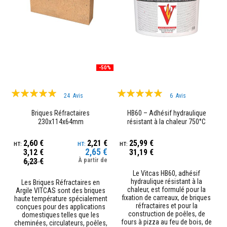
p
l
â
t
r
e
r
é
-50%
s
i
s
Évaluation:
Évaluation:
t
24
Avis
6
Avis
a
100%
99%
n
Briques Réfractaires
HB60 – Adhésif hydraulique
t
230x114x64mm
résistant à la chaleur 750°C
s
à
2,60 €
2,21 €
25,99 €
l
2,65 €
a
3,12 €
31,19 €
Prix
c
6,23 €
À partir de
Spécial
h
Le Vitcas HB60, adhésif
a
hydraulique résistant à la
Les Briques Réfractaires en
l
chaleur, est formulé pour la
Argile VITCAS sont des briques
e
fixation de carreaux, de briques
haute température spécialement
u
réfractaires et pour la
conçues pour des applications
r
construction de poêles, de
domestiques telles que les
fours à pizza au feu de bois, de
cheminées, circulateurs, poêles,
M