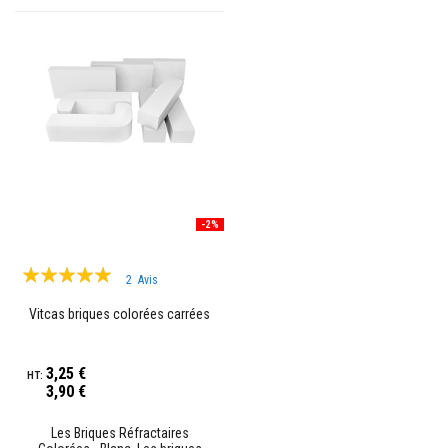
r
é
f
r
a
c
t
a
i
r
e
s
-2%
M
a
t
Évaluation:
é
2
Avis
r
100%
i
Vitcas briques colorées carrées
a
u
x
d
3,25 €
'
3,90 €
a
c
Les Briques Réfractaires
c