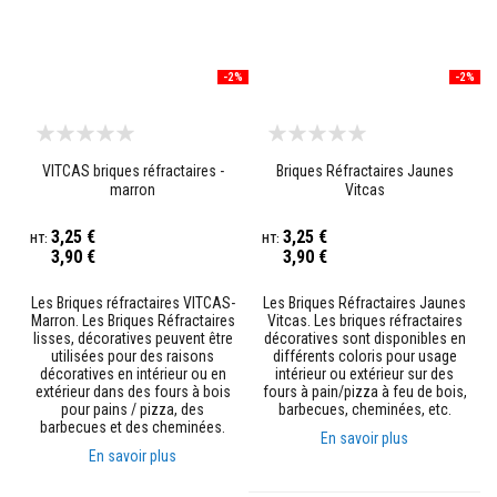
r
p
o
ê
-2%
-2%
l
e
s
e
t
VITCAS briques réfractaires -
Briques Réfractaires Jaunes
c
h
marron
Vitcas
e
m
3,25 €
3,25 €
i
3,90 €
3,90 €
n
é
e
Les Briques réfractaires VITCAS-
Les Briques Réfractaires Jaunes
s
Marron. Les Briques Réfractaires
Vitcas. Les briques réfractaires
lisses, décoratives peuvent être
décoratives sont disponibles en
P
utilisées pour des raisons
différents coloris pour usage
e
décoratives en intérieur ou en
intérieur ou extérieur sur des
i
extérieur dans des fours à bois
fours à pain/pizza à feu de bois,
n
pour pains / pizza, des
barbecues, cheminées, etc.
t
barbecues et des cheminées.
En savoir plus
u
En savoir plus
r
e
s