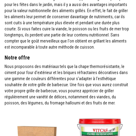
M
pour les fêtes dans le jardin, mais il y a aussi des avantages importants
a
pour la valeur nutritionnelle des aliments grillés. En effet, le fait de griller
s
les aliments leur permet de conserver davantage de nutriments, car ils
t
i
sont cuits à une température plus élevée et pendant une durée plus
c
courte. Si vous faites cuire la viande, le poisson ou les fruits de mer trop
s
longtemps, ils perdent une partie de leur contenu nutritionnel. Sans
r
compter que le goût merveilleux que l'on obtient en grillant les aliments
é
f
est incomparable à toute autre méthode de cuisson.
r
a
Notre offre
c
t
Nous proposons des matériaux tels que la chape thermorésistante, le
a
ciment pour four d'extérieur et les briques réfractaires décoratives dans
i
une gamme de couleurs différentes pour s'adapter à l'esthétique
r
souhaitée de votre grille de barbecue. Une fois que vous aurez construit
e
s
votre propre grille de barbecue, vous pourrez apprécier de griller
régulièrement une variété de délices, notamment des viandes, du
E
poisson, des légumes, du fromage halloumi et des fruits de mer.
n
d
u
i
t
e
t