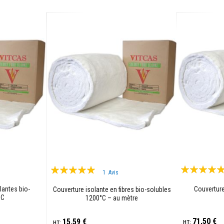
Évaluation:
Évaluation:
1
Avis
98%
100%
lantes bio-
Couverture
Couverture isolante en fibres bio-solubles
°C
1200°C – au mètre
71,50 €
15,59 €