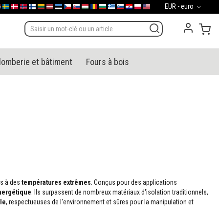
Devise
EUR - euro
gal
derland
Sverige
Danmark
Norge
Suomi
Lietuva
Latvija
Eesti
Česko
Slovensko
Magyarország
România
България
Ελλάδα
Slovenija
Hrvatska
Polska
English (US)
Mon
lomberie et bâtiment
Fours à bois
s à des
températures extrêmes
. Conçus pour des applications
énergétique
. Ils surpassent de nombreux matériaux d'isolation traditionnels,
le
, respectueuses de l'environnement et sûres pour la manipulation et