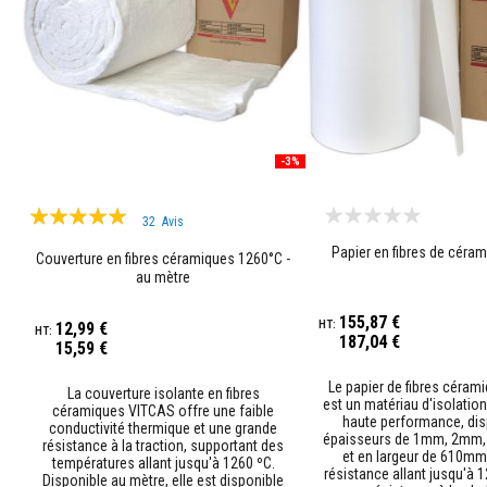
Plastiques
réfractaires
modelables
Mastics
et
pâtes
de
-3%
réparation
résistants
Évaluation:
à
32
Avis
la
99%
Papier en fibres de céra
chaleur
Couverture en fibres céramiques 1260°C -
au mètre
Briques
réfractaires
155,87 €
12,99 €
Briques
187,04 €
15,59 €
réfractaires
isolantes
Le papier de fibres céra
La couverture isolante en fibres
est un matériau d'isolatio
Briques
céramiques VITCAS offre une faible
haute performance, dis
conductivité thermique et une grande
réfractaires
épaisseurs de 1mm, 2mm
résistance à la traction, supportant des
de
et en largeur de 610mm
températures allant jusqu'à 1260 ºC.
remplacement
résistance allant jusqu'à 1
Disponible au mètre, elle est disponible