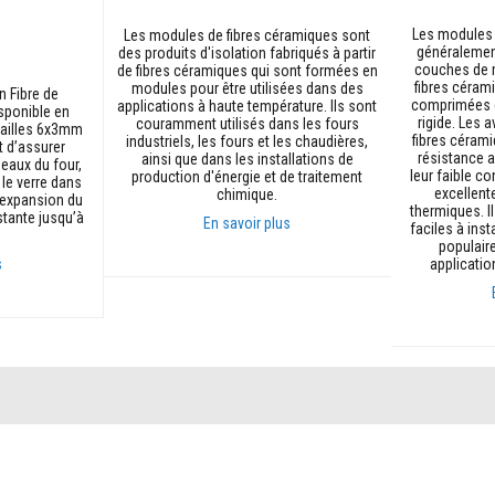
Les modules 
Les modules de fibres céramiques sont
généralemen
des produits d'isolation fabriqués à partir
couches de m
de fibres céramiques qui sont formées en
fibres céram
modules pour être utilisées dans des
n Fibre de
comprimées 
applications à haute température. Ils sont
sponible en
rigide. Les
couramment utilisés dans les fours
 tailles 6x3mm
fibres céram
industriels, les fours et les chaudières,
 d’assurer
résistance 
ainsi que dans les installations de
neaux du four,
leur faible co
production d'énergie et de traitement
 le verre dans
excellent
chimique.
 expansion du
thermiques. I
stante jusqu’à
En savoir plus
faciles à inst
populair
s
applicatio
Renseignez-
vous
sur
ce
produit
Renseignez-
vous
sur
ce
produit