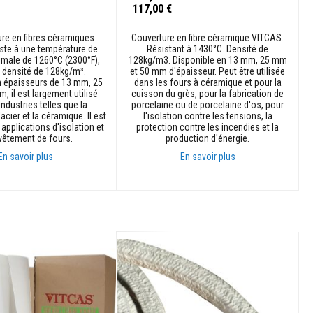
117,00 €
ure en fibres céramiques
Couverture en fibre céramique VITCAS.
ste à une température de
Résistant à 1430°C. Densité de
imale de 1260°C (2300°F),
128kg/m3. Disponible en 13 mm, 25 mm
 densité de 128kg/m³.
et 50 mm d'épaisseur. Peut être utilisée
n épaisseurs de 13 mm, 25
dans les fours à céramique et pour la
 il est largement utilisé
cuisson du grès, pour la fabrication de
industries telles que la
porcelaine ou de porcelaine d'os, pour
acier et la céramique. Il est
l'isolation contre les tensions, la
 applications d'isolation et
protection contre les incendies et la
vêtement de fours.
production d'énergie.
En savoir plus
En savoir plus
anier
Ajouter au panier