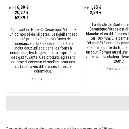
Bande
16,89 €
1,95 €
d'isolation
20,27 €
2,34 €
électrique
Prix
62,39 €
Spécial
Isolation
La Bande de Scellant e
Céramique Vitcas est di
pour
Rigidifiant en Fibre de Céramique Vitcas –
blanche et en différentes
un composé de silicates. Le rigidifiant est
tuyaux
ou 10x4mm. Elle permet
utilisé pour revêtir les surfaces de
d’échappement
l’étanchéité entre les pan
matériaux en fibre de céramique. Cela
et entre la porte du four et
inclut ceux utilisés dans les fours à
Isolation
un four. Permet aussi une
céramique, les forges et ceux exposés à
haute
verre avec la chaleur. Rési
des gaz fuyants. Ces produits agissent
température
1260°C.
comme durcisseur et scellant pour ces
surfaces avec différentes fibres de
Panneaux
En savoir plu
céramique.
de
construction
En savoir plus
Ajouter au panier
isolants
Ajouter au panier
Panneaux
en
vermiculite
Isolation
en
vermiculite