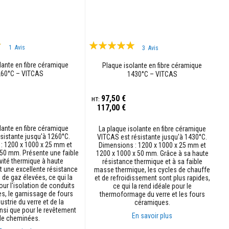
Évaluation:
1
Avis
3
Avis
100%
lante en fibre céramique
Plaque isolante en fibre céramique
260°C – VITCAS
1430°C – VITCAS
97,50 €
117,00 €
lante en fibre céramique
La plaque isolante en fibre céramique
sistante jusqu'à 1260°C.
VITCAS est résistante jusqu'à 1430°C.
: 1200 x 1000 x 25 mm et
Dimensions : 1200 x 1000 x 25 mm et
 50 mm. Présente une faible
1200 x 1000 x 50 mm. Grâce à sa haute
vité thermique à haute
résistance thermique et à sa faible
t une excellente résistance
masse thermique, les cycles de chauffe
 de gaz élevées, ce qui la
et de refroidissement sont plus rapides,
our l'isolation de conduits
ce qui la rend idéale pour le
s, le garnissage de fours
thermoformage du verre et les fours
ustrie du verre et de la
céramiques.
nsi que pour le revêtement
En savoir plus
de cheminées.