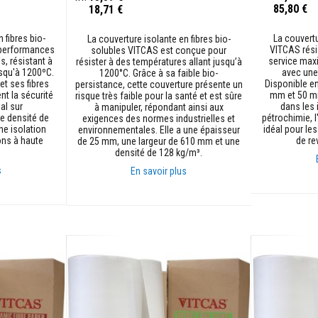
85,80 €
18,71 €
 fibres bio-
La couvert
La couverture isolante en fibres bio-
 performances
VITCAS rési
solubles VITCAS est conçue pour
, résistant à
service max
résister à des températures allant jusqu’à
usqu'à 1200ºC.
avec une
1200°C. Grâce à sa faible bio-
et ses fibres
Disponible e
persistance, cette couverture présente un
nt la sécurité
mm et 50 mm,
risque très faible pour la santé et est sûre
al sur
dans les 
à manipuler, répondant ainsi aux
e densité de
pétrochimie, l'
exigences des normes industrielles et
ne isolation
idéal pour les
environnementales. Elle a une épaisseur
ions à haute
de re
de 25 mm, une largeur de 610 mm et une
densité de 128 kg/m³.
s
En savoir plus
Ajouter au p
Ajouter au panier