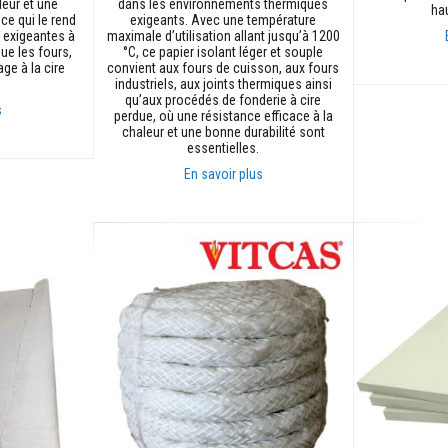
leur et une
dans les environnements thermiques
ha
 ce qui le rend
exigeants. Avec une température
s exigeantes à
maximale d’utilisation allant jusqu’à 1200
ue les fours,
°C, ce papier isolant léger et souple
ge à la cire
convient aux fours de cuisson, aux fours
Ajouter au p
industriels, aux joints thermiques ainsi
qu’aux procédés de fonderie à cire
s
perdue, où une résistance efficace à la
chaleur et une bonne durabilité sont
essentielles.
En savoir plus
Ajouter au panier