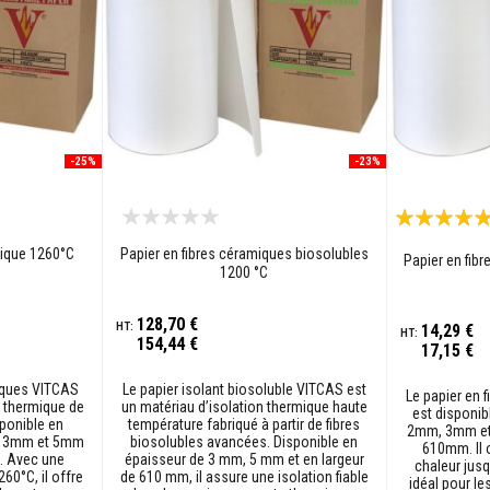
-25%
-23%
Évaluation:
99%
mique 1260°C
Papier en fibres céramiques biosolubles
Papier en fib
1200 °C
128,70 €
14,29 €
154,44 €
17,15 €
miques VITCAS
Le papier isolant biosoluble VITCAS est
Le papier en 
n thermique de
un matériau d’isolation thermique haute
est disponi
ponible en
température fabriqué à partir de fibres
2mm, 3mm et 
, 3mm et 5mm
biosolubles avancées. Disponible en
610mm. Il 
. Avec une
épaisseur de 3 mm, 5 mm et en largeur
chaleur jusq
260°C, il offre
de 610 mm, il assure une isolation fiable
idéal pour le