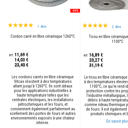
pour
câbles
-40%
et
tuyaux
Évaluation:
Évaluation:
1
Avis
2
Avis
Cordons
100%
100%
Cordon carré en fibre céramique 1260°C
Tissu en fibre céramiqu
tressés
1100°C
d’étanchéité
Packs
11,69 €
16,89 €
de
14,03 €
20,27 €
cordons
Prix
Prix
23,40 €
31,19 €
Spécial
pour
Spécial
poêles
Les cordons carrés en fibre céramique
Le tissu en fibre céramique
et
Vitcas résistent à des températures
à des températures élevées
rubans
allant jusqu’à 1260°C. Ils sont idéaux
1100°C, ce qui le rend i
pour les applications industrielles à
protection contre les pro
isolants
haute température telles que les
l’industrie métallurgique, 
Kits
centrales électriques, les installations
débris à haute températur
pétrochimiques et les fours, et
comme rideau thermique po
de
conviennent également parfaitement au
de fours. Il est également
remplacement
scellement des portes de fours et autres
produits chimiques et 
de
environnements exposés à une chaleur
En savoir plu
cordon
intense.