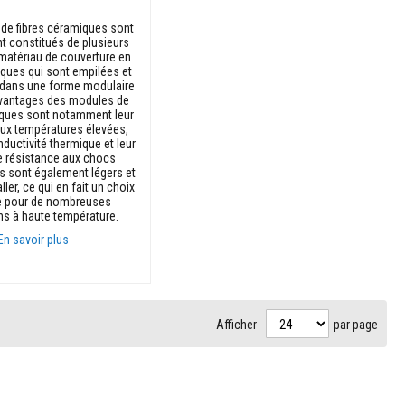
de fibres céramiques sont
t constitués de plusieurs
atériau de couverture en
iques qui sont empilées et
dans une forme modulaire
 avantages des modules de
iques sont notamment leur
aux températures élevées,
nductivité thermique et leur
e résistance aux chocs
ls sont également légers et
aller, ce qui en fait un choix
e pour de nombreuses
ns à haute température.
En savoir plus
Afficher
par page