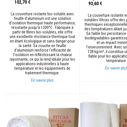
102,70 €
93,60 €
Contrecoeur
et
La couverture isolante bio-soluble avec
linteaux
La couverture isolante en
feuille d’aluminium est une solution
solubles Vitcas offre des
d’isolation thermique haute performance,
Adhésifs
thermiques exceptionnelles
résistante jusqu’à 1200°C . Fabriquée à
des températures allant j
résistants
partir de fibres bio-solubles, elle offre
Sa faible bio persistance 
à
une excellente résistance thermique tout
biodégradables garantisse
la
en étant écologique et sans danger pour
et un impact minim
la santé. Sa couche en feuille
chaleur
l'environnement. Avec un
d’aluminium renforce l’efficacité de
128 kg/m³, il constitue u
l’isolation en réfléchissant la chaleur
Réfractaires
fiable pour les applicat
rayonnante, ce qui la rend idéale pour les
au
température.
applications industrielles à haute
zircon
En savoir plu
température et les équipements de
traitement thermique.
Revêtements
En savoir plus
réfractaires
Ajouter au panier
Matériaux
Ajouter au panier
résistants
aux
acides
Bétons
réfractaires