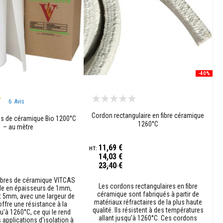
-40%
6
Avis
Cordon rectangulaire en fibre céramique
res de céramique Bio 1200°C
1260°C
– au mètre
11,69 €
14,03 €
Prix
23,40 €
Spécial
fibres de céramique VITCAS
Les cordons rectangulaires en fibre
ble en épaisseurs de 1mm,
céramique sont fabriqués à partir de
5mm, avec une largeur de
matériaux réfractaires de la plus haute
offre une résistance à la
qualité. Ils résistent à des températures
u'à 1260°C, ce qui le rend
allant jusqu’à 1260°C. Ces cordons
s applications d'isolation à