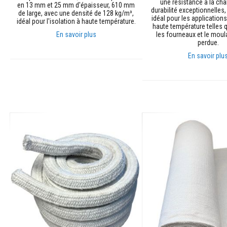
une résistance à la cha
en 13 mm et 25 mm d'épaisseur, 610 mm
Briques
durabilité exceptionnelles,
de large, avec une densité de 128 kg/m³,
idéal pour les application
réfractaires
idéal pour l'isolation à haute température.
haute température telles q
décoratives
En savoir plus
les fourneaux et le moula
perdue.
Briques
réfractaires
En savoir plu
Ajouter au panier
Textiles
Ajouter au panier
haute
température
Cordons
thermiques
ignifugés
Rubans
isolants
tissés
haute
température
Vestes
d’isolation
thermique
Gaines