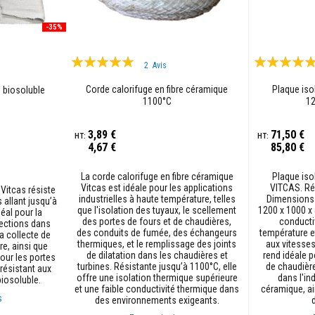
-35%
Évaluation:
Évaluation:
2
Avis
97%
93%
Corde calorifuge en fibre céramique
Plaque iso
e biosoluble
1100°C
1
3,89 €
71,50 €
4,67 €
85,80 €
La corde calorifuge en fibre céramique
Plaque iso
Vitcas est idéale pour les applications
VITCAS. Ré
 Vitcas résiste
industrielles à haute température, telles
Dimensions 
 allant jusqu’à
que l'isolation des tuyaux, le scellement
1200 x 1000 x
déal pour la
des portes de fours et de chaudières,
conducti
jections dans
des conduits de fumée, des échangeurs
température e
la collecte de
thermiques, et le remplissage des joints
aux vitesses
e, ainsi que
de dilatation dans les chaudières et
rend idéale p
ur les portes
turbines. Résistante jusqu’à 1100°C, elle
de chaudière
 résistant aux
offre une isolation thermique supérieure
dans l'ind
biosoluble.
et une faible conductivité thermique dans
céramique, ai
s
des environnements exigeants.