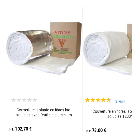
résistants
à
la
chaleur
Colle
et
joints
pour
carrelage
Nettoyants
pour
poêles
et
cheminées
Peintures
Évaluation:
réfractaires
2
Avis
87%
Matériaux
Couverture isolante en fibres bio-
Couverture en fibres iso
solubles avec feuille d’aluminium
d'accumulation
solubles 1200
de
chaleur
102,70 €
78,00 €