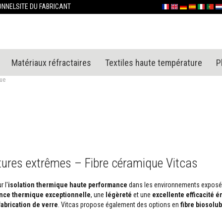
Allez
ONNEL
SITE DU FABRICANT
Français
English (UK)
Deutschland
España
Italia
Portu
Ne
au
contenu
Matériaux réfractaires
Textiles haute température
P
que
tures extrêmes – Fibre céramique Vitcas
 l'
isolation thermique haute performance
dans les environnements exposé
ance thermique exceptionnelle
, une
légèreté
et une
excellente efficacité 
fabrication de verre
. Vitcas propose également des options en
fibre biosolub