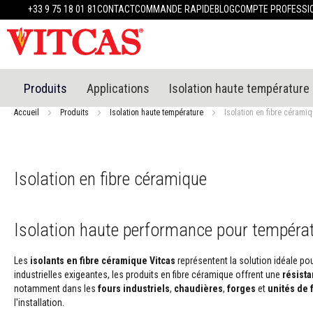
Produits
+33 9 75 18 01 81
CONTACT
COMMANDE RAPIDE
BLOG
COMPTE PROFESSI
Matériaux
réfractaires
Mastics
réfractaires
Enduit
Produits
Applications
Isolation haute température
et
plâtre
Accueil
Produits
Isolation haute température
Isolation en fibre cérami
résistants
à
la
chaleur
Isolation en fibre céramique
Mortiers
résistants
au
Isolation haute performance pour tempéra
feu
et
ciments
Les
isolants en fibre céramique Vitcas
représentent la solution idéale pour
industrielles exigeantes, les produits en fibre céramique offrent une
résist
Mastics
notamment dans les
fours industriels
,
chaudières
,
forges
et
unités de 
et
l'installation.
scellants