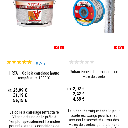
s
p
o
u
r
c
a
r
r
e
l
-44%
-48%
a
g
Évaluation:
e
8
Avis
97%
N
Ruban échelle thermique pour
HRTA – Colle à carrelage haute
e
vitre de poêle
température 1000°C
t
t
2,02 €
25,99 €
o
2,42 €
y
31,19 €
Prix
4,68 €
a
Prix
56,15 €
Spécial
Spécial
n
t
Le ruban thermique échelle pour
La colle à carrelage réfractaire
s
poêle est conçu pour fixer et
Vitcas est une colle prête à
p
assurer l’étanchéité autour des
l’emploi spécialement formulée
o
vitres de poêles, généralement
pour résister aux conditions de
u