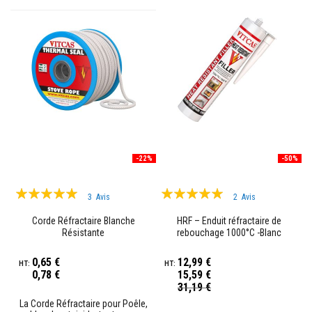
u
m
u
l
a
t
i
o
n
d
e
c
h
a
l
-22%
-50%
e
u
Évaluation:
Évaluation:
r
3
Avis
2
Avis
100%
97%
C
Corde Réfractaire Blanche
HRF – Enduit réfractaire de
o
Résistante
rebouchage 1000°C -Blanc
n
t
r
0,65 €
12,99 €
e
0,78 €
15,59 €
c
Prix
31,19 €
o
Spécial
La Corde Réfractaire pour Poêle,
e