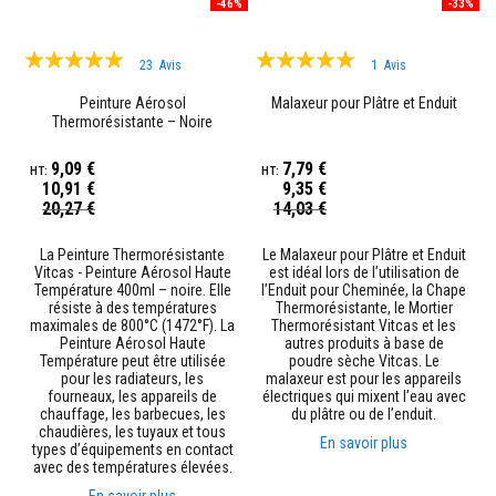
-46%
-33%
n
t
s
Évaluation:
Évaluation:
à
23
Avis
1
Avis
99%
l
100%
a
Peinture Aérosol
Malaxeur pour Plâtre et Enduit
c
Thermorésistante – Noire
h
a
9,09 €
7,79 €
l
10,91 €
9,35 €
e
Prix
Prix
u
20,27 €
14,03 €
Spécial
Spécial
r
La Peinture Thermorésistante
Le Malaxeur pour Plâtre et Enduit
R
Vitcas - Peinture Aérosol Haute
est idéal lors de l’utilisation de
é
Température 400ml – noire. Elle
l’Enduit pour Cheminée, la Chape
f
résiste à des températures
Thermorésistante, le Mortier
r
maximales de 800°C (1472°F). La
Thermorésistant Vitcas et les
a
Peinture Aérosol Haute
autres produits à base de
c
Température peut être utilisée
poudre sèche Vitcas. Le
t
pour les radiateurs, les
malaxeur est pour les appareils
a
fourneaux, les appareils de
électriques qui mixent l’eau avec
i
chauffage, les barbecues, les
du plâtre ou de l’enduit.
r
chaudières, les tuyaux et tous
e
En savoir plus
types d’équipements en contact
s
avec des températures élevées.
a
u