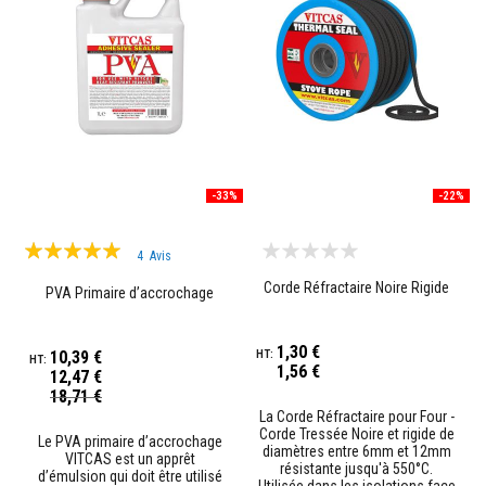
o
r
t
i
e
r
s
r
é
s
i
-33%
-22%
s
t
a
Évaluation:
4
Avis
n
95%
t
Corde Réfractaire Noire Rigide
PVA Primaire d’accrochage
s
a
u
f
1,30 €
10,39 €
e
1,56 €
12,47 €
u
Prix
18,71 €
e
Spécial
t
La Corde Réfractaire pour Four -
c
Corde Tressée Noire et rigide de
Le PVA primaire d’accrochage
i
diamètres entre 6mm et 12mm
VITCAS est un apprêt
m
résistante jusqu'à 550°C.
d’émulsion qui doit être utilisé
e