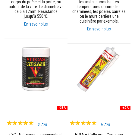
corps du poêle et la porte, ou
les installations hautes
t
autour de la vitre. Le diamètre va
températures comme les
i
de 6 à 12mm. Résistance
cheminées, les poêles carrelés
q
jusqu’à 550°C.
ou le mure derrière une
u
cuisinière par exemple.
e
En savoir plus
s
En savoir plus
r
é
f
r
a
c
t
a
i
r
e
s
m
o
d
e
-38%
-60%
l
a
b
Évaluation:
Évaluation:
3
Avis
6
Avis
l
100%
99%
e
s
CFC - Nettoyeur de cheminée et
HRTA – Colle pour Carrelage