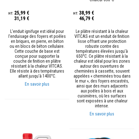
p
l
25,99 €
38,99 €
â
31,19 €
46,79 €
t
r
e
L'enduit ignifuge est idéal pour
Le plâtre résistant à la chaleur
r
l'enduisage des foyers et poêles
VITCAS est un enduit de finition
é
en briques, en pierre, en béton
lisse offrant une protection
s
ou en blocs de béton cellulaire.
robuste contre des
i
Cette couche de base est
températures élevées jusqu'à
s
conçue pour supporter la
650°C. Ce plâtre résistant à la
t
couche de finition en plâtre
chaleur est idéal pour les zones
a
résistant à la chaleur VITCAS.
autour des ouvertures de
n
Elle résiste à des températures
cheminées à cassette, souvent
t
allant jusqu'à 1400°C.
appelées « cheminées trou dans
s
le mur », des foyers encastrés,
à
En savoir plus
ainsi que des murs adjacents
l
aux poêles à bois et aux
a
cuisinières, où les surfaces
c
sont exposées à une chaleur
h
intense.
a
l
En savoir plus
e
u
r
M