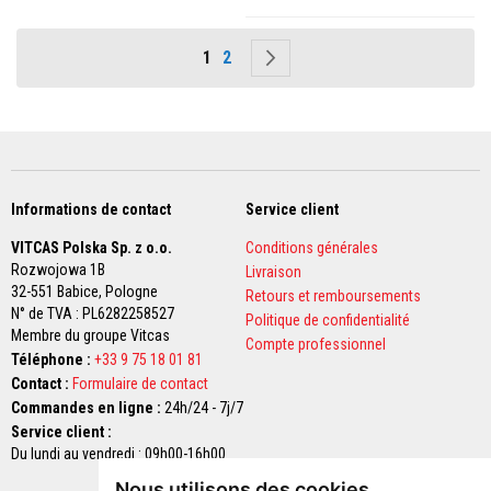
a
c
t
Page
Vous lisez actuellement la page
Page
Page
Suivant
1
2
a
i
r
e
s
d
e
r
e
Informations de contact
Service client
m
p
VITCAS Polska Sp. z o.o.
Conditions générales
l
a
Rozwojowa 1B
Livraison
c
32-551 Babice,
Pologne
Retours et remboursements
e
N° de TVA : PL6282258527
Politique de confidentialité
m
Membre du groupe Vitcas
e
Compte professionnel
n
Téléphone :
+33 9 75 18 01 81
t
Contact :
Formulaire de contact
Commandes en ligne :
24h/24 - 7j/7
B
r
Service client :
i
Du lundi au vendredi : 09h00-16h00
q
u
Nous utilisons des cookies