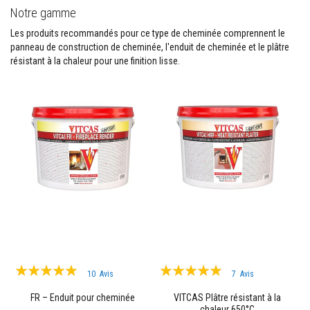
M
Notre gamme
a
s
Les produits recommandés pour ce type de cheminée comprennent le
t
panneau de construction de cheminée, l'enduit de cheminée et le plâtre
i
c
résistant à la chaleur pour une finition lisse.
s
r
é
f
r
a
c
t
a
i
r
e
s
E
n
d
u
Évaluation:
Évaluation:
i
10
Avis
7
Avis
t
96%
99%
e
FR – Enduit pour cheminée
VITCAS Plâtre résistant à la
t
chaleur 650°C