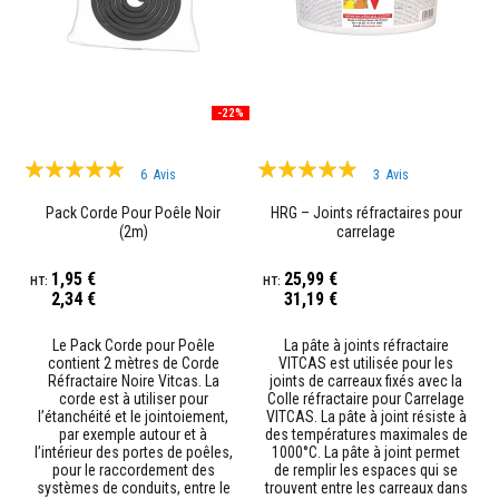
i
d
e
s
B
-22%
é
t
o
Évaluation:
Évaluation:
n
6
Avis
3
Avis
s
100%
93%
r
Pack Corde Pour Poêle Noir
HRG – Joints réfractaires pour
é
(2m)
carrelage
f
r
1,95 €
25,99 €
a
c
2,34 €
31,19 €
t
a
Le Pack Corde pour Poêle
La pâte à joints réfractaire
i
contient 2 mètres de Corde
VITCAS est utilisée pour les
r
Réfractaire Noire Vitcas. La
joints de carreaux fixés avec la
e
corde est à utiliser pour
Colle réfractaire pour Carrelage
s
l’étanchéité et le jointoiement,
VITCAS. La pâte à joint résiste à
par exemple autour et à
des températures maximales de
P
l’intérieur des portes de poêles,
1000°C. La pâte à joint permet
l
pour le raccordement des
de remplir les espaces qui se
a
systèmes de conduits, entre le
trouvent entre les carreaux dans
s