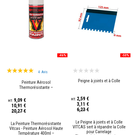
r
é
s
i
s
t
a
n
t
s
à
l
-46%
-50%
a
c
Évaluation:
h
4
Avis
a
98%
l
Peigne à joints et à Colle
Peinture Aérosol
e
Thermorésistante –
u
r
Crème/Beige
2,59 €
9,09 €
B
3,11 €
10,91 €
Prix
r
6,23 €
Prix
20,27 €
Spécial
Spécial
i
q
Le Peigne à joints et à Colle
La Peinture Thermorésistante
u
VITCAS sert à répandre la Colle
Vitcas - Peinture Aérosol Haute
e
pour Carrelage
Température 400ml –