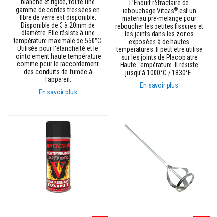
blanche et rigide, toute une
L’Enduit réfractaire de
u
gamme de cordes tressées en
®
rebouchage Vitcas
est un
r
fibre de verre est disponible.
matériau pré-mélangé pour
e
Disponible de 3 à 20mm de
reboucher les petites fissures et
t
diamètre. Elle résiste à une
les joints dans les zones
l
température maximale de 550°C.
exposées à de hautes
i
Utilisée pour l'étanchéité et le
températures. Il peut être utilisé
n
jointoiement haute température
sur les joints de Placoplatre
t
comme pour le raccordement
Haute Température. Il résiste
e
des conduits de fumée à
jusqu’à 1000°C / 1830°F.
a
l'appareil.
u
En savoir plus
x
En savoir plus
A
d
h
é
s
i
f
s
r
é
s
i
s
t
a