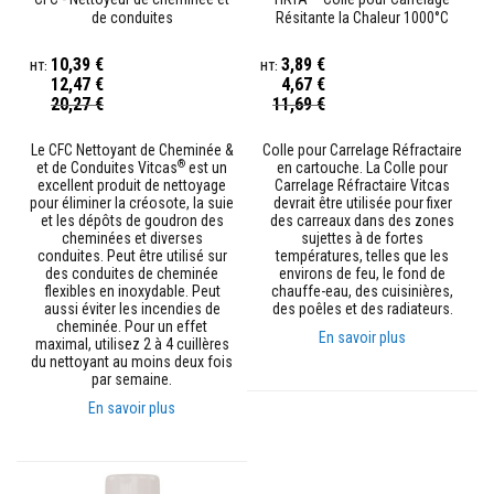
de conduites
Résitante la Chaleur 1000°C
M
a
10,39 €
3,89 €
s
12,47 €
4,67 €
t
Prix
Prix
20,27 €
11,69 €
i
Spécial
Spécial
c
s
Le CFC Nettoyant de Cheminée &
Colle pour Carrelage Réfractaire
e
®
et de Conduites Vitcas
est un
en cartouche. La Colle pour
t
excellent produit de nettoyage
Carrelage Réfractaire Vitcas
p
pour éliminer la créosote, la suie
devrait être utilisée pour fixer
â
et les dépôts de goudron des
des carreaux dans des zones
t
cheminées et diverses
sujettes à de fortes
e
conduites. Peut être utilisé sur
températures, telles que les
s
des conduites de cheminée
environs de feu, le fond de
d
flexibles en inoxydable. Peut
chauffe-eau, des cuisinières,
e
aussi éviter les incendies de
des poêles et des radiateurs.
r
cheminée. Pour un effet
En savoir plus
é
maximal, utilisez 2 à 4 cuillères
p
du nettoyant au moins deux fois
a
par semaine.
r
En savoir plus
a
t
i
o
n