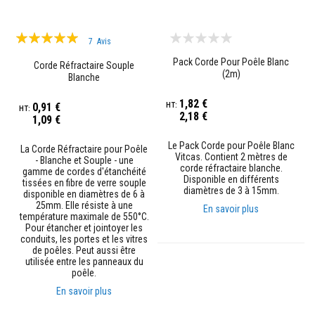
r
é
Évaluation:
f
7
Avis
r
100%
a
Pack Corde Pour Poêle Blanc
Corde Réfractaire Souple
c
(2m)
Blanche
t
a
i
1,82 €
0,91 €
r
2,18 €
1,09 €
e
s
Le Pack Corde pour Poêle Blanc
La Corde Réfractaire pour Poêle
Vitcas. Contient 2 mètres de
M
- Blanche et Souple - une
corde réfractaire blanche.
a
gamme de cordes d'étanchéité
Disponible en différents
t
tissées en fibre de verre souple
diamètres de 3 à 15mm.
é
disponible en diamètres de 6 à
r
25mm. Elle résiste à une
En savoir plus
i
température maximale de 550°C.
a
Pour étancher et jointoyer les
u
conduits, les portes et les vitres
x
de poêles. Peut aussi être
d
utilisée entre les panneaux du
'
poêle.
a
En savoir plus
c
c