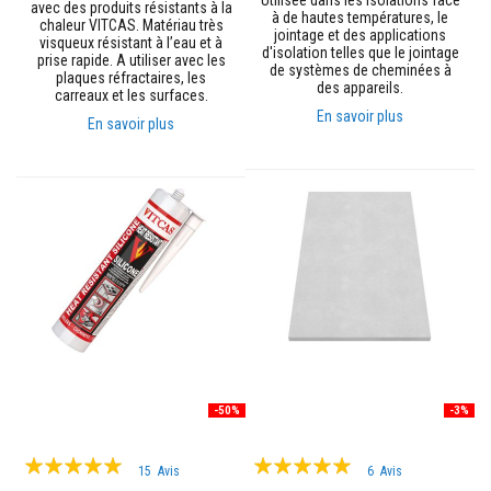
Utilisée dans les isolations face
avec des produits résistants à la
n
à de hautes températures, le
chaleur VITCAS. Matériau très
t
jointage et des applications
visqueux résistant à l’eau et à
s
d'isolation telles que le jointage
prise rapide. A utiliser avec les
de systèmes de cheminées à
plaques réfractaires, les
des appareils.
M
carreaux et les surfaces.
a
En savoir plus
En savoir plus
s
t
i
c
s
e
t
s
c
e
l
l
a
n
t
s
r
-50%
-3%
é
s
Évaluation:
Évaluation:
i
15
Avis
6
Avis
s
100%
99%