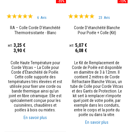
c
-35%
-13%
t
a
Évaluation:
Évaluation:
i
6
Avis
23
Avis
r
100%
99%
e
RA – Colle Corde D’étanchéité
Corde D’étanchéité Blanche
s
Thermorésistante - Blanc
Pour Poêle + Colle (Kit)
i
s
o
3,25 €
5,07 €
l
3,90 €
6,08 €
a
n
t
Colle Haute Température pour
Le Kit de Remplacement de
e
Corde Vitcas – La Colle pour
Corde de Poêle est disponible
s
Corde d’Étanchéité de Poêle.
en diamètre de 3 à 12mm. Il
Cette colle supporte des
contient 2 mètres de Corde
températures très élevées et est
B
Réfractaire Blanche Vitcas, un
r
utilisée pour fixer une corde ou
tube de Colle pour Corde Vitcas
i
bande thermique ainsi qu’un
et des Gants de Protection. Le
q
joint en fibre céramique. Elle est
kit sert à remplacer n’importe
u
spécialement conçue pour les
quel joint de votre poêle, par
e
cuisinières, chaudières et
exemple dans les conduits,
s
poêles à bois ou mixtes.
entre le corps et la porte du
r
poêle ou dans la vitre.
En savoir plus
é
En savoir plus
f
r