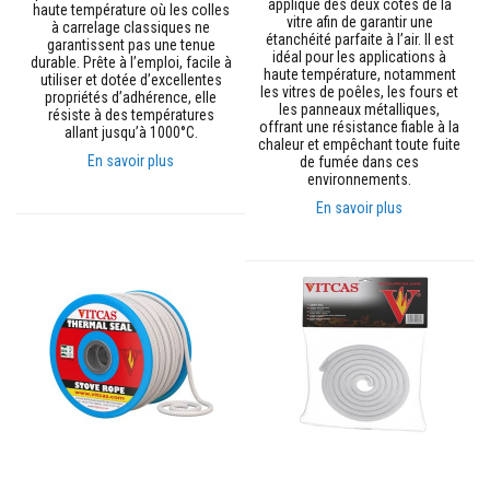
appliqué des deux côtés de la
haute température où les colles
r
vitre afin de garantir une
à carrelage classiques ne
p
étanchéité parfaite à l’air. Il est
garantissent pas une tenue
o
idéal pour les applications à
durable. Prête à l’emploi, facile à
ê
haute température, notamment
utiliser et dotée d’excellentes
l
les vitres de poêles, les fours et
propriétés d’adhérence, elle
e
les panneaux métalliques,
résiste à des températures
s
offrant une résistance fiable à la
allant jusqu’à 1000°C.
e
chaleur et empêchant toute fuite
t
En savoir plus
de fumée dans ces
c
environnements.
h
e
En savoir plus
m
i
n
é
e
s
P
e
i
n
t
u
r
e
s