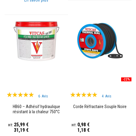
En savoir plus
z
i
r
c
o
n
R
e
v
ê
t
e
m
e
n
-22%
t
s
Évaluation:
Évaluation:
r
6
Avis
4
Avis
é
99%
100%
f
HB60 – Adhésif hydraulique
Corde Réfractaire Souple Noire
r
résistant à la chaleur 750°C
a
c
t
25,99 €
0,98 €
a
31,19 €
1,18 €
i