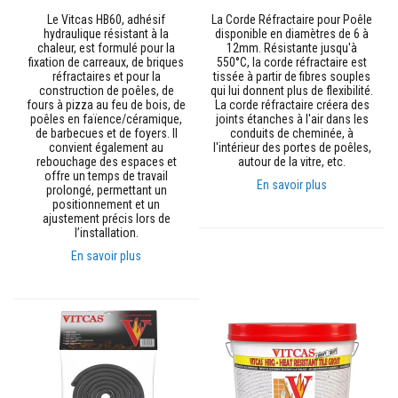
r
e
Le Vitcas HB60, adhésif
La Corde Réfractaire pour Poêle
s
hydraulique résistant à la
disponible en diamètres de 6 à
chaleur, est formulé pour la
12mm. Résistante jusqu'à
fixation de carreaux, de briques
550°C, la corde réfractaire est
M
réfractaires et pour la
tissée à partir de fibres souples
a
construction de poêles, de
qui lui donnent plus de flexibilité.
t
fours à pizza au feu de bois, de
La corde réfractaire créera des
é
poêles en faïence/céramique,
joints étanches à l'air dans les
r
de barbecues et de foyers. Il
conduits de cheminée, à
i
convient également au
l'intérieur des portes de poêles,
a
rebouchage des espaces et
autour de la vitre, etc.
u
offre un temps de travail
x
En savoir plus
prolongé, permettant un
r
positionnement et un
é
ajustement précis lors de
s
l’installation.
i
s
En savoir plus
t
a
n
t
s
a
u
x
a
c