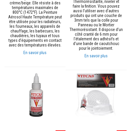
s
Thermorésistante, niveler et
crème/beige. Elle résiste à des
faire la finition. Vous pouvez
r
températures maximales de
aussi l’utiliser avec d’autres
é
800°C (1472°F). La Peinture
produits qui ont une couche de
f
Aérosol Haute Température peut
3mm tels que la colle pour
être utilisée pour les radiateurs,
r
Panneau ou le Mortier
les fourneaux, les appareils de
a
Thermorésistant. Il dispose d'un
chauffage, les barbecues, les
c
côté cranté de 6 mm pour
chaudières, les tuyaux et tous
t
l'étalement des adhésifs et
types d’équipements en contact
a
d'une bande de caoutchouc
avec des températures élevées.
pour le jointoiement.
i
En savoir plus
r
En savoir plus
e
s
B
r
i
q
u
e
s
r
é
f
r
a