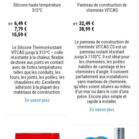
t
Silicone haute température
Panneau de construction de
a
315°C
cheminée VITCAS
n
t
s
6,49 €
32,49 €
à
7,79 €
38,99 €
l
Prix
15,59 €
a
Spécial
c
Le panneau de construction de
h
cheminée VITCAS CS est un
Le Silicone Thermorésistant
a
panneau isolant résistant
VITCAS jusqu’à 315ºC – colle
l
jusqu’à 1100°C. Il est idéal pour
résistante à la chaleur, flexible
e
les cheminées, les poêles
destinée aux joints en contact
u
habillés de carrelage et les
avec de fortes températures
r
cheminées d’angle. Il convient
telles que les conduits, les
parfaitement aux installations
fours, les joints, les poêles, les
C
sans manteau de cheminée,
chaudières etc. Excellente
o
qu’elles soient situées au milieu
adhésion à la plupart des
l
d’un mur ou dans le coin d’une
matériaux de construction.
l
pièce. Encore plus simple et
En savoir plus
e
rapide à installer.
e
En savoir plus
t
j
o
i
n
t