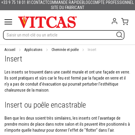
+33 9 75 18 01 81
CONTACT
COMMANDE RAPIDE
BLOG
COMPTE PROFESSIONNEL
Produits
Français
English (UK)
Deutschland
España
Italia
Portugal
Nederland
Sverige
Danmark
Norge
Suomi
Lietuva
Latvija
Eesti
Česko
Slovensko
Magyarország
România
България
Ελλάδα
Allez
SITE DU FABRICANT
Slovenija
Hrvatska
Polska
English (US)
au
M
contenu
Mon 
a
t
é
r
i
a
Accueil
Applications
Cheminée et poêle
Insert
u
Insert
x
r
é
Les inserts se trouvent dans une cavité murale et ont une façade en verre.
f
Ils sont pratiques et sûrs car le feu est fermé par la façade en verre et il
r
n'y a pas de conduit d'évacuation qui pourrait perturber l'esthétique
a
chaleureuse de la maison.
c
t
Insert ou poêle encastrable
a
i
r
Bien que les deux soient très similaires, les inserts ont l'avantage de
e
prendre moins de place dans notre salon et ils peuvent être positionnés à
s
n'importe quelle hauteur pour donner l'effet de "flotter" dans l'air.