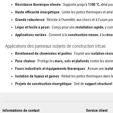
Plastiques
Résistance thermique élevée
: Supporte jusqu'à
1100 °C
, idéal p
réfractaires
modelables
Haute efficacité énergétique
: Limite les pertes thermiques et amél
Mastics
Grande robustesse
: Résiste à l'humidité, aux chocs et à l'usure p
et
Léger et facile à poser
: Conçu pour une
installation rapide
, y co
pâtes
de
Applications variées
: Convient à la
construction neuve
, à la
réno
réparation
résistants
Applications des panneaux isolants de construction Vitcas
à
Revêtement de cheminées et poêles
: Fournit une
isolation rési
la
chaleur
Pare-chaleur
: Protège les
murs, sols et plafonds
contre les domm
Briques
Fours industriels et équipements thermiques
: Assure une
isola
réfractaires
Isolation de tuyaux et gaines
: Réduit les pertes thermiques dans 
Briques
réfractaires
Projets de construction énergétique
: Sert de
support structurel
isolantes
Briques
réfractaires
de
remplacement
Informations de contact
Service client