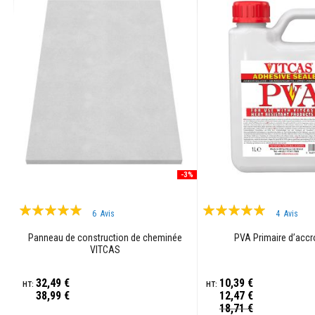
résistants
à
la
chaleur
Colle
et
joints
pour
carrelage
Nettoyants
pour
-3%
poêles
et
cheminées
Évaluation:
Évaluation:
6
Avis
4
Avis
99%
95%
Peintures
Panneau de construction de cheminée
PVA Primaire d’acc
réfractaires
VITCAS
Matériaux
d'accumulation
32,49 €
10,39 €
de
38,99 €
12,47 €
chaleur
Prix
18,71 €
Spécial