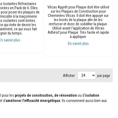
ns Isolantes Réfractaires
Vitcas Apprêt pour Plaque doit être utilisé
livrées en Pack de 6. Elles
sur les Plaques de Construction pour
s pour poser les plaques de
Cheminées Vitcas. Il doit être appuyé sur
rmiculite à la maçonnerie.
les bords de la plaque afin de les
ns isolantes sont livrées
renforcer et donc de solidifier la plaque.
e qui évite de devoir les
Utilisé avant l'application de Vitcas
arément, ce qui vous fait
Adhésif pour Plaque. Très facile et rapide
gner du temps.
à appliquer.
En savoir plus
En savoir plus
anier
Ajouter au panier
Afficher
par page
al pour les
projets de construction, de rénovation
ou d'
isolation
et d'
améliorer l'efficacité énergétique
. Ils conviennent aussi bien aux