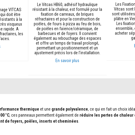
Les Fixatio
Le Vitcas HB60, adhésif hydraulique
Vitcas sont 
résistant à la chaleur, est formulé pour la
chage VITCAS
sont utilisée
fixation de carreaux, de briques
qui doit être
plâtre en Ve
réfractaires et pour la construction de
ésistants à la
Les fixatio
poêles, de fours à pizza au feu de bois,
très visqueux
ensemble, c
de poêles en faïence/céramique, de
se rapide. A
acheter sép
barbecues et de foyers. Il convient
fractaires, les
ga
également au rebouchage des espaces
faces.
et offre un temps de travail prolongé,
s
permettant un positionnement et un
ajustement précis lors de l’installation.
Ajouter au p
En savoir plus
Ajouter au panier
erformance thermique
et une
grande polyvalence
, ce qui en fait un choix idé
00 °C
, ces panneaux permettent également de
réduire les pertes de chaleur
t de foyers, poêles, inserts et cheminées
.