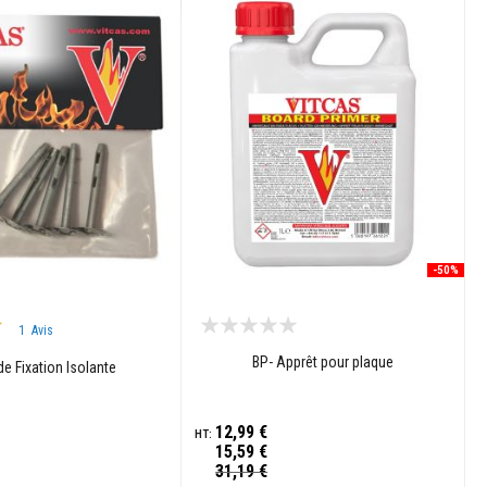
-50%
1
Avis
BP- Apprêt pour plaque
e Fixation Isolante
12,99 €
15,59 €
Prix
31,19 €
Spécial