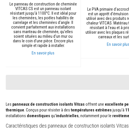
Contrecoeur
Le panneau de construction de cheminée
VITCAS CS est un panneau isolant
Le PVA primaire d’accro
et
résistant jusqu’à 1100°C. Il est idéal pour
est un apprêt d’émulsion 
linteaux
les cheminées, les poêles habillés de
utilisé avec des produits r
carrelage et les cheminées d’angle. Il
chaleur VITCAS. Matériau 
Adhésifs
convient parfaitement aux installations
résistant à l’eau et à pri
résistants
sans manteau de cheminée, qu’elles
utiliser avec les plaques ré
à
soient situées au milieu d’un mur ou
carreaux et les sur
dans le coin d’une pièce. Encore plus
la
En savoir plu
simple et rapide à installer.
chaleur
En savoir plus
Réfractaires
Ajouter au panier
au
Ajouter au panier
zircon
Revêtements
réfractaires
Matériaux
résistants
aux
Les
panneaux de construction isolants Vitcas
offrent une
excellente p
acides
thermique
. Conçus pour résister à des
températures extrêmes
jusqu'à
11
installations
domestiques
qu'
industrielles
, notamment pour le
revêtemen
Bétons
réfractaires
Caractéristiques des panneaux de construction isolants Vitcas