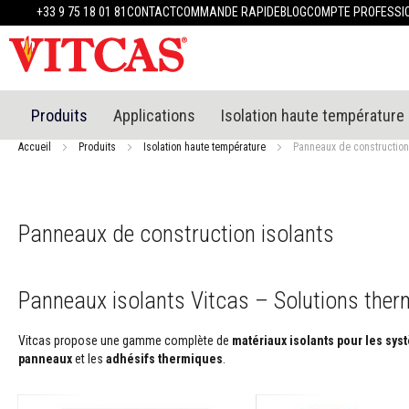
Produits
+33 9 75 18 01 81
CONTACT
COMMANDE RAPIDE
BLOG
COMPTE PROFESSI
Matériaux
réfractaires
Mastics
réfractaires
Enduit
Produits
Applications
Isolation haute température
et
plâtre
Accueil
Produits
Isolation haute température
Panneaux de construction
résistants
à
la
chaleur
Panneaux de construction isolants
Mortiers
résistants
au
Panneaux isolants Vitcas – Solutions therm
feu
et
ciments
Vitcas propose une gamme complète de
matériaux isolants pour les sy
panneaux
et les
adhésifs thermiques
.
Mastics
et
scellants