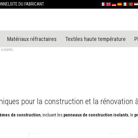
Allez
ONNEL
SITE DU FABRICANT
Français
English (UK)
Deutschland
España
Italia
Portu
Ne
au
contenu
Matériaux réfractaires
Textiles haute température
P
 isolants
iques pour la construction et la rénovation 
stèmes de construction
, incluant les
panneaux de construction isolants
, le
p