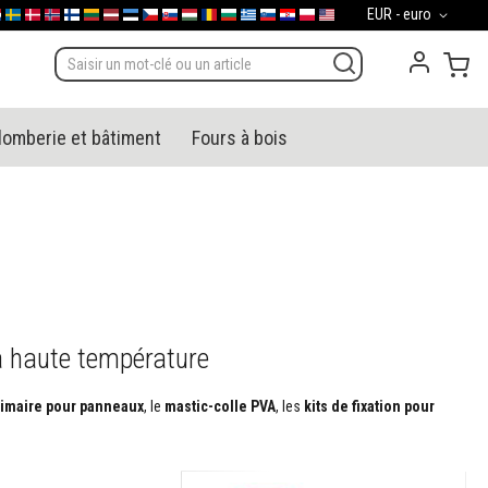
Devise
EUR - euro
gal
derland
Sverige
Danmark
Norge
Suomi
Lietuva
Latvija
Eesti
Česko
Slovensko
Magyarország
România
България
Ελλάδα
Slovenija
Hrvatska
Polska
English (US)
Mon
lomberie et bâtiment
Fours à bois
à haute température
rimaire pour panneaux
, le
mastic-colle PVA
, les
kits de fixation pour