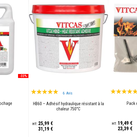
-33%
Évaluation:
Évaluation:
6
Avis
93%
99%
rochage
Pack d
HB60 – Adhésif hydraulique résistant à la
chaleur 750°C
19,49 €
25,99 €
23,39 €
31,19 €