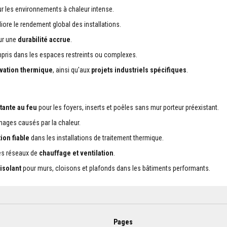
our les environnements à chaleur intense.
iore le rendement global des installations.
our une
durabilité accrue
.
mpris dans les espaces restreints ou complexes.
vation thermique
, ainsi qu'aux
projets industriels spécifiques
.
stante au feu
pour les foyers, inserts et poêles sans mur porteur préexistant.
ages causés par la chaleur.
tion fiable
dans les installations de traitement thermique.
les réseaux de
chauffage et ventilation
.
 isolant
pour murs, cloisons et plafonds dans les bâtiments performants.
Pages