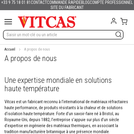
+33 9 75 18 01 81
CONTACT
COMMANDE RAPIDE
BLOG
COMPTE PROFESSIONNEL
Produits
Français
English (UK)
Deutschland
España
Italia
Portugal
Nederland
Sverige
Danmark
Norge
Suomi
Lietuva
Latvija
Eesti
Česko
Slovensko
Magyarország
România
България
Ελλάδα
Allez
SITE DU FABRICANT
Slovenija
Hrvatska
Polska
English (US)
au
M
contenu
Mon 
a
t
é
r
i
a
Accueil
A propos de nous
u
A propos de nous
x
r
é
f
Une expertise mondiale en solutions
r
haute température
a
c
t
Vitcas est un fabricant reconnu à l’international de matériaux réfractaires
a
haute performance, de produits résistants à la chaleur et de solutions
i
d’isolation haute température. Forte d’un savoir-faire né à Bristol, au
r
e
Royaume-Uni, depuis 1882, l’entreprise s’appuie sur plus d’un siècle
s
d’expertise en ingénierie des matériaux thermiques, en associant la
tradition manufacturière britannique à une présence mondiale.