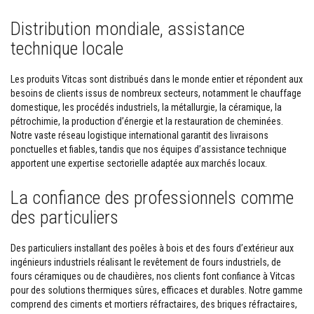
M
a
Distribution mondiale, assistance
s
t
technique locale
i
c
s
Les produits Vitcas sont distribués dans le monde entier et répondent aux
r
besoins de clients issus de nombreux secteurs, notamment le chauffage
é
f
domestique, les procédés industriels, la métallurgie, la céramique, la
r
pétrochimie, la production d’énergie et la restauration de cheminées.
a
Notre vaste réseau logistique international garantit des livraisons
c
ponctuelles et fiables, tandis que nos équipes d’assistance technique
t
a
apportent une expertise sectorielle adaptée aux marchés locaux.
i
r
La confiance des professionnels comme
e
s
des particuliers
E
n
Des particuliers installant des poêles à bois et des fours d’extérieur aux
d
ingénieurs industriels réalisant le revêtement de fours industriels, de
u
fours céramiques ou de chaudières, nos clients font confiance à Vitcas
i
t
pour des solutions thermiques sûres, efficaces et durables. Notre gamme
e
comprend des ciments et mortiers réfractaires, des briques réfractaires,
t