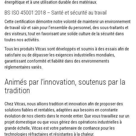
énergétique et à une utilisation durable des matériaux.
o
r
BS ISO 45001:2018 – Santé et sécurité au travail
t
i
Cette certification démontre notre volonté de maintenir un environnement
e
de travail sûr et sain pour l’ensemble du personnel, des sous-traitants et
r
des visiteurs, tout en favorisant une solide culture de la sécurité dans
s
r
toutes nos activités.
é
s
Tous les produits Vitcas sont développés et soumis à des essais afin de
i
satisfaire ou de dépasser les exigences industrielles mondiales,
s
garantissant conformité et fiabilité dans des environnements
t
réglementaires variés.
a
n
t
Animés par l’innovation, soutenus par la
s
a
tradition
u
f
e
Chez Vitcas, nous allions tradition et innovation afin de proposer des
u
solutions fiables et rentables, adaptées aux besoins en constante
e
évolution de nos clients dans le monde entier. Que vous travailliez sur un
t
c
projet domestique ou que vous gériez des opérations industrielles à
i
grande échelle, Vitcas est votre partenaire de confiance pour les
m
technologies réfractaires et résistantes à la chaleur.
e