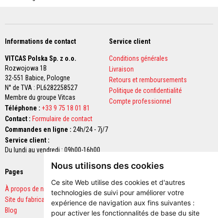
n
t
s
M
Informations de contact
Service client
a
s
VITCAS Polska Sp. z o.o.
Conditions générales
t
Rozwojowa 1B
Livraison
i
32-551 Babice,
Pologne
c
Retours et remboursements
s
N° de TVA : PL6282258527
Politique de confidentialité
e
Membre du groupe Vitcas
Compte professionnel
t
Téléphone :
+33 9 75 18 01 81
s
c
Contact :
Formulaire de contact
e
Commandes en ligne :
24h/24 - 7j/7
l
Service client :
l
a
Du lundi au vendredi : 09h00-16h00
n
Nous utilisons des cookies
t
Pages
Paiements sécurisés
s
r
Ce site Web utilise des cookies et d'autres
é
À propos de nous
technologies de suivi pour améliorer votre
s
Site du fabricant
expérience de navigation aux fins suivantes :
i
Blog
s
pour activer les fonctionnalités de base du site