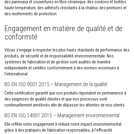
des panneaux et couvertures en fibre céramique, des cordons et textiles
p
haute température, des adhésifs résistants à la chaleur, des peintures et
l
â
des revêtements de protection.
t
r
Engagement en matière de qualité et de
e
r
conformité
é
s
i
Vitcas s’engage à respecter les plus hauts standards de performance des
s
produits, de sécurité et de responsabilité environnementale. Nos
t
a
systèmes de fabrication et de gestion sont audités de manière
n
indépendante et certifiés conformément à des normes reconnues à
t
l’international :
s
à
BS EN ISO 9001:2015 – Management de la qualité
l
a
Cette certification garantit que nos produits répondent en permanence à
c
des exigences de qualité élevées et que nos processus sont
h
a
continuellement améliorés afin de dépasser les attentes de nos clients.
l
e
BS EN ISO 14001:2015 – Management environnemental
u
r
Elle reflète notre engagement à réduire notre impact environnemental
grâce à des pratiques de fabrication responsables, à l’efficacité
M