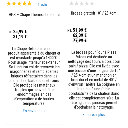
Évaluation:
t
11
Avis
i
99%
Brosse grattoir 10" / 25.4cm
q
HPS – Chape Thermorésistante
u
e
s
51,99 €
25,99 €
r
62,39 €
é
31,19 €
Prix
77,99 €
f
Spécial
r
La Chape Réfractaire est un
a
La brosse pour Four à Pizza
produit apparenté à du ciment et
c
Vitcas est destinée au
est résistante jusqu’à 1400°C.
t
nettoyage des fours à bois pour
Pour usage intérieur et extérieur.
a
pain / pizza. Elle est livrée avec
Sa fonction est de recouvrir les
i
une brosse d'une largeur de 10"
maçonneries et remplacer les
r
/ 25.4 cm et un manchon en
briques réfractaires dans les
e
bois dur et en métal de 40" /
cheminées, barbecues et fours.
s
d’environ 1métre. La poignée en
Elle protège les matériaux
m
bois dur à une faible
fragiles qui peuvent être
o
conductivité de la chaleur donc
endommagés en cas
d
elle est complètement sûre. La
d’exposition à de hautes
e
tête rigide du pinceau permet
températures.
l
d’optimiser le nettoyage.
a
En savoir plus
b
En savoir plus
l
e
s