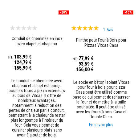
s
r
é
-20%
-40%
f
r
Évaluation:
a
1
Avis
c
100%
Conduit de cheminée en inox
t
Plinthe pour Four à Bois pour
avec clapet et chapeau
Pizzas Vitcas Casa
a
i
103,99 €
r
77,99 €
124,79 €
e
93,59 €
Prix
155,99 €
s
Prix
156,00 €
Spécial
Spécial
B
Le conduit de cheminée avec
Le socle en béton isolant Vitcas
r
chapeau et clapet est conçu
pour four à bois pour pizza
i
pour les fours à pizza extérieurs
Casa peut être utilisé comme
q
au bois de Vitcas. Il offre de
base ce qui permet de rehausser
u
nombreux avantages,
le four et de mettre à la taille
e
notamment la réduction des
souhaitée. Il peut être utilisé
s
pertes de chaleur par le conduit,
avec les fours à bois Casa et
r
permettant à la chaleur de rester
Double Casa.
é
plus longtemps à l’intérieur du
f
En savoir plus
four. Cela vous permet de
r
cuisiner plusieurs plats sans
a
avoir à ajouter de bois,