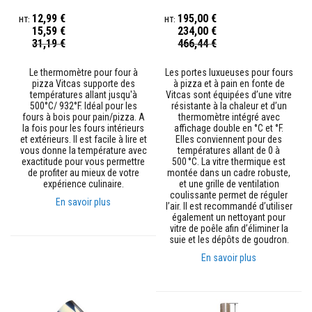
a
c
12,99 €
195,00 €
t
15,59 €
234,00 €
a
Prix
Prix
31,19 €
466,44 €
i
Spécial
Spécial
r
e
Le thermomètre pour four à
Les portes luxueuses pour fours
s
pizza Vitcas supporte des
à pizza et à pain en fonte de
d
températures allant jusqu'à
Vitcas sont équipées d’une vitre
e
500°C/ 932°F. Idéal pour les
résistante à la chaleur et d’un
r
fours à bois pour pain/pizza. A
thermomètre intégré avec
e
la fois pour les fours intérieurs
affichage double en °C et °F.
m
et extérieurs. Il est facile à lire et
Elles conviennent pour des
p
vous donne la température avec
températures allant de 0 à
l
exactitude pour vous permettre
500 °C. La vitre thermique est
a
de profiter au mieux de votre
montée dans un cadre robuste,
c
expérience culinaire.
et une grille de ventilation
e
coulissante permet de réguler
En savoir plus
m
l’air. Il est recommandé d’utiliser
e
également un nettoyant pour
n
vitre de poêle afin d’éliminer la
t
suie et les dépôts de goudron.
En savoir plus
B
r
i
q
u