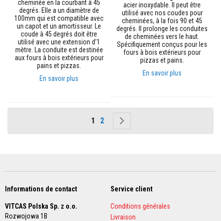
cheminée en la courbant à 45
acier inoxydable. Il peut être
i
degrés. Elle a un diamètre de
utilisé avec nos coudes pour
q
100mm qui est compatible avec
cheminées, à la fois 90 et 45
u
un capot et un amortisseur. Le
degrés. Il prolonge les conduites
e
coude à 45 degrés doit être
de cheminées vers le haut.
s
utilisé avec une extension d’1
Spécifiquement conçus pour les
r
mètre. La conduite est destinée
fours à bois extérieurs pour
é
aux fours à bois extérieurs pour
pizzas et pains.
f
pains et pizzas.
r
En savoir plus
a
En savoir plus
c
t
a
i
r
Page
Vous lisez actuellement la page
Page
Page
Suivant
1
2
e
s
T
e
x
t
i
Informations de contact
Service client
l
e
VITCAS Polska Sp. z o.o.
Conditions générales
s
Rozwojowa 1B
Livraison