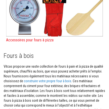
M
a
s
t
i
c
s
r
é
f
Accessoires pour fours à pizza
r
a
c
t
Fours à bois
a
i
r
Vitcas propose une vaste collection de fours à pain et à pizza de qualité
e
supérieure, chauffés au bois, que vous pouvez acheter prêts à l'emploi.
s
Nous fournissons également tous les matériaux nécessaires si vous
E
choisissez de
construire votre propre four à bois
. Ces matériaux
n
comprennent du ciment pour four extérieur, des briques réfractaires et
d
des matériaux d'isolation. Les fours à bois sont tous relativement rapides
u
et faciles à assembler, comme le montrent les vidéos sur notre site. Les
i
t
fours à pizza à bois sont de différentes tailles, ce qui vous permet de
e
choisir celui qui correspond le mieux à l'objectif et à l'esthétique
t