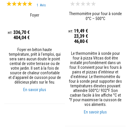
Évaluation:
z
1
Avis
i
100%
r
Thermomètre pour four à sonde
Foyer
c
0°C – 500°C
o
n
19,49 €
336,70 €
23,39 €
404,04 €
R
Prix
46,80 €
e
Spécial
v
Foyer en béton haute
ê
Le thermomètre à sonde pour
température, prêt à l'emploi, qui
t
four à pizza Vitcas doit être
sera sans aucun doute le point
e
installé profondément dans un
central de votre terrasse ou de
m
four. Il convient pour les fours à
votre jardin. Il sert à la fois de
e
pains et pizzas d'intérieur et
source de chaleur confortable
n
d'extérieur. Le thermomètre du
et d'appareil de cuisson pour de
t
four à sonde peut supporter des
délicieux plats sur le feu.
s
températures élevées pouvant
r
En savoir plus
atteindre 500°C/ 932°F. Son
é
cadran facile à lire affiche °C et
f
°F pour maximiser la cuisson de
r
vos aliments.
a
En savoir plus
c
t
a
i