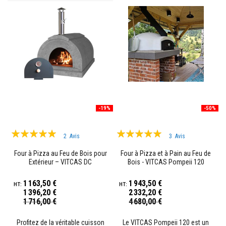
r
é
f
r
a
c
t
a
i
r
e
s
-19%
-50%
M
a
Évaluation:
Évaluation:
t
2
Avis
3
Avis
é
97%
98%
r
Four à Pizza au Feu de Bois pour
Four à Pizza et à Pain au Feu de
i
Extérieur – VITCAS DC
Bois - VITCAS Pompeii 120
a
u
x
1 163,50 €
1 943,50 €
d
1 396,20 €
2 332,20 €
'
Prix
Prix
1 716,00 €
4 680,00 €
a
Spécial
Spécial
c
c
Profitez de la véritable cuisson
Le VITCAS Pompeii 120 est un