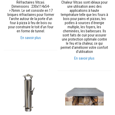
r
Réfractaires Vitcas.
Chaleur Vitcas sont idéaux pour
é
Dimensions : 230x114x54-
une utilisation avec des
s
>76mm. Le set consiste en 17
applications à haute
i
briques réfractaires pour former
température telle que les fours à
s
l’arche autour de la porte d’un
bois pour pains et pizzas, les
t
four à pizza à feu de bois ou
poêles à sources d’énergie
a
pour construire le toit d’un four
multiple, les foyers, les
n
en forme de tunnel.
cheminées, les barbecues. Ils
t
sont faits de cuir pour assurer
s
En savoir plus
une protection optimale contre
à
le feu et la chaleur, ce qui
l
permet d’améliorer votre confort
a
d’utilisation
c
h
En savoir plus
a
l
e
u
r
B
r
i
q
u
e