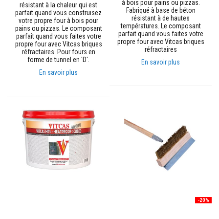
à bois pour pains ou pizzas.
i
résistant à la chaleur qui est
Fabriqué à base de béton
d
parfait quand vous construisez
résistant à de hautes
e
votre propre four à bois pour
températures. Le composant
s
pains ou pizzas. Le composant
parfait quand vous faites votre
parfait quand vous faites votre
propre four avec Vitcas briques
propre four avec Vitcas briques
B
réfractaires
réfractaires. Pour fours en
é
forme de tunnel en 'D'.
t
En savoir plus
o
En savoir plus
n
s
r
é
f
r
a
c
t
a
i
r
e
s
P
-20%
l
a
s