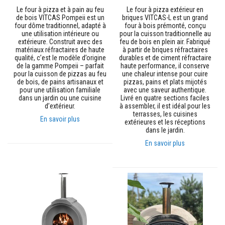
n
Le four à pizza et à pain au feu
Le four à pizza extérieur en
t
de bois VITCAS Pompeii est un
briques VITCAS-L est un grand
s
four dôme traditionnel, adapté à
four à bois prémonté, conçu
une utilisation intérieure ou
pour la cuisson traditionnelle au
M
extérieure. Construit avec des
feu de bois en plein air. Fabriqué
a
matériaux réfractaires de haute
à partir de briques réfractaires
s
qualité, c’est le modèle d’origine
durables et de ciment réfractaire
t
de la gamme Pompeii – parfait
haute performance, il conserve
i
pour la cuisson de pizzas au feu
une chaleur intense pour cuire
c
de bois, de pains artisanaux et
pizzas, pains et plats mijotés
s
pour une utilisation familiale
avec une saveur authentique.
e
dans un jardin ou une cuisine
Livré en quatre sections faciles
t
d’extérieur.
à assembler, il est idéal pour les
s
terrasses, les cuisines
En savoir plus
c
extérieures et les réceptions
e
dans le jardin.
l
En savoir plus
l
a
n
t
s
r
é
s
i
s