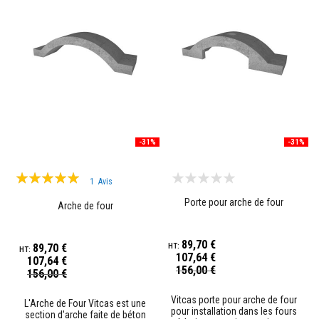
r
e
s
M
a
t
é
r
i
a
u
x
-31%
-31%
r
é
Évaluation:
s
1
Avis
i
100%
s
Porte pour arche de four
Arche de four
t
a
n
89,70 €
t
89,70 €
s
107,64 €
107,64 €
a
Prix
156,00 €
Prix
156,00 €
Spécial
u
Spécial
x
Vitcas porte pour arche de four
a
L'Arche de Four Vitcas est une
pour installation dans les fours
c
section d'arche faite de béton