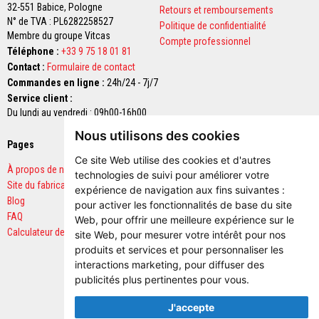
h
32-551 Babice,
Pologne
Retours et remboursements
a
N° de TVA : PL6282258527
Politique de confidentialité
u
Membre du groupe Vitcas
t
Compte professionnel
Téléphone :
+33 9 75 18 01 81
e
t
Contact :
Formulaire de contact
e
Commandes en ligne :
24h/24 - 7j/7
m
Service client :
p
Du lundi au vendredi : 09h00-16h00
é
r
Nous utilisons des cookies
a
Pages
Paiements sécurisés
t
Ce site Web utilise des cookies et d'autres
u
À propos de nous
technologies de suivi pour améliorer votre
r
Site du fabricant
expérience de navigation aux fins suivantes :
e
Blog
pour activer les fonctionnalités de base du site
FAQ
Web
,
pour offrir une meilleure expérience sur le
C
o
Calculateur de quantités
site Web
,
pour mesurer votre intérêt pour nos
r
produits et services et pour personnaliser les
d
interactions marketing
,
pour diffuser des
o
n
publicités plus pertinentes pour vous
.
s
t
J'accepte
h