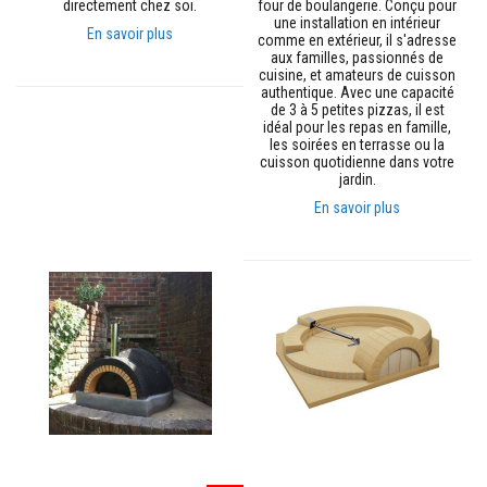
directement chez soi.
four de boulangerie. Conçu pour
s
une installation en intérieur
p
En savoir plus
comme en extérieur, il s'adresse
o
aux familles, passionnés de
u
cuisine, et amateurs de cuisson
r
authentique. Avec une capacité
c
de 3 à 5 petites pizzas, il est
a
idéal pour les repas en famille,
r
les soirées en terrasse ou la
r
cuisson quotidienne dans votre
e
jardin.
l
a
En savoir plus
g
e
N
e
t
t
o
y
a
n
t
s
p
o
u