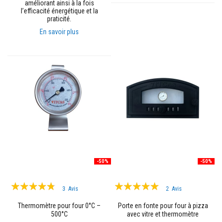
c
améliorant ainsi à la fois
t
l’efficacité énergétique et la
a
praticité.
i
En savoir plus
r
e
s
i
s
o
l
a
n
t
e
s
B
r
i
q
-50%
-50%
u
e
Évaluation:
Évaluation:
s
3
Avis
2
Avis
r
91%
97%
é
Thermomètre pour four 0°C –
Porte en fonte pour four à pizza
f
500°C
avec vitre et thermomètre
r