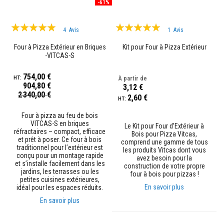
-61%
r
p
o
Évaluation:
Évaluation:
ê
4
Avis
1
Avis
l
98%
100%
e
Four à Pizza Extérieur en Briques
Kit pour Four à Pizza Extérieur
s
-VITCAS-S
e
t
754,00 €
c
À partir de
904,80 €
h
3,12 €
Prix
e
2 340,00 €
2,60 €
Spécial
m
i
Four à pizza au feu de bois
n
VITCAS-S en briques
é
Le Kit pour Four d’Extérieur à
réfractaires – compact, efficace
e
Bois pour Pizza Vitcas,
et prêt à poser. Ce four à bois
s
comprend une gamme de tous
traditionnel pour l’extérieur est
les produits Vitcas dont vous
conçu pour un montage rapide
avez besoin pour la
P
et s’installe facilement dans les
construction de votre propre
e
jardins, les terrasses ou les
four à bois pour pizzas !
i
petites cuisines extérieures,
n
En savoir plus
idéal pour les espaces réduits.
t
u
En savoir plus
r
e
s