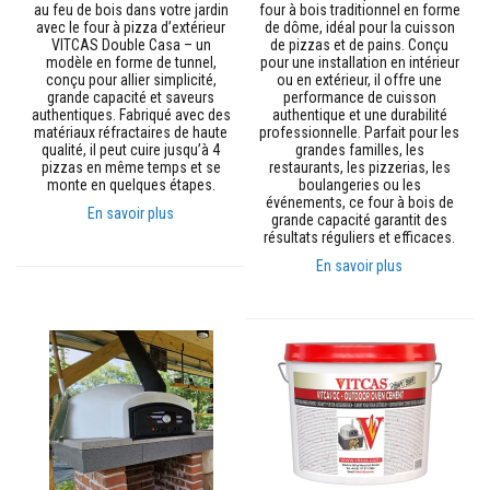
u
au feu de bois dans votre jardin
four à bois traditionnel en forme
m
avec le four à pizza d’extérieur
de dôme, idéal pour la cuisson
u
VITCAS Double Casa – un
de pizzas et de pains. Conçu
l
modèle en forme de tunnel,
pour une installation en intérieur
a
conçu pour allier simplicité,
ou en extérieur, il offre une
t
grande capacité et saveurs
performance de cuisson
i
authentiques. Fabriqué avec des
authentique et une durabilité
o
matériaux réfractaires de haute
professionnelle. Parfait pour les
n
qualité, il peut cuire jusqu’à 4
grandes familles, les
d
pizzas en même temps et se
restaurants, les pizzerias, les
e
monte en quelques étapes.
boulangeries ou les
c
événements, ce four à bois de
h
En savoir plus
grande capacité garantit des
a
résultats réguliers et efficaces.
l
e
En savoir plus
u
r
C
o
n
t
r
e
c
o
e