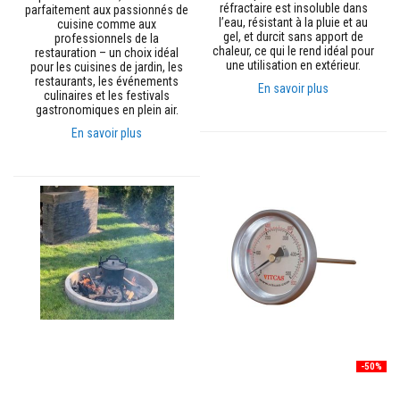
réfractaire est insoluble dans
n
parfaitement aux passionnés de
l’eau, résistant à la pluie et au
t
cuisine comme aux
gel, et durcit sans apport de
s
professionnels de la
chaleur, ce qui le rend idéal pour
à
restauration – un choix idéal
une utilisation en extérieur.
l
pour les cuisines de jardin, les
a
restaurants, les événements
En savoir plus
c
culinaires et les festivals
h
gastronomiques en plein air.
a
En savoir plus
l
e
u
r
R
é
f
r
a
c
t
a
i
r
e
-50%
s
a
u