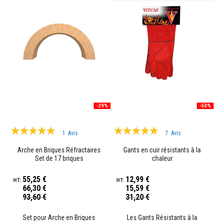
M
a
s
t
i
c
s
e
t
p
â
t
-29%
-50%
e
s
Évaluation:
Évaluation:
d
1
Avis
7
Avis
e
100%
100%
r
Arche en Briques Réfractaires
Gants en cuir résistants à la
é
Set de 17 briques
chaleur
p
a
r
55,25 €
12,99 €
a
66,30 €
15,59 €
t
Prix
Prix
93,60 €
31,20 €
i
Spécial
Spécial
o
n
Set pour Arche en Briques
Les Gants Résistants à la