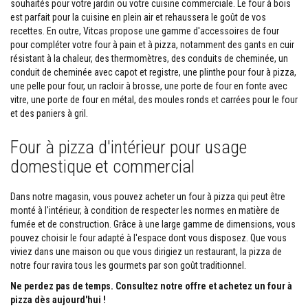
souhaités pour votre jardin ou votre cuisine commerciale. Le four à bois
p
est parfait pour la cuisine en plein air et rehaussera le goût de vos
l
â
recettes. En outre, Vitcas propose une gamme d'accessoires de four
t
pour compléter votre four à pain et à pizza, notamment des gants en cuir
r
résistant à la chaleur, des thermomètres, des conduits de cheminée, un
e
conduit de cheminée avec capot et registre, une plinthe pour four à pizza,
r
é
une pelle pour four, un racloir à brosse, une porte de four en fonte avec
s
vitre, une porte de four en métal, des moules ronds et carrées pour le four
i
et des paniers à gril.
s
t
a
Four à pizza d'intérieur pour usage
n
t
domestique et commercial
s
à
l
Dans notre magasin, vous pouvez acheter un four à pizza qui peut être
a
monté à l'intérieur, à condition de respecter les normes en matière de
c
fumée et de construction. Grâce à une large gamme de dimensions, vous
h
pouvez choisir le four adapté à l'espace dont vous disposez. Que vous
a
l
viviez dans une maison ou que vous dirigiez un restaurant, la pizza de
e
notre four ravira tous les gourmets par son goût traditionnel.
u
r
Ne perdez pas de temps. Consultez notre offre et achetez un four à
pizza dès aujourd'hui !
M