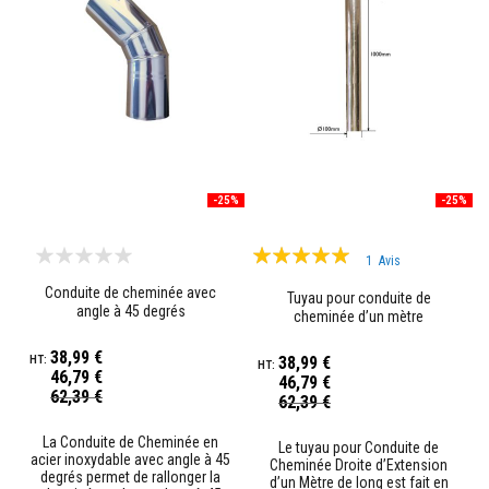
e
s
r
é
f
r
a
c
t
a
i
r
-25%
-25%
e
s
Évaluation:
d
1
Avis
é
100%
c
Conduite de cheminée avec
Tuyau pour conduite de
o
angle à 45 degrés
cheminée d’un mètre
r
a
38,99 €
t
38,99 €
46,79 €
i
46,79 €
Prix
v
62,39 €
Prix
62,39 €
Spécial
e
Spécial
s
La Conduite de Cheminée en
Le tuyau pour Conduite de
acier inoxydable avec angle à 45
Cheminée Droite d’Extension
B
degrés permet de rallonger la
d’un Mètre de long est fait en
r