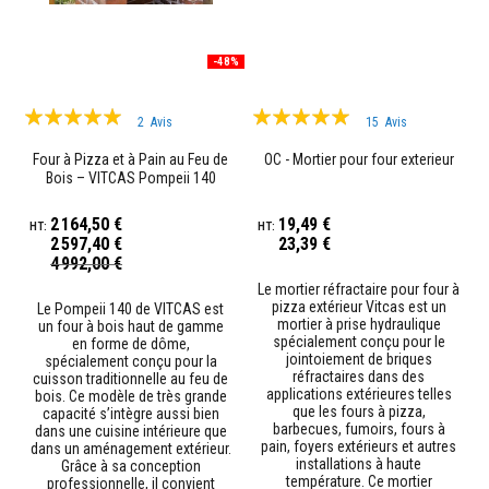
u
r
e
t
-48%
l
i
Évaluation:
Évaluation:
n
2
Avis
15
Avis
t
97%
98%
e
Four à Pizza et à Pain au Feu de
OC - Mortier pour four exterieur
a
Bois – VITCAS Pompeii 140
u
x
2 164,50 €
19,49 €
A
2 597,40 €
23,39 €
d
Prix
4 992,00 €
h
Spécial
Le mortier réfractaire pour four à
é
pizza extérieur Vitcas est un
s
Le Pompeii 140 de VITCAS est
mortier à prise hydraulique
i
un four à bois haut de gamme
spécialement conçu pour le
f
en forme de dôme,
jointoiement de briques
s
spécialement conçu pour la
réfractaires dans des
r
cuisson traditionnelle au feu de
applications extérieures telles
é
bois. Ce modèle de très grande
que les fours à pizza,
s
capacité s’intègre aussi bien
barbecues, fumoirs, fours à
i
dans une cuisine intérieure que
pain, foyers extérieurs et autres
s
dans un aménagement extérieur.
installations à haute
t
Grâce à sa conception
température. Ce mortier
a
professionnelle, il convient