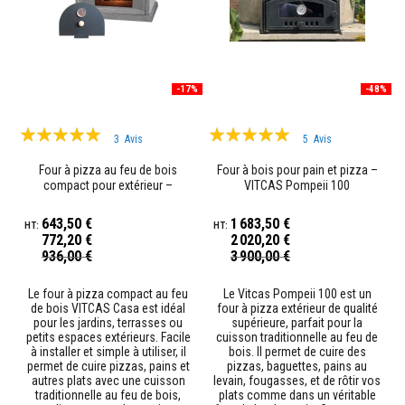
t
a
n
t
s
à
l
-17%
-48%
a
c
Évaluation:
Évaluation:
h
3
Avis
5
Avis
a
100%
99%
l
Four à pizza au feu de bois
Four à bois pour pain et pizza –
e
compact pour extérieur –
VITCAS Pompeii 100
u
VITCAS Casa
r
643,50 €
1 683,50 €
C
772,20 €
2 020,20 €
o
Prix
Prix
936,00 €
3 900,00 €
Spécial
Spécial
l
l
Le four à pizza compact au feu
Le Vitcas Pompeii 100 est un
e
de bois VITCAS Casa est idéal
four à pizza extérieur de qualité
e
pour les jardins, terrasses ou
supérieure, parfait pour la
t
petits espaces extérieurs. Facile
cuisson traditionnelle au feu de
j
à installer et simple à utiliser, il
bois. Il permet de cuire des
o
permet de cuire pizzas, pains et
pizzas, baguettes, pains au
i
autres plats avec une cuisson
levain, fougasses, et de rôtir vos
n
traditionnelle au feu de bois,
plats comme dans un véritable
t