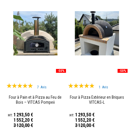
o
r
t
i
e
r
s
r
é
s
i
s
t
a
n
-50%
-50%
t
s
Évaluation:
Évaluation:
a
7
Avis
1
Avis
u
95%
93%
f
Four à Pain et à Pizza au Feu de
Four à Pizza Extérieur en Briques
e
Bois – VITCAS Pompeii
VITCAS-L
u
e
t
1 293,50 €
1 293,50 €
c
1 552,20 €
1 552,20 €
i
Prix
Prix
3 120,00 €
3 120,00 €
m
Spécial
Spécial
e