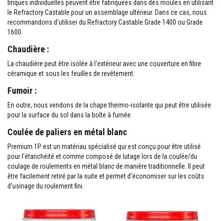
briques individuelles peuvent être fabriquées dans des moules en utilisant
M
a
le Refractory Castable pour un assemblage ultérieur. Dans ce cas, nous
s
recommandons d'utiliser du Refractory Castable Grade 1400 ou Grade
t
1600.
i
c
Chaudière :
s
r
La chaudière peut être isolée à l'extérieur avec une couverture en fibre
é
céramique et sous les feuilles de revêtement.
f
r
Fumoir :
a
c
En outre, nous vendons de la chape thermo-isolante qui peut être utilisée
t
a
pour la surface du sol dans la boîte à fumée.
i
r
Coulée de paliers en métal blanc
e
s
Premium 1P est un matériau spécialisé qui est conçu pour être utilisé
pour l'étanchéité et comme composé de lutage lors de la coulée/du
E
coulage de roulements en métal blanc de manière traditionnelle. Il peut
n
être facilement retiré par la suite et permet d'économiser sur les coûts
d
d'usinage du roulement fini.
u
i
t
e
t