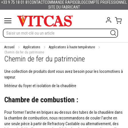
+33 9 75 18 01 81
CONTACT
COMMANDE RAPIDE
BLOG
COMPTE PROFESSIONNEL
Produits
Français
English (UK)
Deutschland
España
Italia
Portugal
Nederland
Sverige
Danmark
Norge
Suomi
Lietuva
Latvija
Eesti
Česko
Slovensko
Magyarország
România
България
Ελλάδα
Allez
SITE DU FABRICANT
Slovenija
Hrvatska
Polska
English (US)
au
M
contenu
Mon 
a
t
é
r
i
a
Accueil
Applications
Applications à haute température
u
Chemin de fer du patrimoine
Chemin de fer du patrimoine
x
r
é
Une collection de produits dont vous avez besoin pour les locomotives à
f
vapeur.
r
a
Intérieur du foyer et isolation de la chaudière
c
t
Chambre de combustion :
a
i
r
Pour former l'arche en briques au-dessus des tubes de la chaudière dans
e
la chambre de combustion, nous recommandons de couler l'arche en
s
une seule pièce à partir de Refractory Castable ou alternativement, des