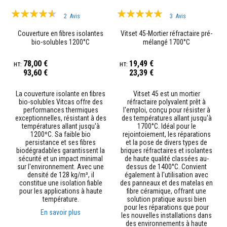
n
Évaluation:
Évaluation:
t
2
Avis
3
Avis
s
87%
97%
Couverture en fibres isolantes
Vitset 45-Mortier réfractaire pré-
M
bio-solubles 1200°C
mélangé 1700°C
a
s
78,00 €
19,49 €
t
93,60 €
23,39 €
i
c
s
La couverture isolante en fibres
Vitset 45 est un mortier
e
bio-solubles Vitcas offre des
réfractaire polyvalent prêt à
t
performances thermiques
l'emploi, conçu pour résister à
s
exceptionnelles, résistant à des
des températures allant jusqu'à
c
températures allant jusqu'à
1700°C. Idéal pour le
e
1200ºC. Sa faible bio
rejointoiement, les réparations
l
persistance et ses fibres
et la pose de divers types de
l
biodégradables garantissent la
briques réfractaires et isolantes
a
sécurité et un impact minimal
de haute qualité classées au-
n
sur l'environnement. Avec une
dessus de 1400°C. Convient
t
densité de 128 kg/m³, il
également à l'utilisation avec
s
constitue une isolation fiable
des panneaux et des matelas en
r
pour les applications à haute
fibre céramique, offrant une
é
température.
solution pratique aussi bien
s
pour les réparations que pour
i
En savoir plus
les nouvelles installations dans
s
des environnements à haute