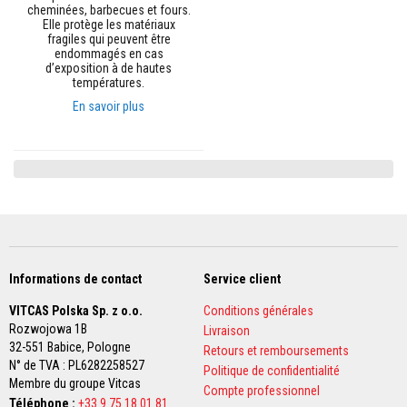
n
cheminées, barbecues et fours.
t
Elle protège les matériaux
s
fragiles qui peuvent être
à
endommagés en cas
l
d’exposition à de hautes
a
températures.
c
En savoir plus
h
a
l
e
u
r
R
é
f
r
a
Informations de contact
Service client
c
t
VITCAS Polska Sp. z o.o.
Conditions générales
a
Rozwojowa 1B
Livraison
i
32-551 Babice,
Pologne
r
Retours et remboursements
e
N° de TVA : PL6282258527
Politique de confidentialité
s
Membre du groupe Vitcas
Compte professionnel
a
Téléphone :
+33 9 75 18 01 81
u