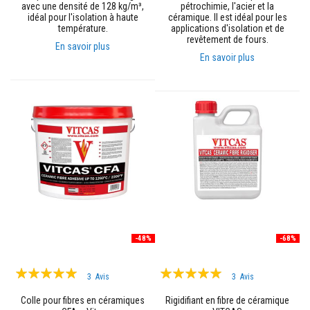
avec une densité de 128 kg/m³,
pétrochimie, l'acier et la
r
idéal pour l'isolation à haute
céramique. Il est idéal pour les
é
température.
applications d'isolation et de
f
revêtement de fours.
r
En savoir plus
a
En savoir plus
c
t
a
i
r
e
s
M
a
t
é
r
i
a
u
-48%
-68%
x
d
'
Évaluation:
Évaluation:
3
Avis
3
Avis
a
98%
100%
c
Colle pour fibres en céramiques
Rigidifiant en fibre de céramique
c