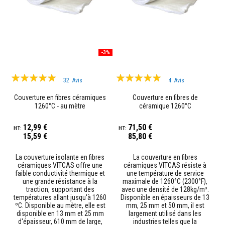
r
p
o
ê
l
e
-3%
s
e
t
Évaluation:
Évaluation:
c
32
Avis
4
Avis
h
99%
98%
e
Couverture en fibres céramiques
Couverture en fibres de
m
1260°C - au mètre
céramique 1260°C
i
n
é
12,99 €
71,50 €
e
15,59 €
85,80 €
s
La couverture isolante en fibres
La couverture en fibres
P
céramiques VITCAS offre une
céramiques VITCAS résiste à
e
faible conductivité thermique et
une température de service
i
une grande résistance à la
maximale de 1260°C (2300°F),
n
traction, supportant des
avec une densité de 128kg/m³.
t
températures allant jusqu'à 1260
Disponible en épaisseurs de 13
u
ºC. Disponible au mètre, elle est
mm, 25 mm et 50 mm, il est
r
disponible en 13 mm et 25 mm
largement utilisé dans les
e
d'épaisseur, 610 mm de large,
industries telles que la
s