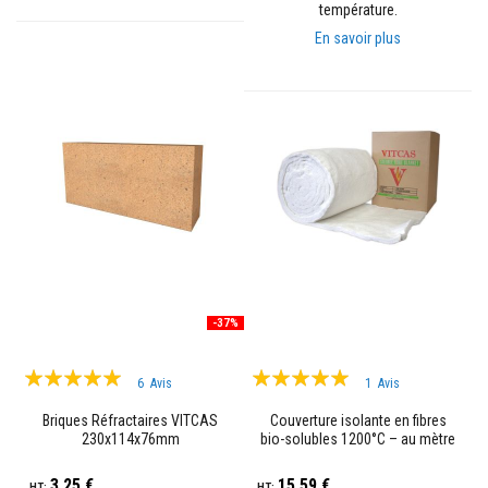
t
température.
a
n
En savoir plus
t
s
à
l
a
c
h
a
l
e
u
r
C
o
l
-37%
l
e
Évaluation:
Évaluation:
e
6
Avis
1
Avis
t
98%
100%
j
Briques Réfractaires VITCAS
Couverture isolante en fibres
o
230x114x76mm
bio-solubles 1200°C – au mètre
i
n
t
3,25 €
15,59 €