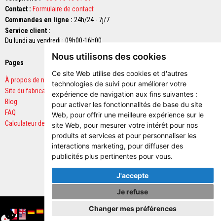
z
Contact :
Formulaire de contact
i
Commandes en ligne :
24h/24 - 7j/7
r
Service client :
c
o
Du lundi au vendredi : 09h00-16h00
n
Nous utilisons des cookies
Pages
Paiements sécurisés
R
e
Ce site Web utilise des cookies et d'autres
À propos de nous
v
technologies de suivi pour améliorer votre
ê
Site du fabricant
expérience de navigation aux fins suivantes :
t
Blog
e
pour activer les fonctionnalités de base du site
m
FAQ
Web
,
pour offrir une meilleure expérience sur le
e
Calculateur de quantités
site Web
,
pour mesurer votre intérêt pour nos
n
produits et services et pour personnaliser les
t
s
interactions marketing
,
pour diffuser des
r
publicités plus pertinentes pour vous
.
é
f
J'accepte
r
a
c
Je refuse
t
Copyright © 2026 Vitcas. Tous droits réservés.
a
Changer mes préférences
i
Français
English (UK)
Deutschland
España
Italia
Portugal
Nederland
Sverige
Danmark
Norge
Suomi
Lietuva
Latvija
Eesti
Česko
Slovensko
Magyarország
România
България
Ελλάδα
Slovenija
Hrvatska
AI