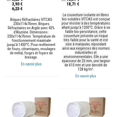
s
3,90 €
18,71 €
p
Prix
6,23 €
o
Spécial
u
La couverture isolante en fibres
r
bio-solubles VITCAS est conçue
Briques Réfractaires VITCAS
c
pour résister à des températures
230x114x76mm. Briques
a
allant jusqu’à 1200°C. Grâce à sa
Réfractaires en Argile avec 42%
r
faible bio-persistance, cette
d’Alumine. Dimensions :
r
couverture présente un risque
230x114x76mm. Température de
e
très faible pour la santé et est
fonctionnement maximale
l
sûre à manipuler, répondant
jusqu’à 1430°C. Pour revêtement
a
ainsi aux exigences des normes
de fours, céramiques, moulages
g
industrielles et
de métal, forges et foyers de
e
environnementales. Elle a une
brasage.
épaisseur de 25 mm, une largeur
En savoir plus
de 610 mm et une densité de
N
128 kg/m³.
e
t
En savoir plus
t
o
y
a
n
t
s
p
o
u