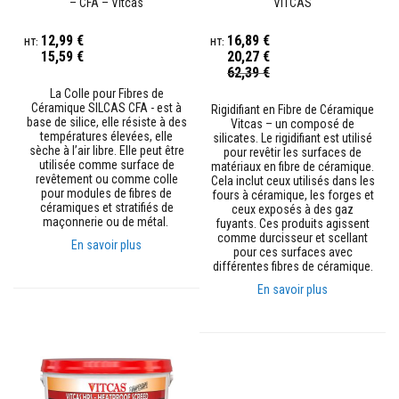
u
– CFA – Vitcas
VITCAS
m
u
12,99 €
16,89 €
l
15,59 €
20,27 €
a
Prix
62,39 €
t
Spécial
i
La Colle pour Fibres de
o
Céramique SILCAS CFA - est à
Rigidifiant en Fibre de Céramique
n
base de silice, elle résiste à des
Vitcas – un composé de
d
températures élevées, elle
silicates. Le rigidifiant est utilisé
e
sèche à l’air libre. Elle peut être
pour revêtir les surfaces de
c
utilisée comme surface de
matériaux en fibre de céramique.
h
revêtement ou comme colle
Cela inclut ceux utilisés dans les
a
pour modules de fibres de
fours à céramique, les forges et
l
céramiques et stratifiés de
ceux exposés à des gaz
e
maçonnerie ou de métal.
fuyants. Ces produits agissent
u
comme durcisseur et scellant
r
En savoir plus
pour ces surfaces avec
différentes fibres de céramique.
C
En savoir plus
o
n
t
r
e
c
o
e