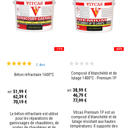
p
l
â
t
r
e
r
é
s
i
s
-11%
-40%
t
a
Évaluation:
n
2
Avis
t
100%
s
Composé d'étanchéité et de
Béton réfractaire 1600°C
à
lutage 1400°C - Premium 1P
l
a
38,99 €
c
51,99 €
h
46,79 €
62,39 €
a
Prix
77,99 €
Prix
70,19 €
Spécial
l
Spécial
e
Vitcas Premium 1P est un
u
Le béton réfractaire est utilisé
composé d'étanchéité et de
r
pour les réparations de
lutage résistant aux hautes
garnissages de chaudières, de
températures. Il supporte des
portes de chaudières et de
M