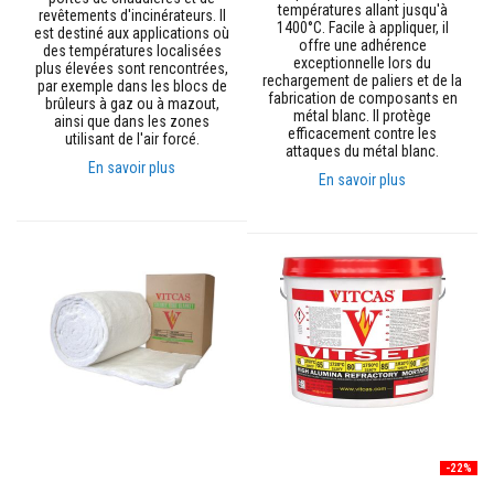
températures allant jusqu'à
revêtements d'incinérateurs. Il
o
1400°C. Facile à appliquer, il
est destiné aux applications où
r
offre une adhérence
des températures localisées
t
exceptionnelle lors du
plus élevées sont rencontrées,
i
rechargement de paliers et de la
par exemple dans les blocs de
e
fabrication de composants en
brûleurs à gaz ou à mazout,
r
métal blanc. Il protège
ainsi que dans les zones
s
efficacement contre les
utilisant de l'air forcé.
r
attaques du métal blanc.
é
En savoir plus
s
En savoir plus
i
s
t
a
n
t
s
a
u
f
e
u
e
t
c
i
-22%
m
e