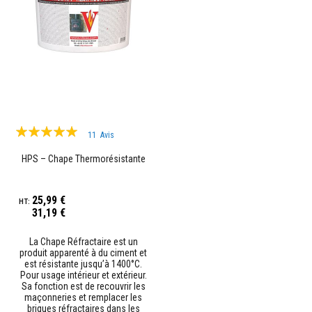
u
r
e
t
l
i
n
t
e
a
u
Évaluation:
x
11
Avis
99%
A
HPS – Chape Thermorésistante
d
h
é
s
25,99 €
i
31,19 €
f
s
r
La Chape Réfractaire est un
produit apparenté à du ciment et
é
s
est résistante jusqu’à 1400°C.
Pour usage intérieur et extérieur.
i
s
Sa fonction est de recouvrir les
t
maçonneries et remplacer les
a
briques réfractaires dans les