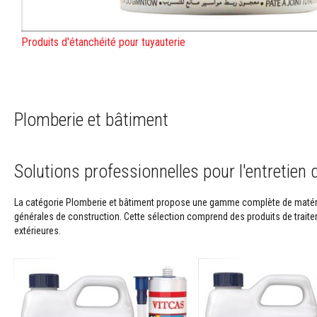
résistants
à
la
Produits d'étanchéité pour tuyauterie
chaleur
Colle
et
joints
pour
Plomberie et bâtiment
carrelage
Nettoyants
pour
Solutions professionnelles pour l'entretien
poêles
et
La catégorie Plomberie et bâtiment propose une gamme complète de matéria
cheminées
générales de construction. Cette sélection comprend des produits de traitem
Peintures
extérieures.
réfractaires
Matériaux
d'accumulation
de
chaleur