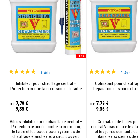
Contrecoeur
et
linteaux
Adhésifs
résistants
à
la
chaleur
-42%
Réfractaires
au
Évaluation:
Évaluation:
zircon
1
Avis
3
Avis
100%
100%
Revêtements
Inhibiteur pour chauffage central –
Colmatant pour chauffag
réfractaires
Protection contre la corrosion et le tartre
Réparation des micro-fuit
Matériaux
résistants
7,79 €
7,79 €
9,35 €
9,35 €
aux
acides
Vitcas Inhibiteur pour chauffage central –
Le Colmatant de fuites p
Bétons
Protection avancée contre la corrosion,
central Vitcas répare les fu
réfractaires
le tartre et les boues pour systèmes de
et les joints suintants d
chauffage étanches et à circuit ouvert.
dans les systèmes de 