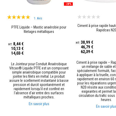
Briques
-28%
réfractaires
décoratives
Évaluation:
1
Avis
Briques
100%
Ciment à prise rapide haut
PTFE Liquide – Mastic anaérobie pour
réfractaires
Rapidcas N2
filetages métalliques
Textiles
haute
38,99 €
8,44 €
température
46,79 €
10,13 €
Prix
Cordons
62,39 €
Prix
14,03 €
Spécial
Spécial
thermiques
ignifugés
Ciment à prise rapide – Ra
Le Jointeur pour Conduit Anaérobique
un mélange de sable et
Vitcas® Liquide PTFE est un composant
Rubans
spécialement formulé, facil
simple anaérobique compatible pour
isolants
à appliquer à la truelle, co
jointer les filets en métal. Le produit
rapidement en environ 60 
tissés
assure le scellement instantané à basse
pour les réparations urge
haute
pression et durcit spontanément et
N20 résiste aux conditio
rapidement lorsqu'il est confiné en
température
exigeantes et permet l
l'absence d'air entre des surfaces
circulation du trafic sou
métalliques proches.
Vestes
heures.
d’isolation
En savoir plus
En savoir plu
thermique
Gaines