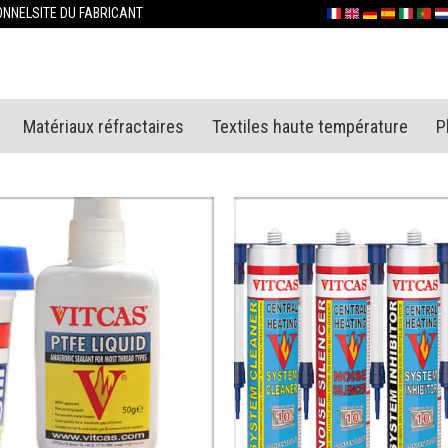
Allez
ONNEL
SITE DU FABRICANT
Français
English (UK)
Deutschland
España
Italia
Portu
Ne
au
contenu
Matériaux réfractaires
Textiles haute température
P