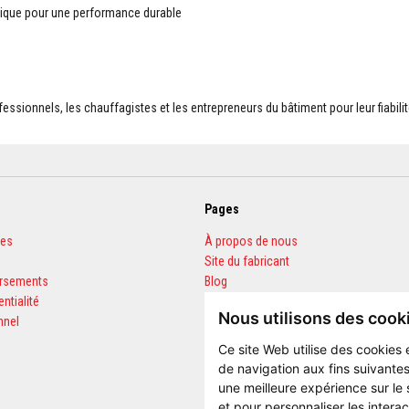
imique pour une performance durable
essionnels, les chauffagistes et les entrepreneurs du bâtiment pour leur fiabilit
Pages
les
À propos de nous
Site du fabricant
ursements
Blog
entialité
FAQ
Nous utilisons des cook
nnel
Calculateur de quantités
Ce site Web utilise des cookies 
de navigation aux fins suivantes
une meilleure expérience sur le
et pour personnaliser les intera