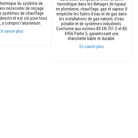
é thermique du système de
hermétique dans les filetages de tuyaux
ns nécessiter de rinçage.
en plomberie, chauffage, gaz et vapeur. Il
x systèmes de chauffage
empêche les fuites d'eau et de gaz dans
directs et est sûr pour tous
les installations de gaz naturel, d'eau
, y compris l'aluminium.
potable et de systèmes industriels.
Conforme aux normes BS EN 751-2 et BS
En savoir plus
6956 Partie 5, garantissant une
étanchéité fiable et durable.
anier
En savoir plus
Ajouter au panier