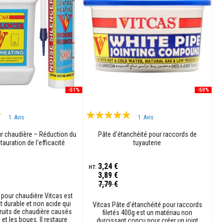
-51%
-50%
Évaluation:
1
Avis
1
Avis
100%
ur chaudière – Réduction du
Pâte d'étanchéité pour raccords de
stauration de l'efficacité
tuyauterie
thermique
3,24 €
3,89 €
Prix
7,79 €
Spécial
 pour chaudière Vitcas est
t durable et non acide qui
Vitcas Pâte d'étanchéité pour raccords
bruits de chaudière causés
filetés 400g est un matériau non
e et les boues. Il restaure
durcissant conçu pour créer un joint