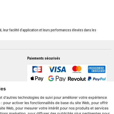
é, leur facilité d'application et leurs performances élevées dans les
Paiements sécurisés
ies
et d'autres technologies de suivi pour améliorer votre expérience
 :
pour activer les fonctionnalités de base du site Web
,
pour offrir
 site Web
,
pour mesurer votre intérêt pour nos produits et services
ctions marketing
,
pour diffuser des publicités plus pertinentes pour