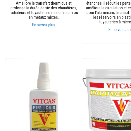
Plastiques
Améliore le transfert thermique et
étanches. Il réduit les pert
réfractaires
prolonge la durée de vie des chaudières,
améliore la circulation et 
radiateurs et tuyauteries en aluminium ou
pour l'aluminium, le chauff
modelables
en métaux mixtes.
les réservoirs en plast
tuyauteries à micro
Mastics
En savoir plus
et
En savoir plu
pâtes
Ajouter au panier
de
Ajouter au panier
réparation
résistants
à
la
chaleur
Briques
réfractaires
Briques
réfractaires
isolantes
Briques
réfractaires
de
remplacement