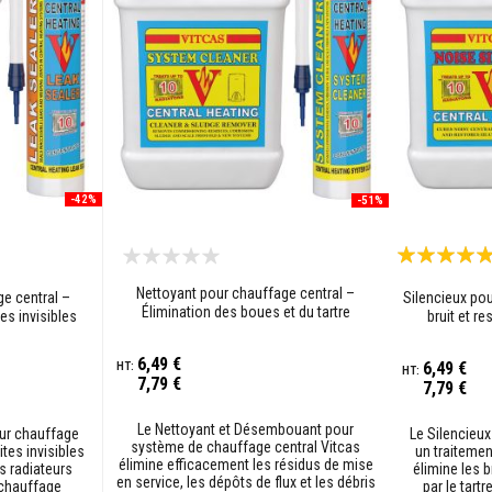
-42%
-51%
Évaluation:
100%
Nettoyant pour chauffage central –
e central –
Silencieux po
Élimination des boues et du tartre
es invisibles
bruit et re
6,49 €
6,49 €
7,79 €
7,79 €
Le Nettoyant et Désembouant pour
our chauffage
Le Silencieux
système de chauffage central Vitcas
ites invisibles
un traitemen
élimine efficacement les résidus de mise
es radiateurs
élimine les 
en service, les dépôts de flux et les débris
chauffage
par le tartr