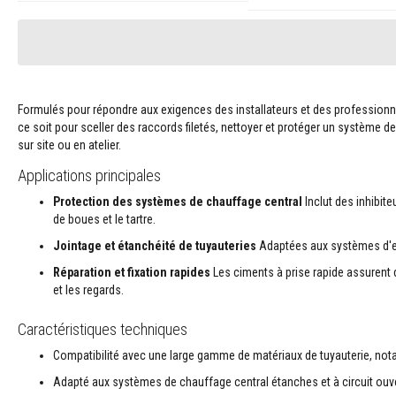
Ajouter au panier
Ajouter au panier
pour
câbles
et
tuyaux
Cordons
Formulés pour répondre aux exigences des installateurs et des professionnels
tressés
ce soit pour sceller des raccords filetés, nettoyer et protéger un système d
d’étanchéité
sur site ou en atelier.
Packs
Applications principales
de
cordons
Protection des systèmes de chauffage central
Inclut des inhibite
pour
de boues et le tartre.
poêles
Jointage et étanchéité de tuyauteries
Adaptées aux systèmes d'eau
et
rubans
Réparation et fixation rapides
Les ciments à prise rapide assurent d
isolants
et les regards.
Kits
de
Caractéristiques techniques
remplacement
Compatibilité avec une large gamme de matériaux de tuyauterie, notam
de
cordon
Adapté aux systèmes de chauffage central étanches et à circuit ouv