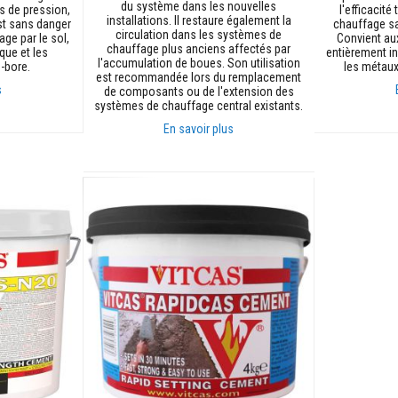
du système dans les nouvelles
es de pression,
l'efficacit
installations. Il restaure également la
est sans danger
chauffage sa
circulation dans les systèmes de
age par le sol,
Convient au
chauffage plus anciens affectés par
ique et les
entièrement in
l'accumulation de boues. Son utilisation
-bore.
les métaux
est recommandée lors du remplacement
s
de composants ou de l'extension des
systèmes de chauffage central existants.
En savoir plus
Ajouter au p
Ajouter au panier