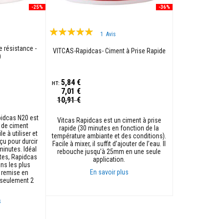
-25%
-36%
Évaluation:
1
Avis
100%
e résistance -
VITCAS-Rapidcas- Ciment à Prise Rapide
0
5,84 €
7,01 €
Prix
10,91 €
Spécial
pidcas N20 est
Vitcas Rapidcas est un ciment à prise
 de ciment
rapide (30 minutes en fonction de la
e à utiliser et
température ambiante et des conditions).
nçu pour durcir
Facile à mixer, il suffit d’ajouter de l’eau. Il
minutes. Idéal
rebouche jusqu’à 25mm en une seule
ntes, Rapidcas
application.
ns les plus
En savoir plus
a remise en
s seulement 2
Ajouter au panier
s