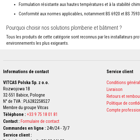
d’étanchéité
Formulation résistante aux hautes températures et à la stabilité ch
pour
poêles
Conformité aux normes applicables, notamment BS 6920 et BS 7593
Cordons
Pourquoi choisir nos solutions plomberie et bâtiment ?
de
calorifugeage
Tous les produits de cette catégorie sont reconnus par les installateurs prof
environnements les plus exigeants.
Tissus
haute
température
Fils
Informations de contact
Service client
à
coudre
VITCAS Polska Sp. z o.o.
Conditions généra
haute
Rozwojowa 1B
Livraison
température
32-551 Babice,
Pologne
Retours et rembo
Feutres
N° de TVA : PL6282258527
Politique de confid
aiguilletés
Membre du groupe Vitcas
Compte professio
isolants
Téléphone :
+33 9 75 18 01 81
Contact :
Formulaire de contact
Bande
Commandes en ligne :
24h/24 - 7j/7
scellante
céramique
Service client :