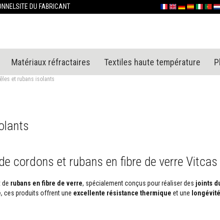
Allez
ONNEL
SITE DU FABRICANT
Français
English (UK)
Deutschland
España
Italia
Portu
Ne
au
contenu
Matériaux réfractaires
Textiles haute température
P
les et rubans isolants
olants
e cordons et rubans en fibre de verre Vitcas
t de
rubans en fibre de verre
, spécialement conçus pour réaliser des
joints d
e
, ces produits offrent une
excellente résistance thermique
et une
longévit