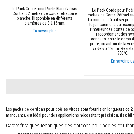
Contrecoeur
Le Pack Corde pour Poêle Blanc Vitcas.
et
Le Pack Corde pour Poêl
Contient 2 mètres de corde réfractaire
mètres de Corde Réfractaire
linteaux
blanche. Disponible en différents
La corde est à utiliser pour 
diamètres de 3 à 15mm.
le jointoiement, par exemp
Adhésifs
l’intérieur des portes de p
En savoir plus
résistants
raccordement des sy
à
conduits, entre le corps d
la
porte, ou autour de la vitr
Ajouter au panier
va de 6 à 12mm. Résista
chaleur
550°C.
Réfractaires
En savoir plu
au
zircon
Ajouter au panier
Revêtements
réfractaires
Matériaux
résistants
aux
Les
packs de cordons pour poêles
Vitcas sont fournis en longueurs de
2
acides
manquants, est idéal pour des applications nécessitant
précision
,
flexibili
Bétons
Caractéristiques techniques des cordons pour poêles et ruban
réfractaires