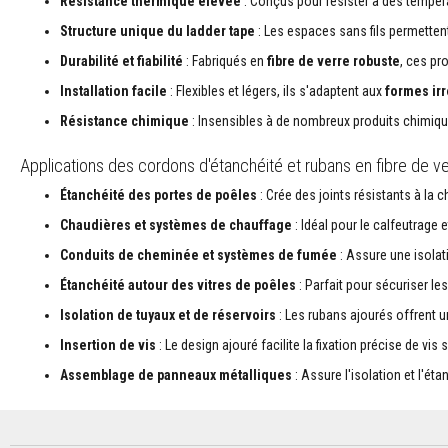
Résistance thermique élevée
: Conçus pour résister à des tempér
Plastiques
réfractaires
Structure unique du ladder tape
: Les espaces sans fils permette
modelables
Durabilité et fiabilité
: Fabriqués en
fibre de verre robuste
, ces pr
Mastics
Installation facile
: Flexibles et légers, ils s'adaptent aux
formes ir
et
pâtes
Résistance chimique
: Insensibles à de nombreux produits chimiqu
de
réparation
Applications des cordons d'étanchéité et rubans en fibre de ve
résistants
Étanchéité des portes de poêles
: Crée des joints résistants à la 
à
la
Chaudières et systèmes de chauffage
: Idéal pour le calfeutrage
chaleur
Conduits de cheminée et systèmes de fumée
: Assure une isolati
Briques
Étanchéité autour des vitres de poêles
: Parfait pour sécuriser le
réfractaires
Briques
Isolation de tuyaux et de réservoirs
: Les rubans ajourés offrent u
réfractaires
Insertion de vis
: Le design ajouré facilite la fixation précise de vis 
isolantes
Assemblage de panneaux métalliques
: Assure l'isolation et l'é
Briques
réfractaires
de
remplacement