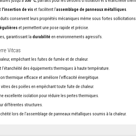
atures jusqu'à
550 °C
, parfaits pour les besoins d'isolation et d'étanchéité ther
nt
l'insertion de vis
et facilitent l'
assemblage de panneaux métalliques
.
oduits conservent leurs propriétés mécaniques même sous fortes sollicitations
régulières
et permettent une pose rapide et précise.
es, garantissant la
durabilité
en environnements agressifs.
rre Vitcas
chaleur, empêchant les fuites de fumée et de chaleur.
 et l'étanchéité des équipements thermiques à haute température.
on thermique efficace et améliore l'efficacité énergétique.
s vitres des poêles en empêchant toute fuite de chaleur.
ne excellente isolation pour réduire les pertes thermiques.
sur différentes structures.
tanchéité lors de l'assemblage de panneaux métalliques soumis à la chaleur.