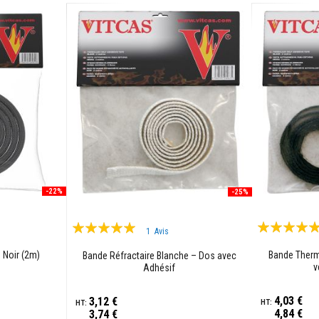
-22%
-25%
Évaluation:
Évaluation:
1
Avis
100%
100%
 Noir (2m)
Bande Therm
Bande Réfractaire Blanche – Dos avec
v
Adhésif
4,03 €
3,12 €
4,84 €
3,74 €