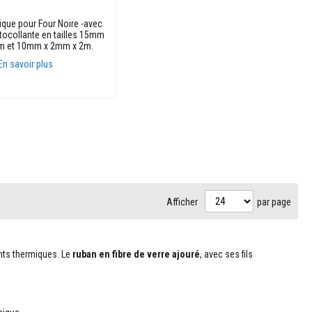
que pour Four Noire -avec
tocollante en tailles 15mm
m et 10mm x 2mm x 2m.
En savoir plus
anier
Afficher
par page
ints thermiques. Le
ruban en fibre de verre ajouré
, avec ses fils