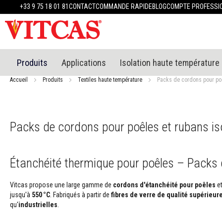
Produits
+33 9 75 18 01 81
CONTACT
COMMANDE RAPIDE
BLOG
COMPTE PROFESSI
Matériaux
réfractaires
Mastics
réfractaires
Enduit
Produits
Applications
Isolation haute température
et
plâtre
Accueil
Produits
Textiles haute température
Packs de cordons pour poê
résistants
à
la
chaleur
Packs de cordons pour poêles et rubans is
Mortiers
résistants
au
Étanchéité thermique pour poêles – Packs d
feu
et
ciments
Vitcas propose une large gamme de
cordons d'étanchéité pour poêles
e
jusqu'à
550 °C
. Fabriqués à partir de
fibres de verre de qualité supérieur
Mastics
qu'
industrielles
.
et
scellants