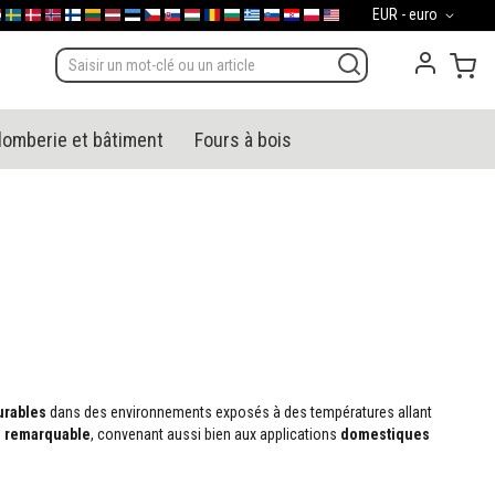
Devise
EUR - euro
gal
derland
Sverige
Danmark
Norge
Suomi
Lietuva
Latvija
Eesti
Česko
Slovensko
Magyarország
România
България
Ελλάδα
Slovenija
Hrvatska
Polska
English (US)
Mon
lomberie et bâtiment
Fours à bois
urables
dans des environnements exposés à des températures allant
é remarquable
, convenant aussi bien aux applications
domestiques