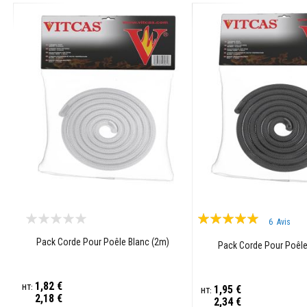
résistants
à
la
chaleur
Colle
et
joints
pour
carrelage
Nettoyants
pour
poêles
et
cheminées
Évaluation:
Peintures
6
Avis
100%
réfractaires
Pack Corde Pour Poêle Blanc (2m)
Pack Corde Pour Poêle
Matériaux
d'accumulation
de
1,82 €
1,95 €
chaleur
2,18 €
2,34 €