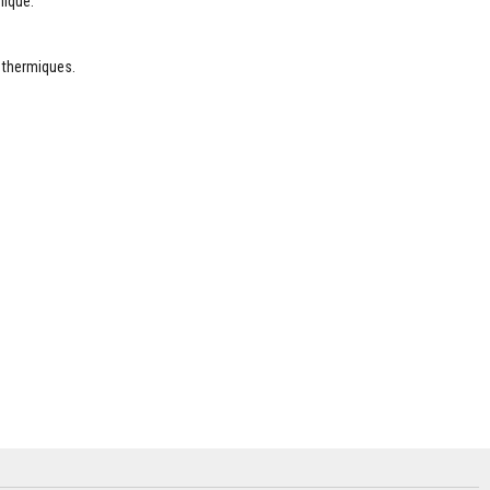
mique.
 thermiques.