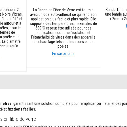
e contient 2
Bande Thermi
La Bande en Fibre de Verre est fournie
 Noire Vitcas.
une bande au
avec un dos auto-adhésif ce qui rend son
l’étanchéité et
x 2mm x 2
application plus facile et plus rapide. Elle
le autour et à
supporte des températures maximales de
oêles, pour le
600°C et peut être utilisée pour des
stèmes de
applications comme l’isolation et
u poêle et la
l’étanchéité de vitres dans des appareils
Ajouter au p
e. Le diamètre
de chauffage tels que les fours et les
nce jusqu’à
poêles.
En savoir plus
s
Ajouter au panier
 mètres
, garantissant une solution complète pour remplacer ou installer des jo
té
et
fixations faciles
.
s en fibre de verre