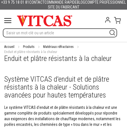
+33 9 75 18 01 81
CONTACT
COMMANDE RAPIDE
BLOG
COMPTE PROFESSIONNEL
Produits
Français
English (UK)
Deutschland
España
Italia
Portugal
Nederland
Sverige
Danmark
Norge
Suomi
Lietuva
Latvija
Eesti
Česko
Slovensko
Magyarország
România
България
Ελλάδα
Allez
SITE DU FABRICANT
Slovenija
Hrvatska
Polska
English (US)
au
M
contenu
Mon 
a
t
é
r
i
a
Accueil
Produits
Matériaux réfractaires
u
Enduit et plâtre résistants à la chaleur
Enduit et plâtre résistants à la chaleur
x
r
é
f
Système VITCAS d'enduit et de plâtre
r
a
résistants à la chaleur - Solutions
c
t
avancées pour hautes températures
a
i
Le système VITCAS d'enduit et de plâtre résistants à la chaleur est une
r
gamme complète de produits spécialement développés pour répondre
e
s
aux exigences des installations de chauffage modernes, notamment les
poêles encastrés, les cheminées de type « trou dans le mur » et les