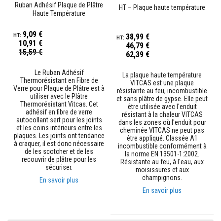
t
Ruban Adhésif Plaque de Plâtre
HT – Plaque haute température
a
Haute Température
n
t
s
9,09 €
38,99 €
à
10,91 €
46,79 €
l
Prix
15,59 €
Prix
62,39 €
a
Spécial
Spécial
c
h
Le Ruban Adhésif
La plaque haute température
a
Thermorésistant en Fibre de
VITCAS est une plaque
Verre pour Plaque de Plâtre est à
l
résistante au feu, incombustible
e
utiliser avec le Plâtre
et sans plâtre de gypse. Elle peut
u
Thermorésistant Vitcas. Cet
être utilisée avec l'enduit
r
adhésif en fibre de verre
résistant à la chaleur VITCAS
autocollant sert pour les joints
dans les zones où l'enduit pour
et les coins intérieurs entre les
C
cheminée VITCAS ne peut pas
plaques. Les joints ont tendance
o
être appliqué. Classée A1
à craquer, il est donc nécessaire
l
incombustible conformément à
de les scotcher et de les
l
la norme EN 13501-1:2002.
recouvrir de plâtre pour les
e
Résistante au feu, à l'eau, aux
sécuriser.
e
moisissures et aux
t
champignons.
En savoir plus
j
En savoir plus
o
i
n
t