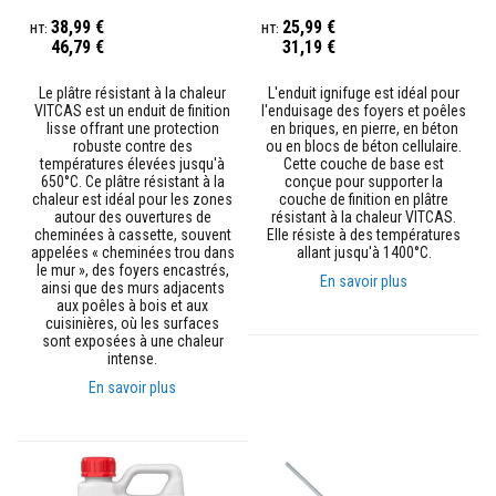
p
38,99 €
25,99 €
l
46,79 €
31,19 €
â
t
r
Le plâtre résistant à la chaleur
L'enduit ignifuge est idéal pour
e
VITCAS est un enduit de finition
l'enduisage des foyers et poêles
r
lisse offrant une protection
en briques, en pierre, en béton
é
robuste contre des
ou en blocs de béton cellulaire.
s
températures élevées jusqu'à
Cette couche de base est
i
650°C. Ce plâtre résistant à la
conçue pour supporter la
s
chaleur est idéal pour les zones
couche de finition en plâtre
t
autour des ouvertures de
résistant à la chaleur VITCAS.
a
cheminées à cassette, souvent
Elle résiste à des températures
n
appelées « cheminées trou dans
allant jusqu'à 1400°C.
t
le mur », des foyers encastrés,
s
En savoir plus
ainsi que des murs adjacents
à
aux poêles à bois et aux
l
cuisinières, où les surfaces
a
sont exposées à une chaleur
c
intense.
h
a
En savoir plus
l
e
u
r
M