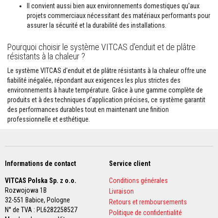
Il convient aussi bien aux environnements domestiques qu'aux
r
é
projets commerciaux nécessitant des matériaux performants pour
f
assurer la sécurité et la durabilité des installations.
r
a
Pourquoi choisir le système VITCAS d'enduit et de plâtre
c
t
résistants à la chaleur ?
a
i
Le système VITCAS d'enduit et de plâtre résistants à la chaleur offre une
r
fiabilité inégalée, répondant aux exigences les plus strictes des
e
environnements à haute température. Grâce à une gamme complète de
s
produits et à des techniques d'application précises, ce système garantit
des performances durables tout en maintenant une finition
M
a
professionnelle et esthétique.
t
é
r
i
a
Informations de contact
Service client
u
x
VITCAS Polska Sp. z o.o.
d
Conditions générales
'
Rozwojowa 1B
Livraison
a
32-551 Babice,
Pologne
Retours et remboursements
c
N° de TVA : PL6282258527
c
Politique de confidentialité