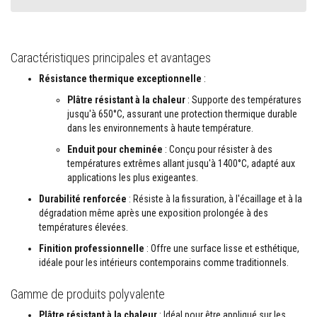
s
p
o
u
r
Caractéristiques principales et avantages
c
a
Résistance thermique exceptionnelle
:
r
r
Plâtre résistant à la chaleur
: Supporte des températures
e
jusqu'à 650°C, assurant une protection thermique durable
l
dans les environnements à haute température.
a
g
Enduit pour cheminée
: Conçu pour résister à des
e
températures extrêmes allant jusqu'à 1400°C, adapté aux
N
applications les plus exigeantes.
e
Durabilité renforcée
: Résiste à la fissuration, à l'écaillage et à la
t
t
dégradation même après une exposition prolongée à des
o
températures élevées.
y
a
Finition professionnelle
: Offre une surface lisse et esthétique,
n
idéale pour les intérieurs contemporains comme traditionnels.
t
s
p
Gamme de produits polyvalente
o
u
Plâtre résistant à la chaleur
: Idéal pour être appliqué sur les