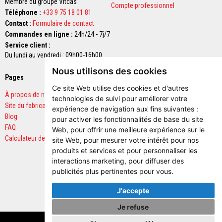
Membre du groupe Vitcas
u
Compte professionnel
m
Téléphone :
+33 9 75 18 01 81
u
Contact :
Formulaire de contact
l
a
Commandes en ligne :
24h/24 - 7j/7
t
Service client :
i
Du lundi au vendredi : 09h00-16h00
o
n
Nous utilisons des cookies
d
Pages
Paiements sécurisés
e
Ce site Web utilise des cookies et d'autres
c
À propos de nous
h
technologies de suivi pour améliorer votre
a
Site du fabricant
expérience de navigation aux fins suivantes :
l
Blog
pour activer les fonctionnalités de base du site
e
FAQ
u
Web
,
pour offrir une meilleure expérience sur le
r
Calculateur de quantités
site Web
,
pour mesurer votre intérêt pour nos
produits et services et pour personnaliser les
C
interactions marketing
,
pour diffuser des
o
n
publicités plus pertinentes pour vous
.
t
r
J'accepte
e
c
Je refuse
o
e
Copyright © 2026 Vitcas. Tous droits réservés.