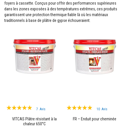
M
foyers à cassette. Conçus pour offrir des performances supérieures
a
dans les zones exposées à des températures extrêmes, ces produits
s
garantissent une protection thermique fiable là où les matériaux
t
traditionnels à base de plâtre de gypse échoueraient.
i
c
s
r
é
f
r
a
c
t
a
i
r
e
s
E
n
d
Évaluation:
Évaluation:
u
7
Avis
10
Avis
99%
i
96%
t
VITCAS Plâtre résistant à la
FR – Enduit pour cheminée
e
chaleur 650°C
t