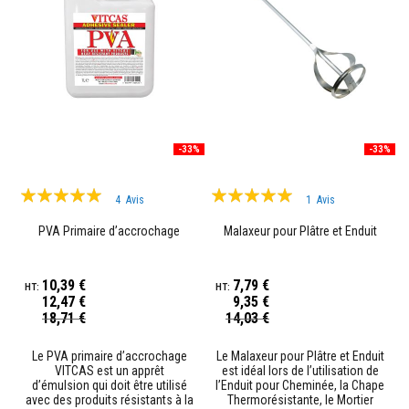
o
r
t
i
e
r
s
r
é
s
-33%
-33%
i
s
Évaluation:
t
Évaluation:
4
Avis
1
Avis
a
95%
100%
n
PVA Primaire d’accrochage
Malaxeur pour Plâtre et Enduit
t
s
a
u
10,39 €
7,79 €
f
12,47 €
9,35 €
e
Prix
Prix
18,71 €
14,03 €
u
Spécial
Spécial
e
t
Le PVA primaire d’accrochage
Le Malaxeur pour Plâtre et Enduit
c
VITCAS est un apprêt
est idéal lors de l’utilisation de
i
d’émulsion qui doit être utilisé
l’Enduit pour Cheminée, la Chape
m
avec des produits résistants à la
Thermorésistante, le Mortier
e