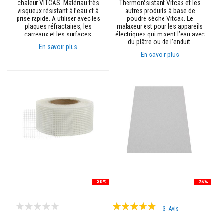
chaleur VITCAS. Matériau très
Thermorésistant Vitcas et les
n
visqueux résistant à l’eau et à
autres produits à base de
t
prise rapide. A utiliser avec les
poudre sèche Vitcas. Le
s
plaques réfractaires, les
malaxeur est pour les appareils
carreaux et les surfaces.
électriques qui mixent l’eau avec
M
du plâtre ou de l’enduit.
En savoir plus
a
En savoir plus
s
t
i
c
s
e
t
s
c
e
l
l
a
n
t
s
r
-30%
-25%
é
s
Évaluation:
i
3
Avis
s
93%