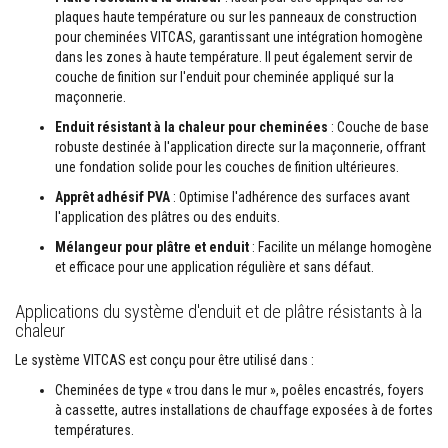
r
plaques haute température ou sur les panneaux de construction
p
pour cheminées VITCAS, garantissant une intégration homogène
o
dans les zones à haute température. Il peut également servir de
ê
l
couche de finition sur l'enduit pour cheminée appliqué sur la
e
maçonnerie.
s
e
Enduit résistant à la chaleur pour cheminées
: Couche de base
t
robuste destinée à l'application directe sur la maçonnerie, offrant
c
une fondation solide pour les couches de finition ultérieures.
h
e
Apprêt adhésif PVA
: Optimise l'adhérence des surfaces avant
m
l'application des plâtres ou des enduits.
i
n
Mélangeur pour plâtre et enduit
: Facilite un mélange homogène
é
e
et efficace pour une application régulière et sans défaut.
s
Applications du système d'enduit et de plâtre résistants à la
P
chaleur
e
i
Le système VITCAS est conçu pour être utilisé dans :
n
t
Cheminées de type « trou dans le mur », poêles encastrés, foyers
u
à cassette, autres installations de chauffage exposées à de fortes
r
températures.
e
s