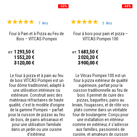
n
-50%
-48%
t
s
Évaluation:
Évaluation:
7
Avis
5
Avis
M
95%
99%
a
Four à Pain et à Pizza au Feu de
Four à bois pour pain et pizza –
s
Bois – VITCAS Pompeii
VITCAS Pompeii 100
t
i
c
1 293,50 €
1 683,50 €
s
1 552,20 €
2 020,20 €
e
Prix
Prix
3 120,00 €
3 900,00 €
t
Spécial
Spécial
s
c
Le four à pizza et à pain au feu
Le Vitcas Pompeii 100 est un
e
de bois VITCAS Pompeii est un
four à pizza extérieur de qualité
l
four dôme traditionnel, adapté à
supérieure, parfait pour la
l
une utilisation intérieure ou
cuisson traditionnelle au feu de
a
extérieure. Construit avec des
bois. Il permet de cuire des
n
matériaux réfractaires de haute
pizzas, baguettes, pains au
t
qualité, c’est le modèle d’origine
levain, fougasses, et de rôtir vos
s
de la gamme Pompeii – parfait
plats comme dans un véritable
r
pour la cuisson de pizzas au feu
four de boulangerie. Conçu pour
é
de bois, de pains artisanaux et
une installation en intérieur
s
pour une utilisation familiale
comme en extérieur, il s'adresse
i
dans un jardin ou une cuisine
aux familles, passionnés de
s
d’extérieur.
cuisine, et amateurs de cuisson