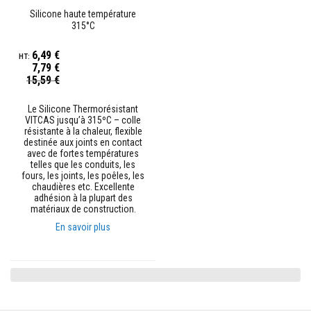
100%
n
Silicone haute température
t
315°C
s
à
l
6,49 €
a
7,79 €
c
Prix
15,59 €
h
Spécial
a
l
Le Silicone Thermorésistant
e
VITCAS jusqu’à 315ºC – colle
u
résistante à la chaleur, flexible
r
destinée aux joints en contact
avec de fortes températures
telles que les conduits, les
R
fours, les joints, les poêles, les
é
chaudières etc. Excellente
f
adhésion à la plupart des
r
matériaux de construction.
a
c
En savoir plus
t
a
i
r
e
s
a
u