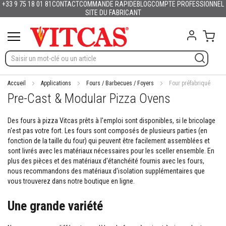
+33 9 75 18 01 81
CONTACT
COMMANDE RAPIDE
BLOG
COMPTE PROFESSIONNEL
Produits
Français
English (UK)
Deutschland
España
Italia
Portugal
Nederland
Sverige
Danmark
Norge
Suomi
Lietuva
Latvija
Eesti
Česko
Slovensko
Magyarország
România
България
Ελλάδα
Allez
SITE DU FABRICANT
Slovenija
Hrvatska
Polska
English (US)
au
M
contenu
Mon 
a
t
é
r
i
a
Accueil
Applications
Fours / Barbecues / Foyers
Four préfabriqué
u
Pre-Cast & Modular Pizza Ovens
x
r
é
Des fours à pizza Vitcas prêts à l'emploi sont disponibles, si le bricolage
f
n'est pas votre fort. Les fours sont composés de plusieurs parties (en
r
fonction de la taille du four) qui peuvent être facilement assemblées et
a
sont livrés avec les matériaux nécessaires pour les sceller ensemble. En
c
plus des pièces et des matériaux d'étanchéité fournis avec les fours,
t
nous recommandons des matériaux d'isolation supplémentaires que
a
vous trouverez dans notre boutique en ligne.
i
r
e
Une grande variété
s