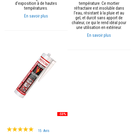
u
d’exposition à de hautes
température. Ce mortier
r
températures.
réfractaire est insoluble dans
e
l’eau, résistant à la pluie et au
En savoir plus
t
gel, et durcit sans apport de
l
chaleur, ce qui le rend idéal pour
i
une utilisation en extérieur.
n
En savoir plus
t
e
a
u
x
A
d
h
é
s
i
f
s
r
é
s
-50%
i
s
Évaluation:
t
15
Avis
a