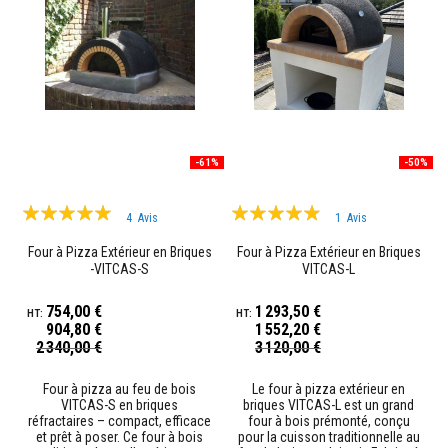
p
l
â
t
r
e
r
é
s
i
-61%
-50%
s
t
a
Évaluation:
Évaluation:
n
4
Avis
1
Avis
98%
93%
t
s
Four à Pizza Extérieur en Briques
Four à Pizza Extérieur en Briques
à
-VITCAS-S
VITCAS-L
l
a
754,00 €
1 293,50 €
c
904,80 €
1 552,20 €
h
Prix
Prix
2 340,00 €
3 120,00 €
a
Spécial
Spécial
l
e
Four à pizza au feu de bois
Le four à pizza extérieur en
u
VITCAS-S en briques
briques VITCAS-L est un grand
r
réfractaires – compact, efficace
four à bois prémonté, conçu
et prêt à poser. Ce four à bois
pour la cuisson traditionnelle au
M