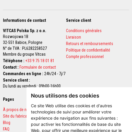
z
i
r
c
Informations de contact
Service client
o
n
VITCAS Polska Sp. z o.o.
Conditions générales
Rozwojowa 1B
Livraison
R
32-551 Babice,
Pologne
e
Retours et remboursements
v
N° de TVA : PL6282258527
Politique de confidentialité
ê
Membre du groupe Vitcas
Compte professionnel
t
Téléphone :
+33 9 75 18 01 81
e
m
Contact :
Formulaire de contact
e
Commandes en ligne :
24h/24 - 7j/7
n
Service client :
t
s
Du lundi au vendredi : 09h00-16h00
r
Nous utilisons des cookies
é
Pages
Paiements sécurisés
f
r
Ce site Web utilise des cookies et d'autres
a
À propos de nous
technologies de suivi pour améliorer votre
c
Site du fabricant
expérience de navigation aux fins suivantes :
t
Blog
a
pour activer les fonctionnalités de base du site
i
FAQ
Web
,
pour offrir une meilleure expérience sur le