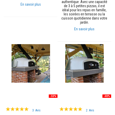
t
authentique. Avec une capacité
En savoir plus
a
de 3 à 5 petites pizzas, il est
n
idéal pour les repas en famille,
t
les soirées en terrasse ou la
s
cuisson quotidienne dans votre
à
jardin.
l
En savoir plus
a
c
h
a
l
e
u
r
C
o
l
l
e
e
t
j
-50%
-48%
o
i
Évaluation:
Évaluation:
n
3
Avis
2
Avis
t
98%
97%