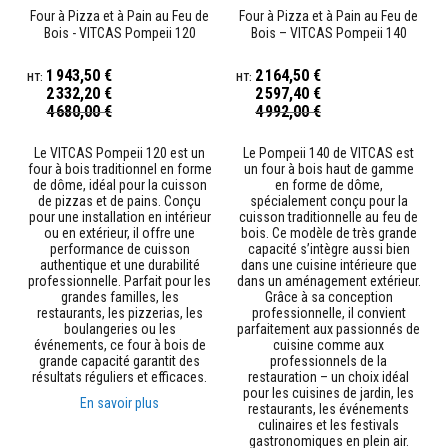
s
Four à Pizza et à Pain au Feu de
Four à Pizza et à Pain au Feu de
p
Bois - VITCAS Pompeii 120
Bois – VITCAS Pompeii 140
o
u
r
1 943,50 €
2 164,50 €
c
2 332,20 €
2 597,40 €
a
Prix
Prix
4 680,00 €
4 992,00 €
r
Spécial
Spécial
r
e
Le VITCAS Pompeii 120 est un
Le Pompeii 140 de VITCAS est
l
four à bois traditionnel en forme
un four à bois haut de gamme
a
de dôme, idéal pour la cuisson
en forme de dôme,
g
de pizzas et de pains. Conçu
spécialement conçu pour la
e
pour une installation en intérieur
cuisson traditionnelle au feu de
ou en extérieur, il offre une
bois. Ce modèle de très grande
performance de cuisson
capacité s’intègre aussi bien
N
authentique et une durabilité
dans une cuisine intérieure que
e
professionnelle. Parfait pour les
dans un aménagement extérieur.
t
grandes familles, les
Grâce à sa conception
t
restaurants, les pizzerias, les
professionnelle, il convient
o
boulangeries ou les
parfaitement aux passionnés de
y
événements, ce four à bois de
cuisine comme aux
a
grande capacité garantit des
professionnels de la
n
résultats réguliers et efficaces.
restauration – un choix idéal
t
pour les cuisines de jardin, les
s
En savoir plus
restaurants, les événements
p
culinaires et les festivals
o
gastronomiques en plein air.
u