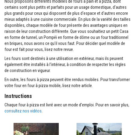
Nous proposons différents modèles de fours à pain et à pizza, dont
M
a
certains sont plus petits et parfaits pour un usage domestique, d'autres
s
plus grands pour ceux qui disposent de plus d'espace et d'autres encore
t
mieux adaptés à une cuisine commerciale. En plus de la variété des tailles
i
disponibles, chaque modèle de four présente des avantages uniques en
c
s
raison de leur construction différente. Que vous souhaitiez un petit Casa
r
en forme de tunnel, un Pompéi en forme de dôme ou un four traditionnel
é
en briques, nous avons ce qu'il vous faut. Pour décider quel modèle de
f
four est fait pour vous, lisez notre revue.
r
a
Les fours sont destinés à une utilisation en extérieur, mais ils peuvent
c
également être installés à l'intérieur, à condition de respecter les règles
t
a
de construction en vigueur.
i
r
En outre, les fours à pizza peuvent être rendus mobiles. Pour transformer
e
votre four en four à pizza mobile, lisez notre article.
s
Instructions
E
n
Chaque four à pizza est livré avec un mode d'emploi. Pour en savoir plus,
d
consultez nos vidéos
.
u
i
t
e
t