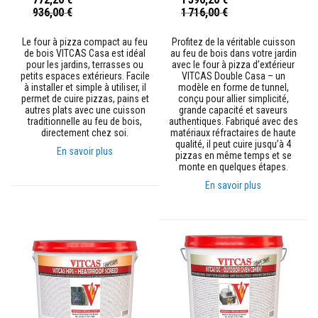
Prix
Prix
r
936,00 €
1 716,00 €
Spécial
Spécial
é
f
Le four à pizza compact au feu
Profitez de la véritable cuisson
r
de bois VITCAS Casa est idéal
au feu de bois dans votre jardin
a
pour les jardins, terrasses ou
avec le four à pizza d’extérieur
c
petits espaces extérieurs. Facile
VITCAS Double Casa – un
t
à installer et simple à utiliser, il
modèle en forme de tunnel,
a
permet de cuire pizzas, pains et
conçu pour allier simplicité,
i
autres plats avec une cuisson
grande capacité et saveurs
r
traditionnelle au feu de bois,
authentiques. Fabriqué avec des
e
directement chez soi.
matériaux réfractaires de haute
s
qualité, il peut cuire jusqu’à 4
En savoir plus
pizzas en même temps et se
M
monte en quelques étapes.
a
t
En savoir plus
é
r
i
a
u
x
d
'
a
c
c