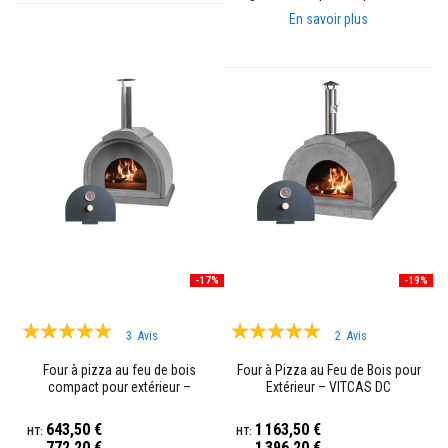
r
En savoir plus
p
o
ê
l
e
s
e
t
c
h
e
m
i
n
é
e
-17%
-19%
s
P
Évaluation:
Évaluation:
e
3
Avis
2
Avis
i
100%
97%
n
Four à pizza au feu de bois
Four à Pizza au Feu de Bois pour
t
compact pour extérieur –
Extérieur – VITCAS DC
u
VITCAS Casa
r
643,50 €
1 163,50 €
e
772,20 €
1 396,20 €
s