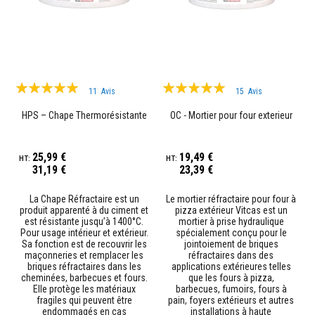
u
m
u
l
a
t
i
o
Évaluation:
Évaluation:
n
11
Avis
15
Avis
99%
98%
d
e
HPS – Chape Thermorésistante
OC - Mortier pour four exterieur
c
h
a
25,99 €
19,49 €
l
31,19 €
23,39 €
e
u
r
La Chape Réfractaire est un
Le mortier réfractaire pour four à
produit apparenté à du ciment et
pizza extérieur Vitcas est un
C
est résistante jusqu’à 1400°C.
mortier à prise hydraulique
o
Pour usage intérieur et extérieur.
spécialement conçu pour le
n
Sa fonction est de recouvrir les
jointoiement de briques
t
maçonneries et remplacer les
réfractaires dans des
r
briques réfractaires dans les
applications extérieures telles
e
cheminées, barbecues et fours.
que les fours à pizza,
c
Elle protège les matériaux
barbecues, fumoirs, fours à
o
fragiles qui peuvent être
pain, foyers extérieurs et autres
e
endommagés en cas
installations à haute