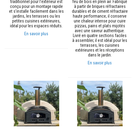
traditionnel pour l’extérieur est
feu de bois en plein air. Fabriqué
o
conçu pour un montage rapide
à partir de briques réfractaires
r
et s’installe facilement dans les
durables et de ciment réfractaire
t
jardins, les terrasses ou les
haute performance, il conserve
i
petites cuisines extérieures,
une chaleur intense pour cuire
e
idéal pour les espaces réduits.
pizzas, pains et plats mijotés
r
avec une saveur authentique.
s
En savoir plus
Livré en quatre sections faciles
r
à assembler, il est idéal pour les
é
terrasses, les cuisines
s
extérieures et les réceptions
i
dans le jardin.
s
t
En savoir plus
a
n
t
s
a
u
f
e
u
e
t
c
i
m
e