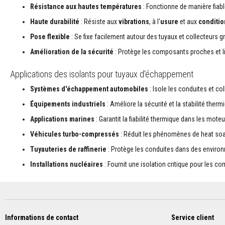
Plastiques
Résistance aux hautes températures
: Fonctionne de manière fia
réfractaires
Haute durabilité
: Résiste aux
vibrations
, à l'
usure
et aux
conditi
modelables
Pose flexible
: Se fixe facilement autour des tuyaux et collecteurs 
Mastics
et
Amélioration de la sécurité
: Protège les composants proches et li
pâtes
de
Applications des isolants pour tuyaux d'échappement
réparation
résistants
Systèmes d'échappement automobiles
: Isole les conduites et co
à
Équipements industriels
: Améliore la sécurité et la stabilité the
la
chaleur
Applications marines
: Garantit la fiabilité thermique dans les mo
Briques
Véhicules turbo-compressés
: Réduit les phénomènes de heat soak
réfractaires
Tuyauteries de raffinerie
: Protège les conduites dans des environ
Briques
réfractaires
Installations nucléaires
: Fournit une isolation critique pour les c
isolantes
Briques
réfractaires
de
Informations de contact
Service client
remplacement