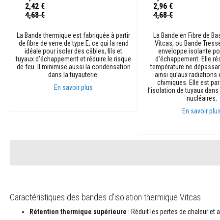
2,42 €
2,96 €
Contrecoeur
Prix
Prix
4,68 €
4,68 €
et
Spécial
Spécial
linteaux
La Bande thermique est fabriquée à partir
La Bande en Fibre de Bas
Adhésifs
de fibre de verre de type E, ce qui la rend
Vitcas, ou Bande Tress
résistants
idéale pour isoler des câbles, fils et
enveloppe isolante po
tuyaux d’échappement et réduire le risque
d’échappement. Elle ré
à
de feu. Il minimise aussi la condensation
température ne dépassan
la
dans la tuyauterie.
ainsi qu’aux radiations 
chaleur
chimiques. Elle est par
En savoir plus
l’isolation de tuyaux dans
Réfractaires
nucléaires.
au
Ajouter au panier
En savoir plu
zircon
Revêtements
Ajouter au panier
réfractaires
Matériaux
résistants
aux
acides
Caractéristiques des bandes d'isolation thermique Vitcas
Bétons
réfractaires
Rétention thermique supérieure
: Réduit les pertes de chaleur et 