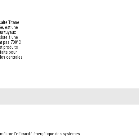
alte Titane
ée, est une
ur tuyaux
siste à une
t pas 700°C
et produits
faite pour
 les centrales
s
améliore l'efficacité énergétique des systèmes.