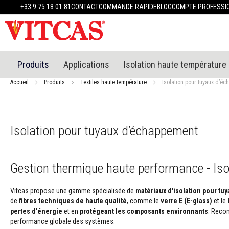
Produits
+33 9 75 18 01 81
CONTACT
COMMANDE RAPIDE
BLOG
COMPTE PROFESSI
Matériaux
réfractaires
Mastics
réfractaires
Enduit
Produits
Applications
Isolation haute température
et
plâtre
Accueil
Produits
Textiles haute température
Isolation pour tuyaux d’é
résistants
à
la
chaleur
Isolation pour tuyaux d’échappement
Mortiers
résistants
au
Gestion thermique haute performance - Is
feu
et
ciments
Vitcas propose une gamme spécialisée de
matériaux d'isolation pour t
de
fibres techniques de haute qualité
, comme le
verre E (E-glass)
et le
Mastics
pertes d'énergie
et en
protégeant les composants environnants
. Reco
et
performance globale des systèmes.
scellants