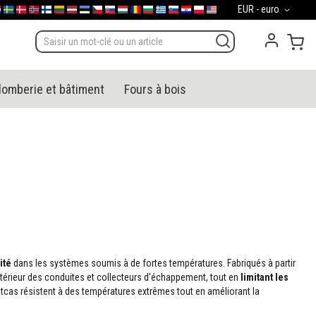
Devise
EUR - euro
gal
derland
Sverige
Danmark
Norge
Suomi
Lietuva
Latvija
Eesti
Česko
Slovensko
Magyarország
România
България
Ελλάδα
Slovenija
Hrvatska
Polska
English (US)
Mon
lomberie et bâtiment
Fours à bois
ité
dans les systèmes soumis à de fortes températures. Fabriqués à partir
ntérieur des conduites et collecteurs d'échappement, tout en
limitant les
Vitcas résistent à des températures extrêmes tout en améliorant la