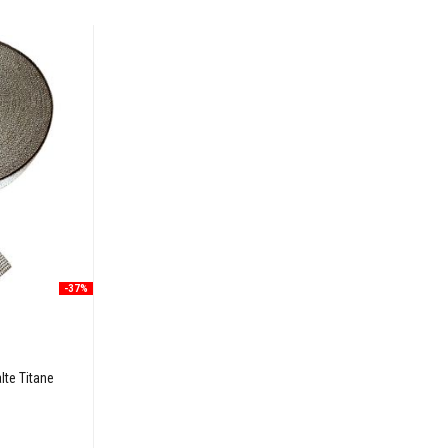
-37%
lte Titane