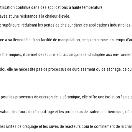
tilisation continue dans des applications à haute température.
levée et une résistance à la chaleur élevée.
 supérieure, réduisant les pertes de chaleur dans les applications industrielle
râce à sa flexibilité et à sa facilité de manipulation, ce qui minimise les temps d'a
s thermiques, il permet de réduire le bruit, ce qui la rend adaptée aux environne
mploi, elle ne nécessite pas de processus de durcissement ou de séchage, ce qui
our les processus de cuisson de la céramique, elle offre une isolation fiable et
érature, les fours de réchauffage et les processus de traitement thermique, où 
 les unités de craquage et les cuves de réacteurs pour le confinement de la chal