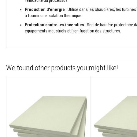
l'efficacité du processus.
Briques
Production d'énergie
: Utilisé dans les chaudières, les turbin
réfractaires
à fournir une isolation thermique.
décoratives
Protection contre les incendies
: Sert de barrière protectrice
Briques
équipements industriels et l'ignifugation des structures.
réfractaires
Textiles
haute
température
Cordons
We found other products you might like!
thermiques
ignifugés
Rubans
isolants
tissés
haute
température
Vestes
d’isolation
thermique
Gaines