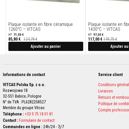
pour
câbles
et
tuyaux
Plaque isolante en fibre céramique
Plaque isolante en fi
1260°C – VITCAS
1430°C – VITCAS
Cordons
71,50 €
97,50 €
tressés
85,80 €
124,79 €
117,00 €
149,75 €
d’étanchéité
Ajouter au panier
Ajouter au
Packs
de
cordons
pour
poêles
Informations de contact
Service client
et
VITCAS Polska Sp. z o.o.
Conditions généra
rubans
Rozwojowa 1B
Livraison
isolants
32-551 Babice,
Pologne
Retours et rembo
Kits
N° de TVA : PL6282258527
Politique de confid
de
Membre du groupe Vitcas
Compte professio
remplacement
Téléphone :
+33 9 75 18 01 81
de
Contact :
Formulaire de contact
cordon
Commandes en ligne :
24h/24 - 7j/7