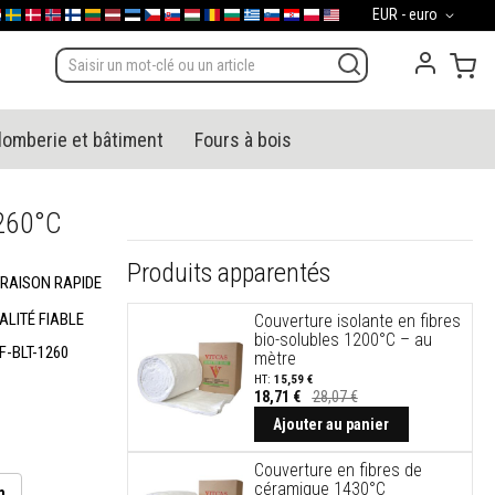
Devise
EUR - euro
gal
derland
Sverige
Danmark
Norge
Suomi
Lietuva
Latvija
Eesti
Česko
Slovensko
Magyarország
România
България
Ελλάδα
Slovenija
Hrvatska
Polska
English (US)
Mon
lomberie et bâtiment
Fours à bois
1260°C
Produits apparentés
VRAISON RAPIDE
ALITÉ FIABLE
Couverture isolante en fibres
bio-solubles 1200°C – au
F-BLT-1260
mètre
15,59 €
18,71 €
28,07 €
Ajouter au panier
Couverture en fibres de
céramique 1430°C
m