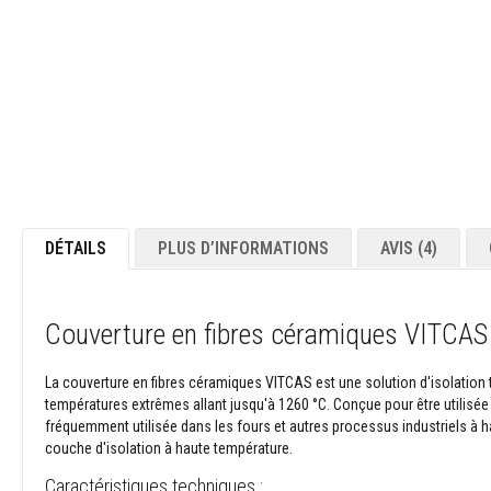
Contrecoeur
et
linteaux
Adhésifs
résistants
à
la
chaleur
Réfractaires
au
DÉTAILS
PLUS D’INFORMATIONS
AVIS
4
zircon
Revêtements
réfractaires
Couverture en fibres céramiques VITCAS 
Matériaux
résistants
La couverture en fibres céramiques VITCAS est une solution d'isolation
aux
températures extrêmes allant jusqu'à 1260 °C. Conçue pour être utilisée
acides
fréquemment utilisée dans les fours et autres processus industriels à ha
Bétons
couche d'isolation à haute température.
réfractaires
Caractéristiques techniques :