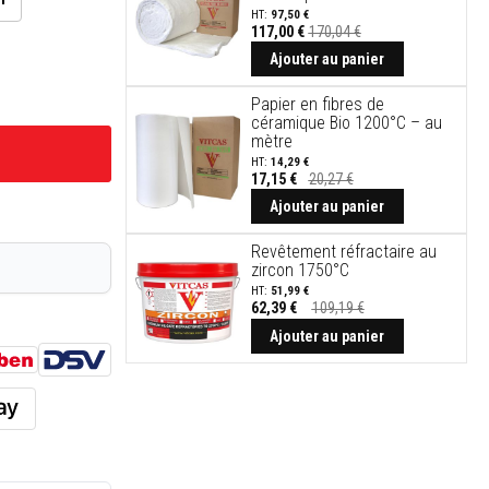
97,50 €
117,00 €
170,04 €
Ajouter au panier
Papier en fibres de
céramique Bio 1200°C – au
mètre
14,29 €
17,15 €
20,27 €
Ajouter au panier
Revêtement réfractaire au
zircon 1750°C
51,99 €
62,39 €
109,19 €
Prix
Spécial
Ajouter au panier