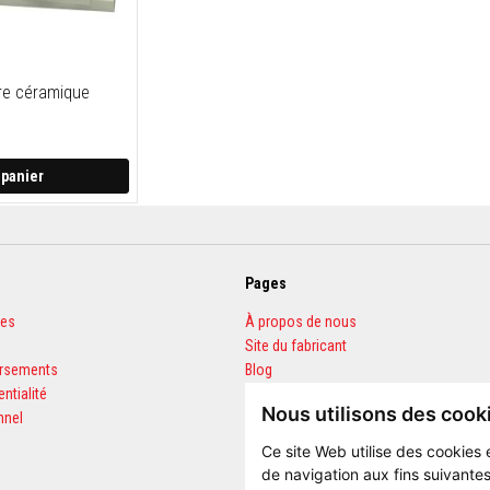
bre céramique
 panier
Pages
les
À propos de nous
Site du fabricant
ursements
Blog
entialité
FAQ
Nous utilisons des cook
nnel
Calculateur de quantités
Ce site Web utilise des cookies 
de navigation aux fins suivantes