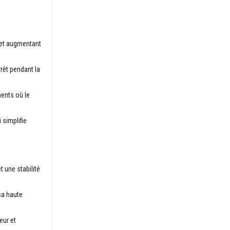
s et augmentant
rrêt pendant la
ments où le
 simplifie
 une stabilité
sa haute
eur et