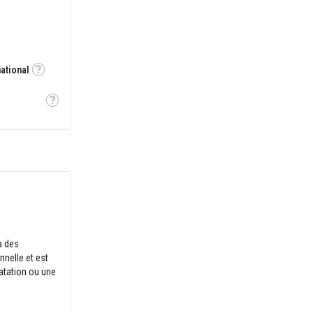
national
Tooltip
Tooltip
à des
nnelle et est
latation ou une