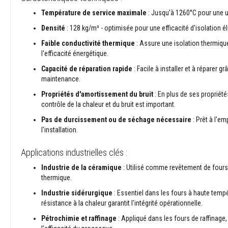
Plastiques
Température de service maximale
: Jusqu'à 1260°C pour une u
réfractaires
modelables
Densité
: 128 kg/m³ - optimisée pour une efficacité d'isolation é
Mastics
Faible conductivité thermique
: Assure une isolation thermique
et
l'efficacité énergétique.
pâtes
Capacité de réparation rapide
: Facile à installer et à réparer g
de
maintenance.
réparation
résistants
Propriétés d'amortissement du bruit
: En plus de ses propriété
à
contrôle de la chaleur et du bruit est important.
la
Pas de durcissement ou de séchage nécessaire
: Prêt à l'e
chaleur
l'installation.
Briques
réfractaires
Applications industrielles clés :
Briques
réfractaires
Industrie de la céramique
: Utilisé comme revêtement de fours p
isolantes
thermique.
Briques
Industrie sidérurgique
: Essentiel dans les fours à haute temp
réfractaires
résistance à la chaleur garantit l'intégrité opérationnelle.
de
Pétrochimie et raffinage
: Appliqué dans les fours de raffinage,
remplacement