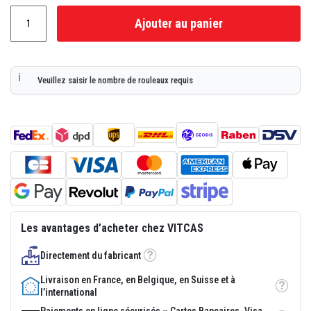
p
l
Ajouter au panier
â
t
r
e
r
Veuillez saisir le nombre de rouleaux requis
é
s
i
s
t
a
n
t
s
à
l
a
c
Les avantages d’acheter chez VITCAS
h
a
l
Directement du fabricant
Tooltip
e
u
Livraison en France, en Belgique, en Suisse et à
r
Tooltip
l’international
M