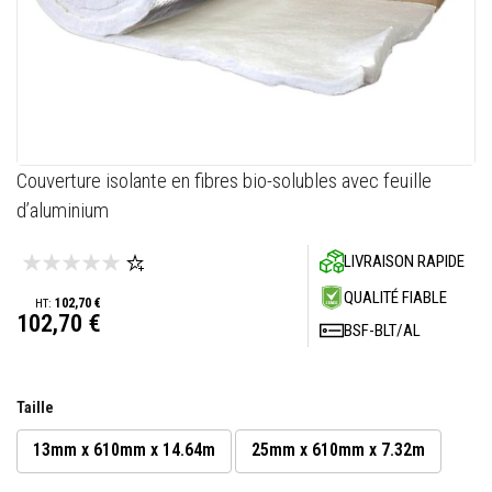
M
a
s
t
i
c
s
r
é
f
Skip
Couverture isolante en fibres bio-solubles avec feuille
r
to
a
d’aluminium
c
the
t
beginning
a
LIVRAISON RAPIDE
of
i
the
r
QUALITÉ FIABLE
102,70 €
e
images
102,70 €
s
BSF-BLT/AL
gallery
E
n
d
Taille
u
i
13mm x 610mm x 14.64m
25mm x 610mm x 7.32m
t
e
t