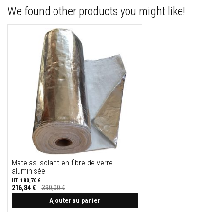
r
We found other products you might like!
p
o
ê
l
e
s
e
t
c
h
e
m
i
n
é
e
s
P
Matelas isolant en fibre de verre
e
aluminisée
i
n
180,70 €
t
216,84 €
390,00 €
u
Prix
Spécial
Ajouter au panier
r
e
s