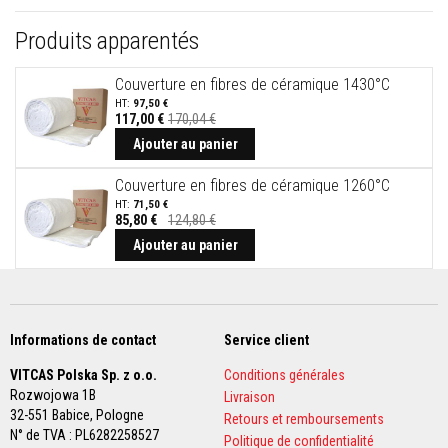
r
é
Produits apparentés
f
r
a
Couverture en fibres de céramique 1430°C
c
97,50 €
t
117,00 €
170,04 €
a
i
Ajouter au panier
r
e
Couverture en fibres de céramique 1260°C
s
71,50 €
85,80 €
124,80 €
M
a
Ajouter au panier
t
é
r
i
a
u
Informations de contact
Service client
x
d
VITCAS Polska Sp. z o.o.
Conditions générales
'
Rozwojowa 1B
Livraison
a
32-551 Babice,
Pologne
c
Retours et remboursements
c
N° de TVA : PL6282258527
Politique de confidentialité