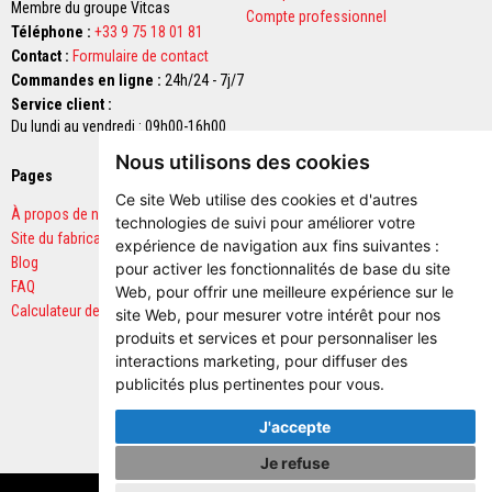
u
Membre du groupe Vitcas
Compte professionnel
m
Téléphone :
+33 9 75 18 01 81
u
l
Contact :
Formulaire de contact
a
Commandes en ligne :
24h/24 - 7j/7
t
Service client :
i
o
Du lundi au vendredi : 09h00-16h00
n
Nous utilisons des cookies
d
Pages
Paiements sécurisés
e
c
Ce site Web utilise des cookies et d'autres
h
À propos de nous
technologies de suivi pour améliorer votre
a
Site du fabricant
expérience de navigation aux fins suivantes :
l
Blog
e
pour activer les fonctionnalités de base du site
u
FAQ
Web
,
pour offrir une meilleure expérience sur le
r
Calculateur de quantités
site Web
,
pour mesurer votre intérêt pour nos
produits et services et pour personnaliser les
C
o
interactions marketing
,
pour diffuser des
n
publicités plus pertinentes pour vous
.
t
r
J'accepte
e
c
Je refuse
o
e
Copyright © 2026 Vitcas. Tous droits réservés.