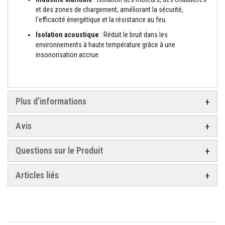
s
et des zones de chargement, améliorant la sécurité,
p
o
l'efficacité énergétique et la résistance au feu.
u
Isolation acoustique
: Réduit le bruit dans les
r
c
environnements à haute température grâce à une
a
insonorisation accrue.
r
r
e
l
a
g
Plus d’informations
e
Avis
N
e
t
Questions sur le Produit
t
o
y
Articles liés
a
n
t
s
p
o
u