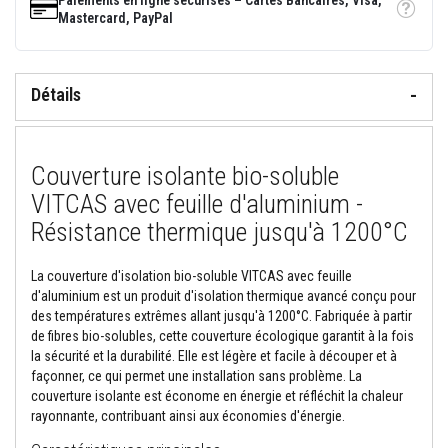
Paiements en ligne sécurisés – Cartes Bancaires, Visa,
o
Tooltip
Mastercard, PayPal
r
t
i
e
Détails
r
s
r
é
s
Couverture isolante bio-soluble
i
s
VITCAS avec feuille d'aluminium -
t
a
Résistance thermique jusqu'à 1200°C
n
t
s
La couverture d'isolation bio-soluble VITCAS avec feuille
a
d'aluminium est un produit d'isolation thermique avancé conçu pour
u
des températures extrêmes allant jusqu'à 1200°C. Fabriquée à partir
f
e
de fibres bio-solubles, cette couverture écologique garantit à la fois
u
la sécurité et la durabilité. Elle est légère et facile à découper et à
e
façonner, ce qui permet une installation sans problème. La
t
couverture isolante est économe en énergie et réfléchit la chaleur
c
i
rayonnante, contribuant ainsi aux économies d'énergie.
m
e