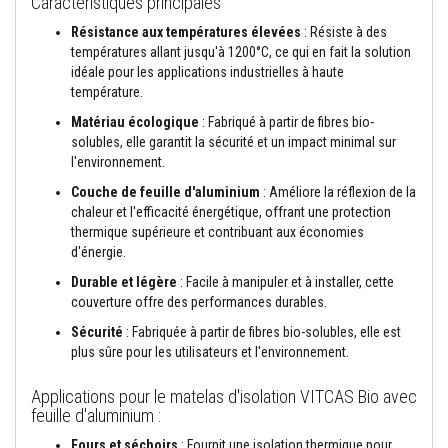
Caractéristiques principales
n
t
Résistance aux températures élevées
: Résiste à des
s
températures allant jusqu'à 1200°C, ce qui en fait la solution
idéale pour les applications industrielles à haute
M
température.
a
s
Matériau écologique
: Fabriqué à partir de fibres bio-
t
solubles, elle garantit la sécurité et un impact minimal sur
i
l'environnement.
c
s
Couche de feuille d'aluminium
: Améliore la réflexion de la
e
t
chaleur et l'efficacité énergétique, offrant une protection
s
thermique supérieure et contribuant aux économies
c
d'énergie.
e
l
Durable et légère
: Facile à manipuler et à installer, cette
l
couverture offre des performances durables.
a
n
Sécurité
: Fabriquée à partir de fibres bio-solubles, elle est
t
plus sûre pour les utilisateurs et l'environnement.
s
r
é
Applications pour le matelas d'isolation VITCAS Bio avec
s
feuille d'aluminium :
i
s
Fours et séchoirs
: Fournit une isolation thermique pour