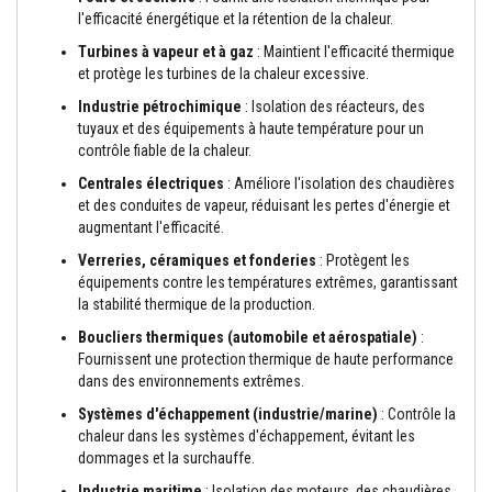
t
l'efficacité énergétique et la rétention de la chaleur.
a
n
Turbines à vapeur et à gaz
: Maintient l'efficacité thermique
t
s
et protège les turbines de la chaleur excessive.
à
Industrie pétrochimique
: Isolation des réacteurs, des
l
a
tuyaux et des équipements à haute température pour un
c
contrôle fiable de la chaleur.
h
a
Centrales électriques
: Améliore l'isolation des chaudières
l
et des conduites de vapeur, réduisant les pertes d'énergie et
e
augmentant l'efficacité.
u
r
Verreries, céramiques et fonderies
: Protègent les
équipements contre les températures extrêmes, garantissant
C
la stabilité thermique de la production.
o
l
Boucliers thermiques (automobile et aérospatiale)
:
l
e
Fournissent une protection thermique de haute performance
e
dans des environnements extrêmes.
t
j
Systèmes d'échappement (industrie/marine)
: Contrôle la
o
chaleur dans les systèmes d'échappement, évitant les
i
dommages et la surchauffe.
n
t
Industrie maritime
: Isolation des moteurs, des chaudières