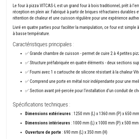
Briques
Le four à pizza VITCAS-L est un grand four à bois traditionnel, prêt à l'
réfractaires
réception en plein air. Fabriqué à partir de briques réfractaires durable
décoratives
rétention de chaleur et une cuisson régulière pour une expérience authe
Briques
Livré en quatre parties pour faciliter la manipulation, ce four est simpl
réfractaires
à basse température.
Textiles
Caractéristiques principales :
haute
✅ Grande chambre de cuisson - permet de cuire 2 à 4 petites pi
température
Cordons
✅ Structure préfabriquée en quatre éléments - deux sections sup
thermiques
✅ Fourni avec 1 x cartouche de silicone résistant à la chaleur Vit
ignifugés
✅ Comprend une porte en métal noir indépendante pour une meill
Rubans
isolants
✅ Section avant pré-percée pour l'installation d'un conduit de c
tissés
haute
Spécifications techniques :
température
Dimensions extérieures
: 1250 mm (L) x 1360 mm (P) x 650 mm
Vestes
Dimensions intérieures
: 1000 mm (L) x 1000 mm (P) x 500 mm 
d’isolation
thermique
Ouverture de porte
: 690 mm (L) x 350 mm (H)
Gaines