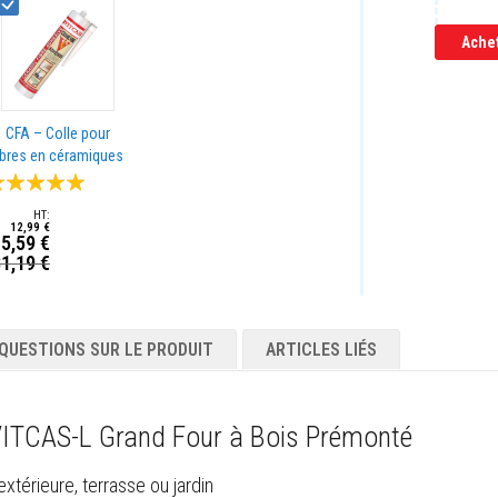
Ache
CFA – Colle pour
ibres en céramiques
aluation:
%
12,99 €
5,59 €
1,19 €
rix
pécial
QUESTIONS SUR LE PRODUIT
ARTICLES LIÉS
- VITCAS-L Grand Four à Bois Prémonté
extérieure, terrasse ou jardin