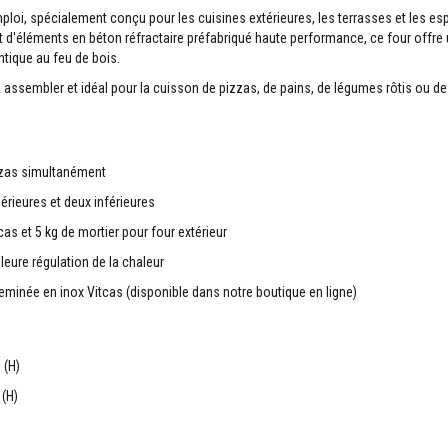
emploi, spécialement conçu pour les cuisines extérieures, les terrasses et les e
s et d'éléments en béton réfractaire préfabriqué haute performance, ce four offre
ntique au feu de bois.
e à assembler et idéal pour la cuisson de pizzas, de pains, de légumes rôtis ou de
zzas simultanément
érieures et deux inférieures
cas et 5 kg de mortier pour four extérieur
eure régulation de la chaleur
heminée en inox Vitcas (disponible dans notre boutique en ligne)
 (H)
(H)