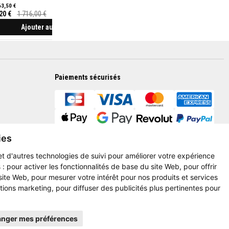
63,50 €
20 €
1 716,00 €
Ajouter au panier
Paiements sécurisés
ies
et d'autres technologies de suivi pour améliorer votre expérience
 :
pour activer les fonctionnalités de base du site Web
,
pour offrir
 site Web
,
pour mesurer votre intérêt pour nos produits et services
ctions marketing
,
pour diffuser des publicités plus pertinentes pour
nger mes préférences