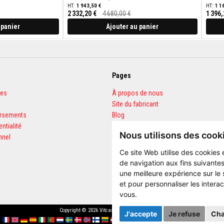
1 943,50 €
1 1
2 332,20 €
4 680,00 €
1 396,
Prix
Prix
Spécial
Spécial
 panier
Ajouter au panier
Pages
les
À propos de nous
Site du fabricant
ursements
Blog
entialité
FAQ
Nous utilisons des cook
nnel
Calculateur de quantités
Ce site Web utilise des cookies 
de navigation aux fins suivantes
une meilleure expérience sur le
et pour personnaliser les intera
vous
.
Copyright © 2026 Vitcas. Tous droits réservés.
J'accepte
Je refuse
Cha