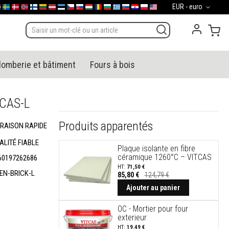
Devise
EUR - euro
gal
derland
Sverige
Danmark
Norge
Suomi
Lietuva
Latvija
Eesti
Česko
Slovensko
Magyarország
România
България
Ελλάδα
Slovenija
Hrvatska
Polska
English (US)
Mon
lomberie et bâtiment
Fours à bois
TCAS-L
Produits apparentés
VRAISON RAPIDE
ALITÉ FIABLE
Plaque isolante en fibre
céramique 1260°C – VITCAS
60197262686
71,50 €
EN-BRICK-L
85,80 €
124,79 €
Ajouter au panier
OC - Mortier pour four
exterieur
19,49 €