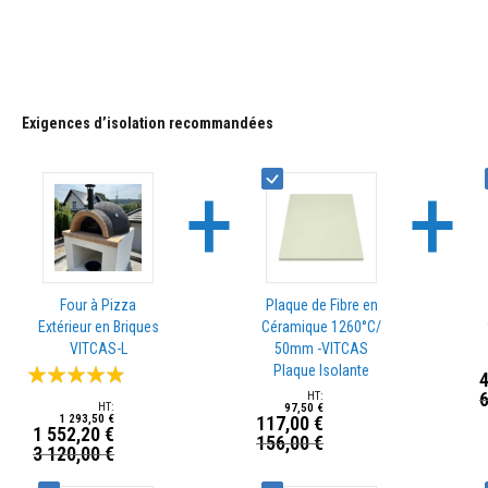
Contrecoeur
images
et
gallery
linteaux
Adhésifs
résistants
Exigences d’isolation recommandées
à
la
+
+
chaleur
Réfractaires
au
zircon
Revêtements
Four à Pizza
Plaque de Fibre en
réfractaires
Extérieur en Briques
Céramique 1260°C/
Matériaux
VITCAS-L
50mm -VITCAS
résistants
Évaluation:
Plaque Isolante
4
aux
6
P
93%
acides
97,50 €
1 293,50 €
117,00 €
S
1 552,20 €
Bétons
156,00 €
Prix
3 120,00 €
Prix
réfractaires
Spécial
Spécial