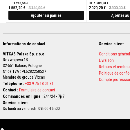
Bande
1 293,50 €
1 683,50 €
1 552,20 €
3 120,00 €
2 020,20 €
3 900,00 €
d'isolation
Prix
Prix
Spécial
Spécial
électrique
Ajouter au panier
Ajouter au
Isolation
pour
tuyaux
d’échappement
Informations de contact
Service client
Isolation
VITCAS Polska Sp. z o.o.
Conditions généra
haute
Rozwojowa 1B
Livraison
température
32-551 Babice,
Pologne
Retours et rembo
Panneaux
N° de TVA : PL6282258527
Politique de confid
de
Membre du groupe Vitcas
construction
Compte professio
Téléphone :
+33 9 75 18 01 81
isolants
Contact :
Formulaire de contact
Panneaux
Commandes en ligne :
24h/24 - 7j/7
en
Service client :
vermiculite
Du lundi au vendredi : 09h00-16h00
Isolation
en
vermiculite