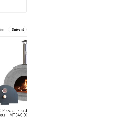
éc
Suivant
à Pizza au Feu de Bois pour
ieur – VITCAS DC