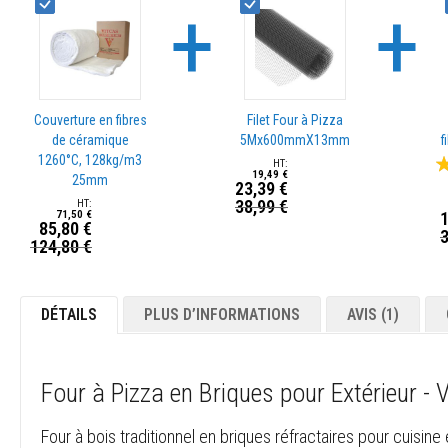
+
+
Plastiques
réfractaires
modelables
Mastics
et
pâtes
Couverture en fibres
Filet Four à Pizza
de
de céramique
5Mx600mmX13mm
f
réparation
Év
1260°C, 128kg/m3
résistants
19,49 €
25mm
23,39 €
97
à
38,99 €
Prix
la
71,50 €
1
85,80 €
Spécial
3
chaleur
P
124,80 €
Prix
S
Briques
Spécial
réfractaires
Briques
DÉTAILS
PLUS D’INFORMATIONS
AVIS
1
réfractaires
isolantes
Briques
Four à Pizza en Briques pour Extérieur 
réfractaires
de
Four à bois traditionnel en briques réfractaires pour cuisine 
remplacement