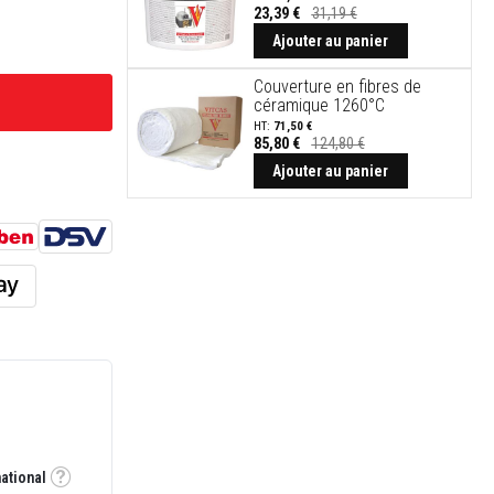
23,39 €
31,19 €
Ajouter au panier
Couverture en fibres de
céramique 1260°C
71,50 €
85,80 €
124,80 €
Ajouter au panier
national
Tooltip