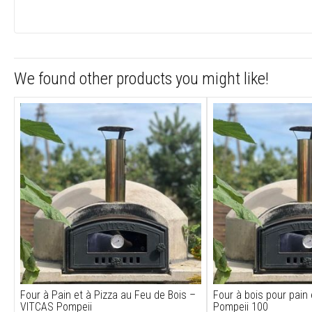
d’étanchéité
pour
poêles
Cordons
de
We found other products you might like!
calorifugeage
Tissus
haute
température
Fils
à
coudre
haute
température
Feutres
aiguilletés
isolants
Bande
scellante
Four à Pain et à Pizza au Feu de Bois –
Four à bois pour pain
céramique
VITCAS Pompeii
Pompeii 100