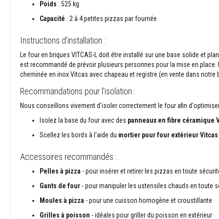
Poids
: 525 kg
pour
Capacité
: 2 à 4 petites pizzas par fournée
câbles
et
tuyaux
Instructions d'installation :
Cordons
Le four en briques VITCAS-L doit être installé sur une base solide et pla
tressés
est recommandé de prévoir plusieurs personnes pour la mise en place. L
d’étanchéité
cheminée en inox Vitcas avec chapeau et registre (en vente dans notre bou
Packs
Recommandations pour l'isolation :
de
Nous conseillons vivement d'isoler correctement le four afin d'optimiser
cordons
pour
Isolez la base du four avec des
panneaux en fibre céramique 
poêles
Scellez les bords à l'aide du
mortier pour four extérieur Vitcas
et
rubans
Accessoires recommandés :
isolants
Kits
Pelles à pizza
- pour insérer et retirer les pizzas en toute sécurit
de
Gants de four
- pour manipuler les ustensiles chauds en toute s
remplacement
de
Moules à pizza
- pour une cuisson homogène et croustillante
cordon
Grilles à poisson
- idéales pour griller du poisson en extérieur