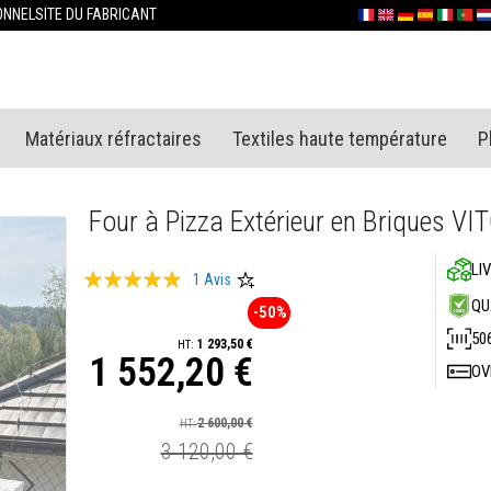
Allez
ONNEL
SITE DU FABRICANT
Français
English (UK)
Deutschland
España
Italia
Portu
Ne
au
contenu
Matériaux réfractaires
Textiles haute température
P
Four à Pizza Extérieur en Briques VI
LI
Évaluation:
1
Avis
93
100
QU
% of
-50%
50
1 293,50 €
1 552,20 €
OV
Prix
Spécial
2 600,00 €
3 120,00 €