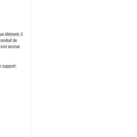
ue élément, il
conduit de
isson accrue.
e support.