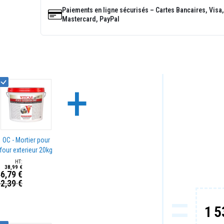
Paiements en ligne sécurisés – Cartes Bancaires, Visa,
Mastercard, PayPal
+
OC - Mortier pour
four exterieur 20kg
38,99 €
6,79 €
2,39 €
rix
=
pécial
1 5