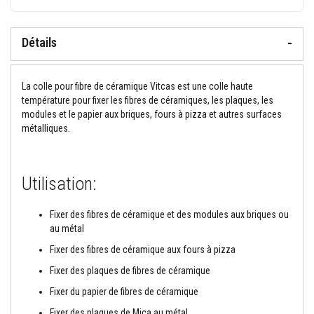
o
r
t
Détails
i
e
r
s
La colle pour fibre de céramique Vitcas
est une colle haute
r
é
température pour fixer les fibres de céramiques, les plaques, les
s
modules et le papier aux briques, fours à pizza et autres surfaces
i
métalliques.
s
t
a
n
t
Utilisation
:
s
a
u
Fixer des fibres de céramique et des modules aux briques ou
f
au métal
e
u
Fixer des fibres de céramique aux fours à pizza
e
t
Fixer des plaques de fibres de céramique
c
i
Fixer du papier de fibres de céramique
m
Fixer des plaques de Mica au métal
e