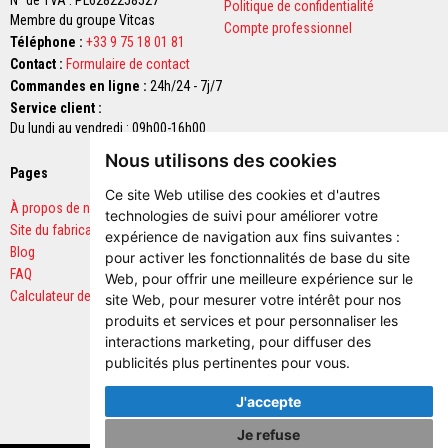
N° de TVA : PL6282258527
Politique de confidentialité
r
Membre du groupe Vitcas
Compte professionnel
é
Téléphone :
+33 9 75 18 01 81
f
r
Contact :
Formulaire de contact
a
Commandes en ligne :
24h/24 - 7j/7
c
Service client :
t
a
Du lundi au vendredi : 09h00-16h00
i
Nous utilisons des cookies
r
Pages
Paiements sécurisés
e
s
Ce site Web utilise des cookies et d'autres
À propos de nous
technologies de suivi pour améliorer votre
M
Site du fabricant
expérience de navigation aux fins suivantes :
a
Blog
pour activer les fonctionnalités de base du site
t
FAQ
é
Web
,
pour offrir une meilleure expérience sur le
r
Calculateur de quantités
site Web
,
pour mesurer votre intérêt pour nos
i
produits et services et pour personnaliser les
a
u
interactions marketing
,
pour diffuser des
x
publicités plus pertinentes pour vous
.
d
'
J'accepte
a
c
Je refuse
c