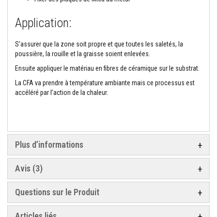
n
t
Application:
s
M
S’assurer que la zone soit propre et que
toutes
les saletés, la
a
poussière, la rouille et la graisse
soient
enlevées.
s
t
Ensuite appliquer le matériau en fibres de céramique sur le substrat.
i
c
La CFA va prendre à température ambiante mais ce processus est
s
accéléré par l’action de la chaleur.
e
t
s
c
e
l
l
Plus d’informations
a
n
t
Avis
3
s
r
é
Questions sur le Produit
s
i
s
Articles liés