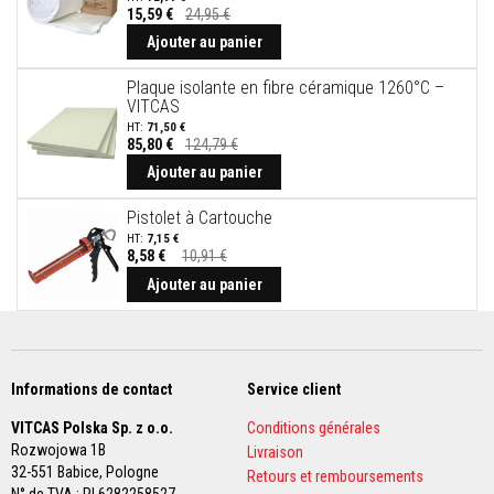
r
15,59 €
24,95 €
p
Ajouter au panier
o
ê
l
Plaque isolante en fibre céramique 1260°C –
e
VITCAS
s
71,50 €
e
85,80 €
124,79 €
t
c
Ajouter au panier
h
e
Pistolet à Cartouche
m
7,15 €
i
8,58 €
10,91 €
n
Prix
é
Spécial
Ajouter au panier
e
s
P
e
i
Informations de contact
Service client
n
t
VITCAS Polska Sp. z o.o.
Conditions générales
u
Rozwojowa 1B
Livraison
r
32-551 Babice,
Pologne
e
Retours et remboursements
s