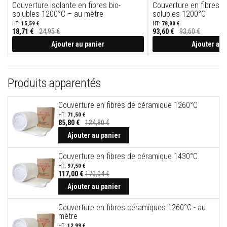
s
Couverture isolante en fibres bio-
Couverture en fibres is
p
solubles 1200°C – au mètre
solubles 1200°C
o
15,59 €
78,00 €
u
18,71 €
24,95 €
93,60 €
93,60 €
r
Ajouter au panier
Ajouter au 
c
a
r
r
e
Produits apparentés
l
a
g
Couverture en fibres de céramique 1260°C
e
71,50 €
85,80 €
124,80 €
N
Ajouter au panier
e
t
t
Couverture en fibres de céramique 1430°C
o
97,50 €
y
117,00 €
170,04 €
a
n
Ajouter au panier
t
s
Couverture en fibres céramiques 1260°C - au
p
mètre
o
u
12,99 €