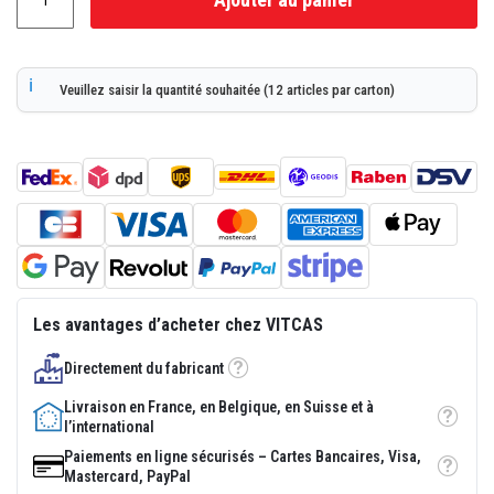
p
l
â
t
r
Veuillez saisir la quantité souhaitée (12 articles par carton)
e
r
é
s
i
s
t
a
n
t
s
à
l
Les avantages d’acheter chez VITCAS
a
c
h
Directement du fabricant
Tooltip
a
l
Livraison en France, en Belgique, en Suisse et à
e
Tooltip
l’international
u
r
Paiements en ligne sécurisés – Cartes Bancaires, Visa,
Tooltip
Mastercard, PayPal
M