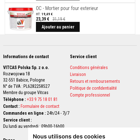
s
p
OC - Mortier pour four exterieur
o
19,49 €
u
23,39 €
31,19 €
r
Ajouter au panier
c
a
r
r
e
l
Informations de contact
Service client
a
g
e
VITCAS Polska Sp. z o.o.
Conditions générales
Rozwojowa 1B
Livraison
N
32-551 Babice,
Pologne
Retours et remboursements
e
N° de TVA : PL6282258527
Politique de confidentialité
t
Membre du groupe Vitcas
t
Compte professionnel
o
Téléphone :
+33 9 75 18 01 81
y
Contact :
Formulaire de contact
a
Commandes en ligne :
24h/24 - 7j/7
n
t
Service client :
s
Du lundi au vendredi : 09h00-16h00
p
o
Nous utilisons des cookies
u