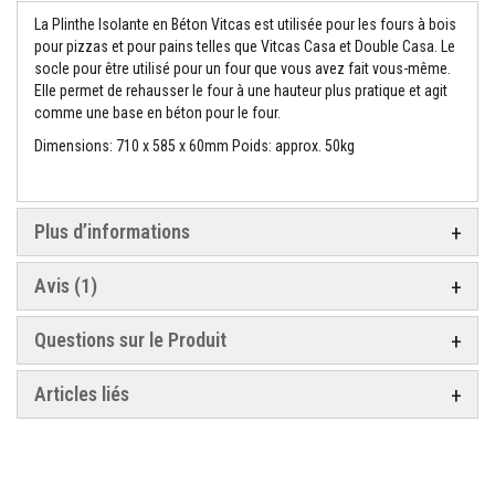
o
La Plinthe Isolante en Béton Vitcas est utilisée pour les fours à bois
r
pour pizzas et pour pains telles que Vitcas Casa et Double Casa. Le
t
socle pour être utilisé pour un four que vous avez fait vous-même.
i
e
Elle permet de rehausser le four à une hauteur plus pratique et agit
r
comme une base en béton pour le four.
s
r
Dimensions: 710 x 585 x 60mm Poids: approx. 50kg
é
s
i
s
t
Plus d’informations
a
n
t
Avis
1
s
a
u
Questions sur le Produit
f
e
u
Articles liés
e
t
c
i
m
e