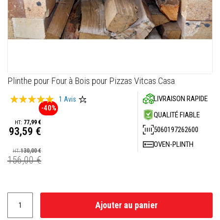
M
a
s
t
i
c
s
r
é
f
Skip
Plinthe pour Four à Bois pour Pizzas Vitcas Casa
r
to
a
Évaluation:
c
LIVRAISON RAPIDE
the
1
Avis
t
-40%
beginning
100
100
% of
a
QUALITÉ FIABLE
of
i
77,99 €
the
5060197262600
93,59 €
r
e
images
Prix
OVEN-PLINTH
s
gallery
Spécial
130,00 €
156,00 €
E
n
d
u
i
t
Ajouter au panier
e
t