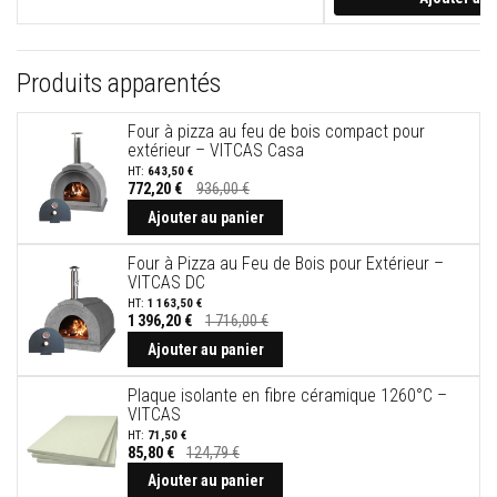
t
a
n
t
s
Produits apparentés
à
l
a
Four à pizza au feu de bois compact pour
c
extérieur – VITCAS Casa
h
643,50 €
a
772,20 €
936,00 €
l
Prix
Spécial
e
Ajouter au panier
u
r
Four à Pizza au Feu de Bois pour Extérieur –
VITCAS DC
C
1 163,50 €
o
1 396,20 €
1 716,00 €
l
Prix
l
Spécial
Ajouter au panier
e
e
Plaque isolante en fibre céramique 1260°C –
t
VITCAS
j
o
71,50 €
i
85,80 €
124,79 €
n
Ajouter au panier
t