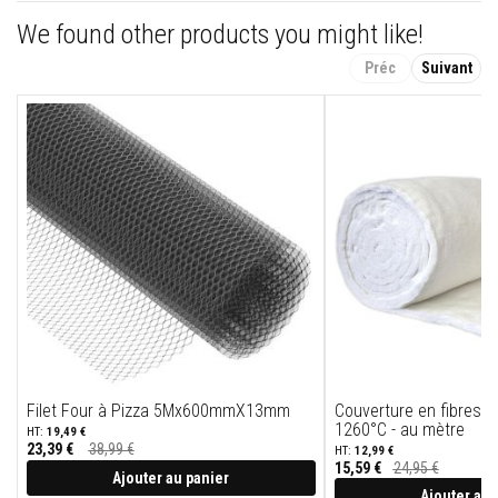
n
We found other products you might like!
t
s
Préc
Suivant
M
a
s
t
i
c
s
e
t
s
c
e
l
l
a
n
t
s
Filet Four à Pizza 5Mx600mmX13mm
Couverture en fibres 
r
1260°C - au mètre
é
19,49 €
s
23,39 €
38,99 €
12,99 €
Prix
i
15,59 €
24,95 €
Spécial
Ajouter au panier
s
Ajouter au 