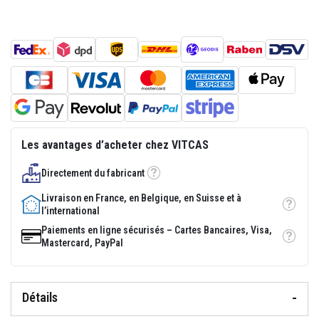
p
l
â
t
r
e
r
é
s
i
s
t
Les avantages d’acheter chez VITCAS
a
n
t
Directement du fabricant
s
Tooltip
à
Livraison en France, en Belgique, en Suisse et à
l
Tooltip
l’international
a
c
Paiements en ligne sécurisés – Cartes Bancaires, Visa,
h
Tooltip
Mastercard, PayPal
a
l
e
u
r
Détails
M