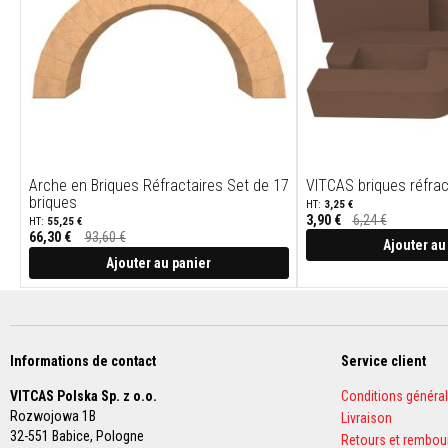
Briques
réfractaires
décoratives
Briques
réfractaires
Textiles
haute
température
Arche en Briques Réfractaires Set de 17
VITCAS briques réfrac
Cordons
briques
3,25 €
thermiques
3,90 €
6,24 €
55,25 €
ignifugés
66,30 €
93,60 €
Ajouter au
Prix
Spécial
Ajouter au panier
Rubans
isolants
tissés
haute
température
Informations de contact
Service client
Vestes
VITCAS Polska Sp. z o.o.
Conditions généra
d’isolation
Rozwojowa 1B
thermique
Livraison
32-551 Babice,
Pologne
Retours et rembo
Gaines