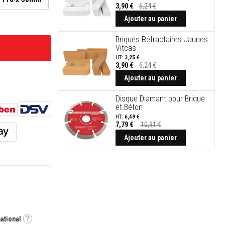
3,90 €
6,24 €
Ajouter au panier
Briques Réfractaires Jaunes
Vitcas
3,25 €
3,90 €
6,24 €
Ajouter au panier
Disque Diamant pour Brique
et Béton
6,49 €
7,79 €
10,91 €
Prix
Spécial
Ajouter au panier
national
Tooltip