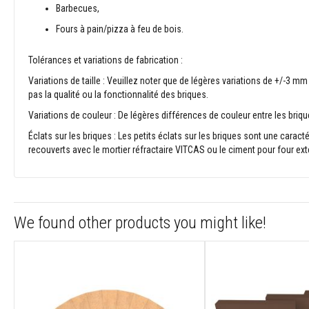
Plastiques
Barbecues,
réfractaires
Fours à pain/pizza à feu de bois.
modelables
Mastics
Tolérances et variations de fabrication :
et
pâtes
Variations de taille : Veuillez noter que de légères variations de +/-3 
de
pas la qualité ou la fonctionnalité des briques.
réparation
Variations de couleur : De légères différences de couleur entre les briq
résistants
à
Éclats sur les briques : Les petits éclats sur les briques sont une caracté
la
recouverts avec le mortier réfractaire VITCAS ou le ciment pour four ext
chaleur
Briques
réfractaires
Briques
We found other products you might like!
réfractaires
isolantes
Briques
réfractaires
de
remplacement