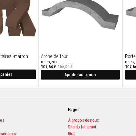
taires -marron
Arche de four
Porte
89,70 €
89,
107,64 €
156,00 €
107,6
Prix
Prix
Spécial
Spécial
 panier
Ajouter au panier
Pages
les
À propos de nous
Site du fabricant
ursements
Blog