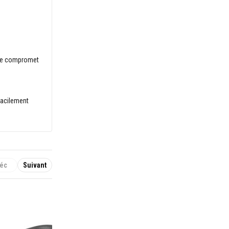
a ne compromet
 facilement
éc
Suivant