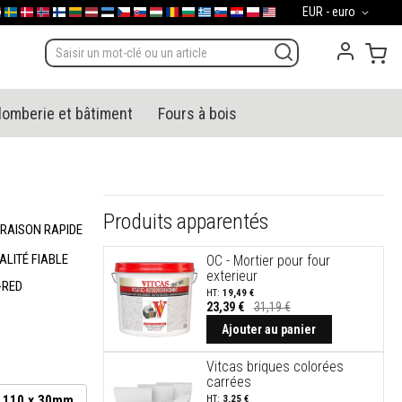
Devise
EUR - euro
gal
derland
Sverige
Danmark
Norge
Suomi
Lietuva
Latvija
Eesti
Česko
Slovensko
Magyarország
România
България
Ελλάδα
Slovenija
Hrvatska
Polska
English (US)
Mon
lomberie et bâtiment
Fours à bois
Produits apparentés
VRAISON RAPIDE
ALITÉ FIABLE
OC - Mortier pour four
exterieur
-RED
19,49 €
23,39 €
31,19 €
Ajouter au panier
Vitcas briques colorées
carrées
x 110 x 30mm
3,25 €