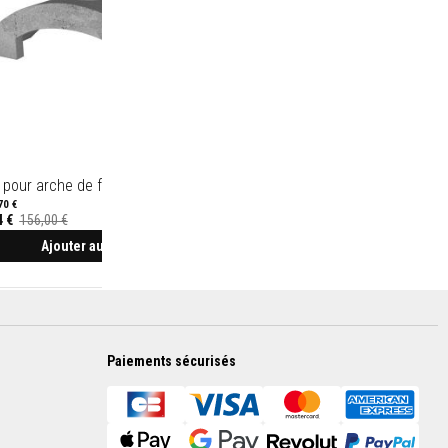
 pour arche de four
Four à Pizza Extérieur en Briques
VITCAS-S
70 €
4 €
156,00 €
754,00 €
904,80 €
2 340,00 €
Ajouter au panier
Prix
Spécial
Ajouter au panier
Paiements sécurisés