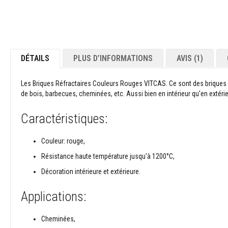
Contrecoeur
et
linteaux
Adhésifs
résistants
DÉTAILS
PLUS D’INFORMATIONS
AVIS
1
à
la
chaleur
Les Briques Réfractaires Couleurs Rouges VITCAS. Ce sont des briques réfr
de bois, barbecues, cheminées, etc. Aussi bien en intérieur qu'en extér
Réfractaires
au
Caractéristiques:
zircon
Revêtements
Couleur: rouge,
réfractaires
Résistance haute température jusqu'à 1200°C,
Matériaux
résistants
Décoration intérieure et extérieure.
aux
acides
Applications:
Bétons
réfractaires
Cheminées,