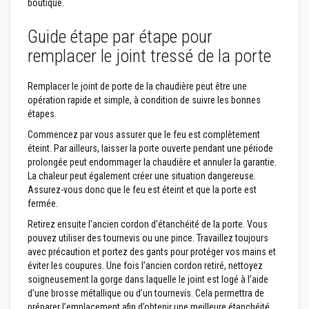
t
boutique.
a
n
Guide étape par étape pour
t
s
remplacer le joint tressé de la porte
à
l
a
Remplacer le joint de porte de la chaudière peut être une
c
opération rapide et simple, à condition de suivre les bonnes
h
a
étapes.
l
Commencez par vous assurer que le feu est complètement
e
u
éteint. Par ailleurs, laisser la porte ouverte pendant une période
r
prolongée peut endommager la chaudière et annuler la garantie.
La chaleur peut également créer une situation dangereuse.
C
Assurez-vous donc que le feu est éteint et que la porte est
o
fermée.
l
l
Retirez ensuite l’ancien cordon d’étanchéité de la porte. Vous
e
e
pouvez utiliser des tournevis ou une pince. Travaillez toujours
t
avec précaution et portez des gants pour protéger vos mains et
j
éviter les coupures. Une fois l’ancien cordon retiré, nettoyez
o
soigneusement la gorge dans laquelle le joint est logé à l’aide
i
n
d’une brosse métallique ou d’un tournevis. Cela permettra de
t
préparer l’emplacement afin d’obtenir une meilleure étanchéité.