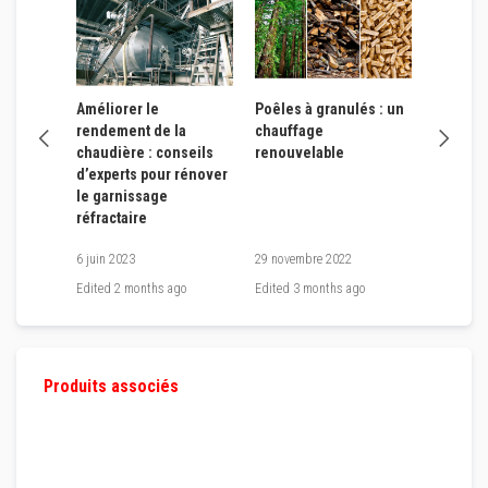
n
t
s
à
l
a
 fuit ?
Améliorer le
Poêles à granulés : un
Votre ch
c
ter et
rendement de la
chauffage
Comment
h
a
tes
chaudière : conseils
renouvelable
réparer 
l
d’experts pour rénover
e
le garnissage
u
réfractaire
r
R
6 juin 2023
29 novembre 2022
3 octobre
é
go
Edited
2 months ago
Edited
3 months ago
Edited
3 
f
r
a
c
t
a
Produits associés
i
r
e
s
a
u