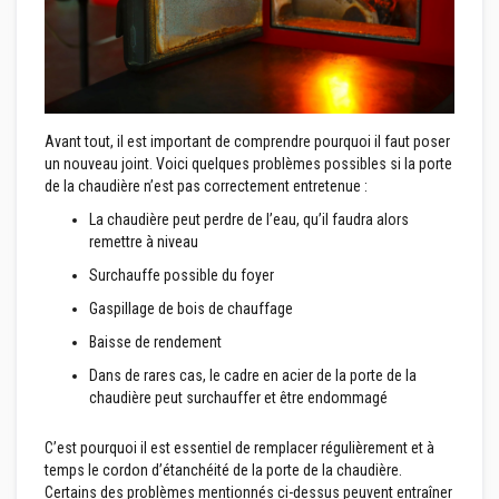
o
r
t
i
e
r
s
Avant tout, il est important de comprendre pourquoi il faut poser
r
é
un nouveau joint. Voici quelques problèmes possibles si la porte
s
de la chaudière n’est pas correctement entretenue :
i
s
La chaudière peut perdre de l’eau, qu’il faudra alors
t
remettre à niveau
a
n
Surchauffe possible du foyer
t
s
Gaspillage de bois de chauffage
a
u
Baisse de rendement
f
e
Dans de rares cas, le cadre en acier de la porte de la
u
chaudière peut surchauffer et être endommagé
e
t
c
C’est pourquoi il est essentiel de remplacer régulièrement et à
i
temps le cordon d’étanchéité de la porte de la chaudière.
m
Certains des problèmes mentionnés ci-dessus peuvent entraîner
e