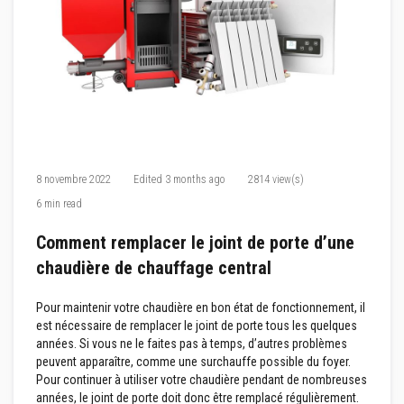
M
a
s
t
i
c
s
r
é
f
r
a
c
8 novembre 2022
Edited
3 months ago
2814 view(s)
t
6 min read
a
i
r
Comment remplacer le joint de porte d’une
e
chaudière de chauffage central
s
E
Pour maintenir votre chaudière en bon état de fonctionnement, il
n
est nécessaire de remplacer le joint de porte tous les quelques
d
u
années. Si vous ne le faites pas à temps, d’autres problèmes
i
peuvent apparaître, comme une surchauffe possible du foyer.
t
Pour continuer à utiliser votre chaudière pendant de nombreuses
e
années, le joint de porte doit donc être remplacé régulièrement.
t