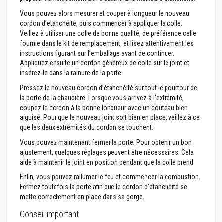
s
p
Vous pouvez alors mesurer et couper à longueur le nouveau
o
cordon d’étanchéité, puis commencer à appliquer la colle.
u
Veillez à utiliser une colle de bonne qualité, de préférence celle
r
fournie dans le kit de remplacement, et lisez attentivement les
c
a
instructions figurant sur l’emballage avant de continuer.
r
Appliquez ensuite un cordon généreux de colle sur le joint et
r
insérez-le dans la rainure de la porte.
e
l
Pressez le nouveau cordon d’étanchéité sur tout le pourtour de
a
la porte de la chaudière. Lorsque vous arrivez à l’extrémité,
g
e
coupez le cordon à la bonne longueur avec un couteau bien
aiguisé. Pour que le nouveau joint soit bien en place, veillez à ce
N
que les deux extrémités du cordon se touchent.
e
t
Vous pouvez maintenant fermer la porte. Pour obtenir un bon
t
ajustement, quelques réglages peuvent être nécessaires. Cela
o
aide à maintenir le joint en position pendant que la colle prend.
y
a
Enfin, vous pouvez rallumer le feu et commencer la combustion.
n
Fermez toutefois la porte afin que le cordon d’étanchéité se
t
s
mette correctement en place dans sa gorge.
p
o
Conseil important
u