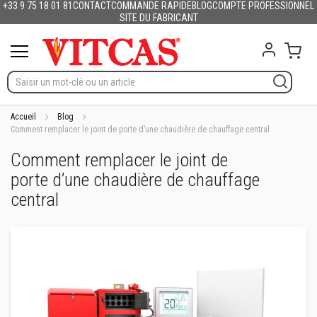
+33 9 75 18 01 81
CONTACT
COMMANDE RAPIDE
BLOG
COMPTE PROFESSIONNEL
Produits
Français
English (UK)
Deutschland
España
Italia
Portugal
Nederland
Sverige
Danmark
Norge
Suomi
Lietuva
Latvija
Eesti
Česko
Slovensko
Magyarország
România
България
Ελλάδα
Allez
SITE DU FABRICANT
Slovenija
Hrvatska
Polska
English (US)
au
M
contenu
Mon 
a
t
é
r
i
a
Accueil
Blog
u
Comment remplacer le joint de porte d’une chaudière de chauffage central
x
Comment remplacer le joint de
r
é
porte d’une chaudière de chauffage
f
r
central
a
c
t
a
i
r
e
s