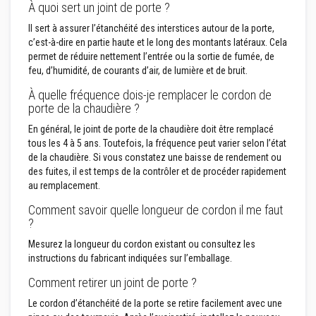
À quoi sert un joint de porte ?
r
é
Il sert à assurer l’étanchéité des interstices autour de la porte,
f
c’est-à-dire en partie haute et le long des montants latéraux. Cela
r
a
permet de réduire nettement l’entrée ou la sortie de fumée, de
c
feu, d’humidité, de courants d’air, de lumière et de bruit.
t
a
À quelle fréquence dois-je remplacer le cordon de
i
porte de la chaudière ?
r
e
En général, le joint de porte de la chaudière doit être remplacé
s
tous les 4 à 5 ans. Toutefois, la fréquence peut varier selon l’état
de la chaudière. Si vous constatez une baisse de rendement ou
M
des fuites, il est temps de la contrôler et de procéder rapidement
a
t
au remplacement.
é
r
Comment savoir quelle longueur de cordon il me faut
i
?
a
u
Mesurez la longueur du cordon existant ou consultez les
x
instructions du fabricant indiquées sur l’emballage.
d
'
Comment retirer un joint de porte ?
a
c
Le cordon d’étanchéité de la porte se retire facilement avec une
c