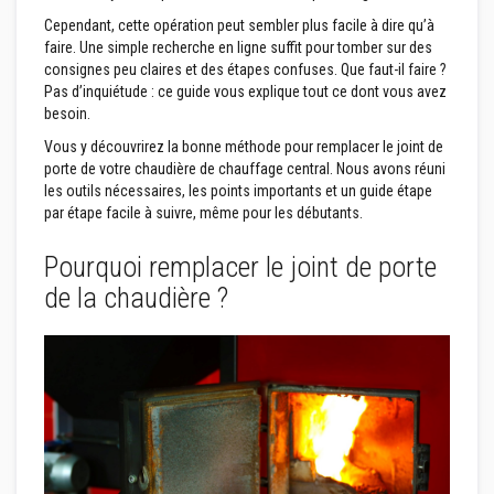
p
Cependant, cette opération peut sembler plus facile à dire qu’à
l
â
faire. Une simple recherche en ligne suffit pour tomber sur des
t
consignes peu claires et des étapes confuses. Que faut-il faire ?
r
Pas d’inquiétude : ce guide vous explique tout ce dont vous avez
e
besoin.
r
é
Vous y découvrirez la bonne méthode pour remplacer le joint de
s
porte de votre chaudière de chauffage central. Nous avons réuni
i
s
les outils nécessaires, les points importants et un guide étape
t
par étape facile à suivre, même pour les débutants.
a
n
t
Pourquoi remplacer le joint de porte
s
de la chaudière ?
à
l
a
c
h
a
l
e
u
r
M