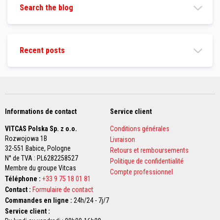
r
Search the blog
e
s
M
a
Recent posts
t
é
r
i
a
u
x
r
Informations de contact
Service client
é
s
VITCAS Polska Sp. z o.o.
Conditions générales
i
s
Rozwojowa 1B
Livraison
t
32-551 Babice,
Pologne
Retours et remboursements
a
N° de TVA : PL6282258527
n
Politique de confidentialité
Membre du groupe Vitcas
t
Compte professionnel
s
Téléphone :
+33 9 75 18 01 81
a
Contact :
Formulaire de contact
u
x
Commandes en ligne :
24h/24 - 7j/7
a
Service client :
c