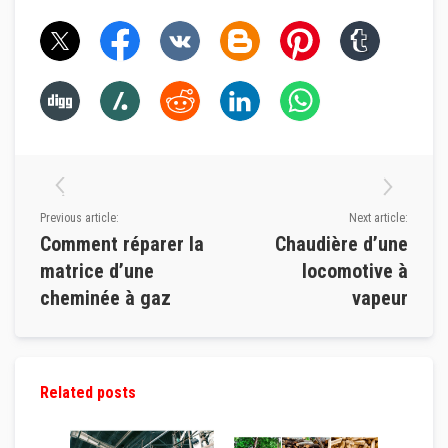
u
r
e
t
l
i
n
t
e
a
u
x
Previous article:
Next article:
A
d
Comment réparer la
Chaudière d’une
h
matrice d’une
locomotive à
é
s
cheminée à gaz
vapeur
i
f
s
r
é
s
Related posts
i
s
t
a