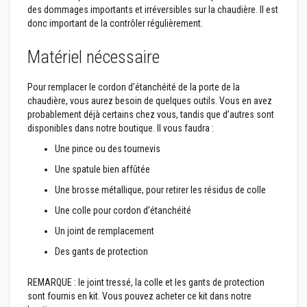
des dommages importants et irréversibles sur la chaudière. Il est
n
t
donc important de la contrôler régulièrement.
s
Matériel nécessaire
M
a
s
Pour remplacer le cordon d’étanchéité de la porte de la
t
chaudière, vous aurez besoin de quelques outils. Vous en avez
i
c
probablement déjà certains chez vous, tandis que d’autres sont
s
disponibles dans notre boutique. Il vous faudra :
e
t
Une pince ou des tournevis
s
c
Une spatule bien affûtée
e
l
Une brosse métallique, pour retirer les résidus de colle
l
Une colle pour cordon d’étanchéité
a
n
Un joint de remplacement
t
s
Des gants de protection
r
é
s
REMARQUE : le joint tressé, la colle et les gants de protection
i
sont fournis en kit. Vous pouvez acheter ce kit dans notre
s