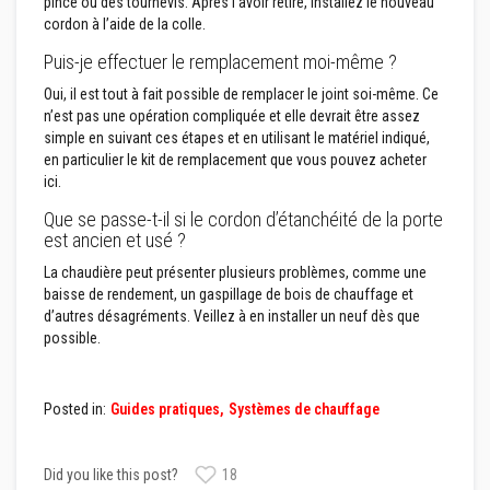
pince ou des tournevis. Après l’avoir retiré, installez le nouveau
u
m
cordon à l’aide de la colle.
u
l
Puis-je effectuer le remplacement moi-même ?
a
t
Oui, il est tout à fait possible de remplacer le joint soi-même. Ce
i
n’est pas une opération compliquée et elle devrait être assez
o
simple en suivant ces étapes et en utilisant le matériel indiqué,
n
en particulier le kit de remplacement que vous pouvez acheter
d
e
ici.
c
h
Que se passe-t-il si le cordon d’étanchéité de la porte
a
est ancien et usé ?
l
e
La chaudière peut présenter plusieurs problèmes, comme une
u
baisse de rendement, un gaspillage de bois de chauffage et
r
d’autres désagréments. Veillez à en installer un neuf dès que
possible.
C
o
n
t
Posted in:
Guides pratiques
Systèmes de chauffage
r
e
c
o
Did you like this post?
18
e