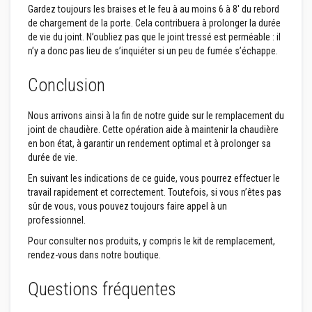
r
Gardez toujours les braises et le feu à au moins 6 à 8' du rebord
p
de chargement de la porte. Cela contribuera à prolonger la durée
o
de vie du joint. N’oubliez pas que le joint tressé est perméable : il
ê
n’y a donc pas lieu de s’inquiéter si un peu de fumée s’échappe.
l
e
s
Conclusion
e
t
c
Nous arrivons ainsi à la fin de notre guide sur le remplacement du
h
joint de chaudière. Cette opération aide à maintenir la chaudière
e
m
en bon état, à garantir un rendement optimal et à prolonger sa
i
durée de vie.
n
é
En suivant les indications de ce guide, vous pourrez effectuer le
e
travail rapidement et correctement. Toutefois, si vous n’êtes pas
s
sûr de vous, vous pouvez toujours faire appel à un
professionnel.
P
e
Pour consulter nos produits, y compris le kit de remplacement,
i
rendez-vous dans notre boutique.
n
t
u
Questions fréquentes
r
e
s