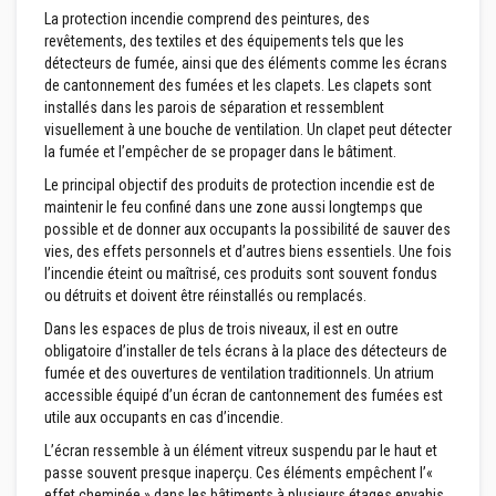
n
La protection incendie comprend des peintures, des
t
revêtements, des textiles et des équipements tels que les
s
détecteurs de fumée, ainsi que des éléments comme les écrans
de cantonnement des fumées et les clapets. Les clapets sont
M
installés dans les parois de séparation et ressemblent
a
s
visuellement à une bouche de ventilation. Un clapet peut détecter
t
la fumée et l’empêcher de se propager dans le bâtiment.
i
c
Le principal objectif des produits de protection incendie est de
s
maintenir le feu confiné dans une zone aussi longtemps que
e
possible et de donner aux occupants la possibilité de sauver des
t
s
vies, des effets personnels et d’autres biens essentiels. Une fois
c
l’incendie éteint ou maîtrisé, ces produits sont souvent fondus
e
ou détruits et doivent être réinstallés ou remplacés.
l
l
Dans les espaces de plus de trois niveaux, il est en outre
a
obligatoire d’installer de tels écrans à la place des détecteurs de
n
fumée et des ouvertures de ventilation traditionnels. Un atrium
t
s
accessible équipé d’un écran de cantonnement des fumées est
r
utile aux occupants en cas d’incendie.
é
s
L’écran ressemble à un élément vitreux suspendu par le haut et
i
passe souvent presque inaperçu. Ces éléments empêchent l’«
s
effet cheminée » dans les bâtiments à plusieurs étages envahis