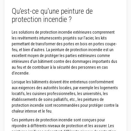
r
é
Qu’est-ce qu’une peinture de
f
protection incendie ?
r
a
c
Les solutions de protection incendie extérieures comprennent
t
a
les revêtements intumescents projetés sur l’acier, les kits
i
permettant de transformer des portes en bois en portes coupe-
r
feu, et bien d’autres. La peinture de protection incendie est un
e
excellent moyen de protéger les parties extérieures comme
s
intérieures d’un bâtiment contre des dommages importants dus
M
au feu et de contribuer à la sécurité des personnes en cas
a
d’incendie.
t
é
Lorsque les bâtiments doivent être entretenus conformément
r
aux exigences des autorités locales, par exemple les logements
i
locatifs, les cuisines professionnelles, les universités, les
a
u
établissements de soins palliatifs, etc., les peintures de
x
protection incendie sont recommandées pour protéger contre la
d
chaleur intense et le feu.
'
a
Ces peintures de protection incendie sont conçues pour
c
répondre à différents niveaux de protection et les assurer. Les
c