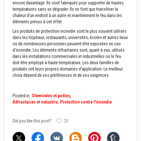
i
encore davantage. Ils sont fabriqués pour supporter de hautes
d
températures sans se dégrader. Ils ne font que transférer la
e
chaleur d’un endroit à un autre et maintiennent le feu dans les
s
éléments prévus à cet effet.
B
Les produits de protection incendie sont le plus souvent utilisés
é
dans les hôpitaux, restaurants, universités, écoles et autres lieux
t
o
où de nombreuses personnes peuvent être exposées en cas
n
d’incendie. Les éléments réfractaires sont, quant à eux, utilisés
s
dans les installations commerciales et industrielles où le feu
r
doit être employé à haute température. Les deux familles de
é
f
produits ont leurs propres domaines d’application. Le meilleur
r
choix dépend de vos préférences et de vos exigences.
a
c
t
a
Posted in:
Cheminées et poêles
i
Réfractaires et industrie
Protection contre l'incendie
r
e
s
Did you like this post?
20
P
l
a
s