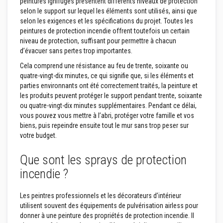
peintures ignifuges présentent différents niveaux de protection
u
m
selon le support sur lequel les éléments sont utilisés, ainsi que
u
selon les exigences et les spécifications du projet. Toutes les
l
peintures de protection incendie offrent toutefois un certain
a
niveau de protection, suffisant pour permettre à chacun
t
i
d’évacuer sans pertes trop importantes.
o
n
Cela comprend une résistance au feu de trente, soixante ou
d
quatre-vingt-dix minutes, ce qui signifie que, si les éléments et
e
parties environnants ont été correctement traités, la peinture et
c
les produits peuvent protéger le support pendant trente, soixante
h
a
ou quatre-vingt-dix minutes supplémentaires. Pendant ce délai,
l
vous pouvez vous mettre à l’abri, protéger votre famille et vos
e
biens, puis repeindre ensuite tout le mur sans trop peser sur
u
votre budget.
r
C
Que sont les sprays de protection
o
incendie ?
n
t
r
e
Les peintres professionnels et les décorateurs d’intérieur
c
utilisent souvent des équipements de pulvérisation airless pour
o
donner à une peinture des propriétés de protection incendie. Il
e