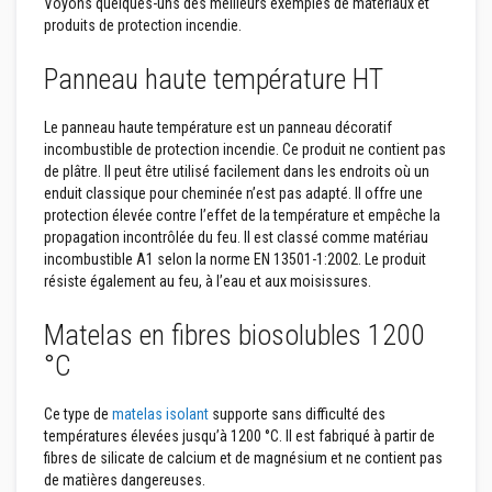
Voyons quelques-uns des meilleurs exemples de matériaux et
r
produits de protection incendie.
p
o
ê
Panneau haute température HT
l
e
s
Le panneau haute température est un panneau décoratif
e
incombustible de protection incendie. Ce produit ne contient pas
t
c
de plâtre. Il peut être utilisé facilement dans les endroits où un
h
enduit classique pour cheminée n’est pas adapté. Il offre une
e
protection élevée contre l’effet de la température et empêche la
m
propagation incontrôlée du feu. Il est classé comme matériau
i
n
incombustible A1 selon la norme EN 13501-1:2002. Le produit
é
résiste également au feu, à l’eau et aux moisissures.
e
s
Matelas en fibres biosolubles 1200
P
°C
e
i
n
Ce type de
matelas isolant
supporte sans difficulté des
t
températures élevées jusqu’à 1200 °C. Il est fabriqué à partir de
u
r
fibres de silicate de calcium et de magnésium et ne contient pas
e
de matières dangereuses.
s