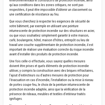
environnementaux et constructifs de protection incendie, ainsi
s
qu’aux conditions dans les zones critiques, ne sont pas
p
o
respectées, il peut être impossible d’obtenir un classement ou
u
une certification de résistance au feu.
r
c
Que vous cherchiez à respecter les exigences de sécurité de
a
votre bâtiment, par exemple en utilisant une peinture
r
intumescente de protection incendie sur des structures en acier,
r
e
ou que vous souhaitiez simplement garantir à votre maison,
l
café, boulangerie, hôtel, maison d’hôtes, entrepôt ou lieu de
a
travail une couche supplémentaire de protection incendie, il est
g
important de réaliser une évaluation correcte du risque incendie
e
avant d’installer des produits de protection incendie.
N
Une fois celle-ci effectuée, vous saurez quelles mesures
e
doivent être prises et quels éléments de protection incendie
t
t
utiliser, y compris la construction avec des briques réfractaires,
o
l’ajout d’extincteurs ou d’autres mesures de protection pour
y
l’évacuation en cas d’incendie, l’installation ou la mise à niveau
a
de portes coupe-feu, le choix de la peinture intumescente de
n
t
protection incendie adaptée, ainsi que la vérification de la
s
présence de rideaux, meubles et textiles d’intérieur traités
p
ignifuges.
o
u