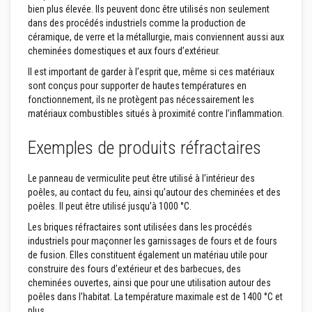
bien plus élevée. Ils peuvent donc être utilisés non seulement
z
i
dans des procédés industriels comme la production de
r
céramique, de verre et la métallurgie, mais conviennent aussi aux
c
cheminées domestiques et aux fours d’extérieur.
o
n
Il est important de garder à l’esprit que, même si ces matériaux
sont conçus pour supporter de hautes températures en
R
fonctionnement, ils ne protègent pas nécessairement les
e
v
matériaux combustibles situés à proximité contre l’inflammation.
ê
t
Exemples de produits réfractaires
e
m
e
Le panneau de vermiculite peut être utilisé à l’intérieur des
n
t
poêles, au contact du feu, ainsi qu’autour des cheminées et des
s
poêles. Il peut être utilisé jusqu’à 1000 °C.
r
é
Les briques réfractaires sont utilisées dans les procédés
f
industriels pour maçonner les garnissages de fours et de fours
r
de fusion. Elles constituent également un matériau utile pour
a
construire des fours d’extérieur et des barbecues, des
c
t
cheminées ouvertes, ainsi que pour une utilisation autour des
a
poêles dans l’habitat. La température maximale est de 1400 °C et
i
plus.