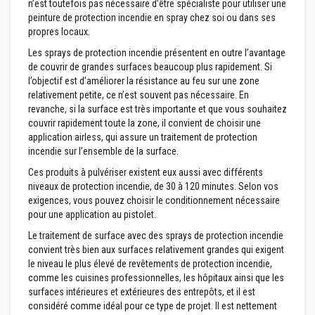
n’est toutefois pas nécessaire d’être spécialiste pour utiliser une
u
r
peinture de protection incendie en spray chez soi ou dans ses
e
propres locaux.
t
l
Les sprays de protection incendie présentent en outre l’avantage
i
de couvrir de grandes surfaces beaucoup plus rapidement. Si
n
l’objectif est d’améliorer la résistance au feu sur une zone
t
e
relativement petite, ce n’est souvent pas nécessaire. En
a
revanche, si la surface est très importante et que vous souhaitez
u
couvrir rapidement toute la zone, il convient de choisir une
x
application airless, qui assure un traitement de protection
incendie sur l’ensemble de la surface.
A
d
Ces produits à pulvériser existent eux aussi avec différents
h
niveaux de protection incendie, de 30 à 120 minutes. Selon vos
é
s
exigences, vous pouvez choisir le conditionnement nécessaire
i
pour une application au pistolet.
f
s
Le traitement de surface avec des sprays de protection incendie
r
convient très bien aux surfaces relativement grandes qui exigent
é
le niveau le plus élevé de revêtements de protection incendie,
s
i
comme les cuisines professionnelles, les hôpitaux ainsi que les
s
surfaces intérieures et extérieures des entrepôts, et il est
t
considéré comme idéal pour ce type de projet. Il est nettement
a