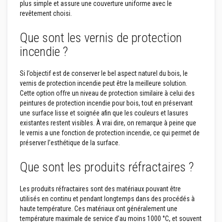
plus simple et assure une couverture uniforme avec le
n
t
revêtement choisi.
s
à
Que sont les vernis de protection
l
a
incendie ?
c
h
a
Si l’objectif est de conserver le bel aspect naturel du bois, le
l
vernis de protection incendie peut être la meilleure solution.
e
u
Cette option offre un niveau de protection similaire à celui des
r
peintures de protection incendie pour bois, tout en préservant
une surface lisse et soignée afin que les couleurs et lasures
R
existantes restent visibles. À vrai dire, on remarque à peine que
é
le vernis a une fonction de protection incendie, ce qui permet de
f
r
préserver l’esthétique de la surface.
a
c
Que sont les produits réfractaires ?
t
a
i
Les produits réfractaires sont des matériaux pouvant être
r
e
utilisés en continu et pendant longtemps dans des procédés à
s
haute température. Ces matériaux ont généralement une
a
température maximale de service d’au moins 1000 °C, et souvent
u