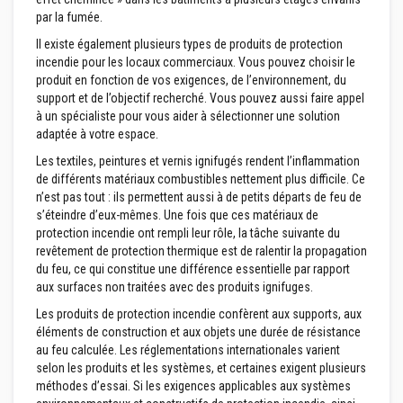
t
a
par la fumée.
n
Il existe également plusieurs types de produits de protection
t
s
incendie pour les locaux commerciaux. Vous pouvez choisir le
à
produit en fonction de vos exigences, de l’environnement, du
l
support et de l’objectif recherché. Vous pouvez aussi faire appel
a
à un spécialiste pour vous aider à sélectionner une solution
c
h
adaptée à votre espace.
a
l
Les textiles, peintures et vernis ignifugés rendent l’inflammation
e
de différents matériaux combustibles nettement plus difficile. Ce
u
n’est pas tout : ils permettent aussi à de petits départs de feu de
r
s’éteindre d’eux-mêmes. Une fois que ces matériaux de
protection incendie ont rempli leur rôle, la tâche suivante du
C
o
revêtement de protection thermique est de ralentir la propagation
l
du feu, ce qui constitue une différence essentielle par rapport
l
aux surfaces non traitées avec des produits ignifuges.
e
e
Les produits de protection incendie confèrent aux supports, aux
t
éléments de construction et aux objets une durée de résistance
j
au feu calculée. Les réglementations internationales varient
o
i
selon les produits et les systèmes, et certaines exigent plusieurs
n
méthodes d’essai. Si les exigences applicables aux systèmes
t