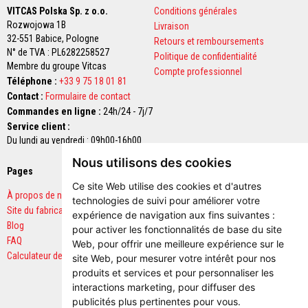
r
VITCAS Polska Sp. z o.o.
Conditions générales
é
s
Rozwojowa 1B
Livraison
i
32-551 Babice,
Pologne
Retours et remboursements
s
N° de TVA : PL6282258527
Politique de confidentialité
t
Membre du groupe Vitcas
a
Compte professionnel
n
Téléphone :
+33 9 75 18 01 81
t
Contact :
Formulaire de contact
s
Commandes en ligne :
24h/24 - 7j/7
à
l
Service client :
a
Du lundi au vendredi : 09h00-16h00
c
h
Nous utilisons des cookies
a
Pages
Paiements sécurisés
l
Ce site Web utilise des cookies et d'autres
e
À propos de nous
u
technologies de suivi pour améliorer votre
Site du fabricant
r
expérience de navigation aux fins suivantes :
Blog
pour activer les fonctionnalités de base du site
B
FAQ
Web
,
pour offrir une meilleure expérience sur le
r
Calculateur de quantités
site Web
,
pour mesurer votre intérêt pour nos
i
produits et services et pour personnaliser les
q
u
interactions marketing
,
pour diffuser des
e
publicités plus pertinentes pour vous
.