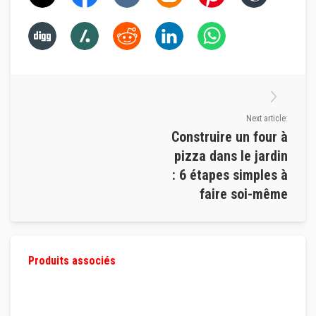
t
i
q
u
e
s
r
é
f
r
Next article:
a
Construire un four à
c
t
pizza dans le jardin
a
i
: 6 étapes simples à
r
e
faire soi-même
s
m
o
d
e
l
Produits associés
a
b
l
e
s