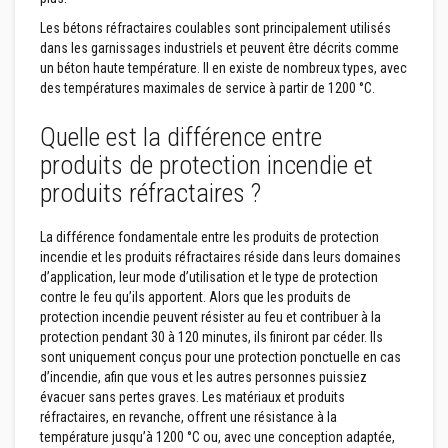
r
e
Les bétons réfractaires coulables sont principalement utilisés
s
dans les garnissages industriels et peuvent être décrits comme
un béton haute température. Il en existe de nombreux types, avec
M
a
des températures maximales de service à partir de 1200 °C.
t
é
Quelle est la différence entre
r
i
produits de protection incendie et
a
u
produits réfractaires ?
x
r
é
La différence fondamentale entre les produits de protection
s
incendie et les produits réfractaires réside dans leurs domaines
i
d’application, leur mode d’utilisation et le type de protection
s
t
contre le feu qu’ils apportent. Alors que les produits de
a
protection incendie peuvent résister au feu et contribuer à la
n
protection pendant 30 à 120 minutes, ils finiront par céder. Ils
t
sont uniquement conçus pour une protection ponctuelle en cas
s
a
d’incendie, afin que vous et les autres personnes puissiez
u
évacuer sans pertes graves. Les matériaux et produits
x
réfractaires, en revanche, offrent une résistance à la
a
température jusqu’à 1200 °C ou, avec une conception adaptée,
c