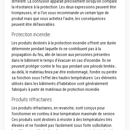
différent. La confusion apparaît précisément lorsqu’on compare
p
la résistance à la protection. Les deux expressions peuvent être
l
â
trompeuses, et si l’on vous recommande un certain type de
t
produit mais que vous achetez l’autre, les conséquences
r
peuvent être défavorables.
e
r
Protection incendie :
é
s
Les produits destinés à la protection incendie offrent une durée
i
déterminée pendant laquelle ils ne contribuent pas à la
s
t
propagation du feu, afin de laisser aux personnes présentes
a
dans le bâtiment le temps d’évacuer en cas d’incendie. Ils ne
n
peuvent protéger contre le feu que pendant une période limitée ;
t
au-delà, le matériau finira par être endommagé, fondre ou perdre
s
à
sa fonction sous l’effet des hautes températures. Les éléments
l
utilisés dans les bâtiments d’habitation sont généralement
a
fabriqués à partir de matériaux de protection incendie.
c
h
Produits réfractaires :
a
l
Les produits réfractaires, en revanche, sont conçus pour
e
fonctionner en continu à leur température maximale de service.
u
r
Ces produits sont destinés à résister à des températures très
élevées et ne fondent pas facilement sous forte sollicitation.
M