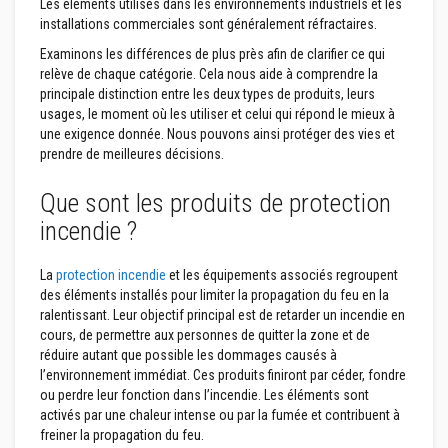
Les éléments utilisés dans les environnements industriels et les
o
installations commerciales sont généralement réfractaires.
r
t
Examinons les différences de plus près afin de clarifier ce qui
i
relève de chaque catégorie. Cela nous aide à comprendre la
e
principale distinction entre les deux types de produits, leurs
r
s
usages, le moment où les utiliser et celui qui répond le mieux à
r
une exigence donnée. Nous pouvons ainsi protéger des vies et
é
prendre de meilleures décisions.
s
i
s
Que sont les produits de protection
t
a
incendie ?
n
t
s
La
protection incendie
et les équipements associés regroupent
a
des éléments installés pour limiter la propagation du feu en la
u
ralentissant. Leur objectif principal est de retarder un incendie en
f
e
cours, de permettre aux personnes de quitter la zone et de
u
réduire autant que possible les dommages causés à
e
l’environnement immédiat. Ces produits finiront par céder, fondre
t
ou perdre leur fonction dans l’incendie. Les éléments sont
c
i
activés par une chaleur intense ou par la fumée et contribuent à
m
freiner la propagation du feu.
e