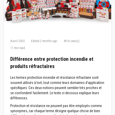
M
a
s
t
i
c
s
r
é
f
8 avril 2020
Edited
2 months ago
4916 view(s)
r
a
11 min read
c
t
Différence entre protection incendie et
a
i
produits réfractaires
r
e
s
Les termes protection incendie et résistance réfractaire sont
souvent utilisés à tort, tout comme leurs domaines d’application
E
spécifiques. Ces deux notions peuvent sembler très proches et
n
se confondent facilement. Le texte ci-dessous explique leurs
d
u
différences.
i
t
Protection et résistance ne peuvent pas être employés comme
e
synonymes, car chaque terme désigne quelque chose de bien
t