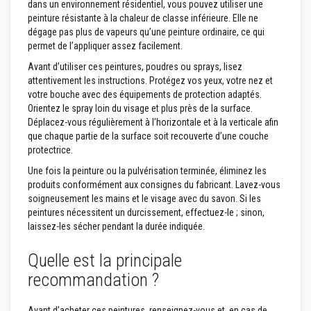
dans un environnement résidentiel, vous pouvez utiliser une
peinture résistante à la chaleur de classe inférieure. Elle ne
M
dégage pas plus de vapeurs qu’une peinture ordinaire, ce qui
a
permet de l’appliquer assez facilement.
s
t
Avant d’utiliser ces peintures, poudres ou sprays, lisez
i
c
attentivement les instructions. Protégez vos yeux, votre nez et
s
votre bouche avec des équipements de protection adaptés.
e
Orientez le spray loin du visage et plus près de la surface.
t
Déplacez-vous régulièrement à l’horizontale et à la verticale afin
p
â
que chaque partie de la surface soit recouverte d’une couche
t
protectrice.
e
s
Une fois la peinture ou la pulvérisation terminée, éliminez les
d
produits conformément aux consignes du fabricant. Lavez-vous
e
soigneusement les mains et le visage avec du savon. Si les
r
peintures nécessitent un durcissement, effectuez-le ; sinon,
é
p
laissez-les sécher pendant la durée indiquée.
a
r
Quelle est la principale
a
t
recommandation ?
i
o
n
Avant d’acheter ces peintures, renseignez-vous et, en cas de