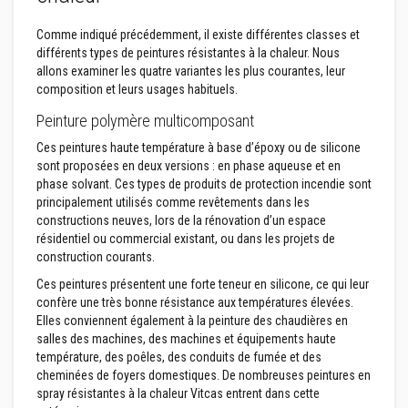
r
é
Comme indiqué précédemment, il existe différentes classes et
f
différents types de peintures résistantes à la chaleur. Nous
r
allons examiner les quatre variantes les plus courantes, leur
a
c
composition et leurs usages habituels.
t
a
Peinture polymère multicomposant
i
r
Ces peintures haute température à base d’époxy ou de silicone
e
sont proposées en deux versions : en phase aqueuse et en
s
phase solvant. Ces types de produits de protection incendie sont
principalement utilisés comme revêtements dans les
M
constructions neuves, lors de la rénovation d’un espace
a
t
résidentiel ou commercial existant, ou dans les projets de
é
construction courants.
r
i
Ces peintures présentent une forte teneur en silicone, ce qui leur
a
confère une très bonne résistance aux températures élevées.
u
Elles conviennent également à la peinture des chaudières en
x
d
salles des machines, des machines et équipements haute
'
température, des poêles, des conduits de fumée et des
a
cheminées de foyers domestiques. De nombreuses peintures en
c
spray résistantes à la chaleur Vitcas entrent dans cette
c