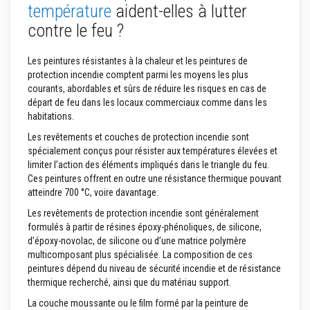
température
aident-elles à lutter
o
r
contre le feu ?
t
i
e
Les peintures résistantes à la chaleur et les peintures de
r
protection incendie comptent parmi les moyens les plus
s
r
courants, abordables et sûrs de réduire les risques en cas de
é
départ de feu dans les locaux commerciaux comme dans les
s
habitations.
i
s
Les revêtements et couches de protection incendie sont
t
spécialement conçus pour résister aux températures élevées et
a
limiter l’action des éléments impliqués dans le triangle du feu.
n
t
Ces peintures offrent en outre une résistance thermique pouvant
s
atteindre 700 °C, voire davantage.
a
u
Les revêtements de protection incendie sont généralement
f
formulés à partir de résines époxy-phénoliques, de silicone,
e
d’époxy-novolac, de silicone ou d’une matrice polymère
u
e
multicomposant plus spécialisée. La composition de ces
t
peintures dépend du niveau de sécurité incendie et de résistance
c
thermique recherché, ainsi que du matériau support.
i
m
La couche moussante ou le film formé par la peinture de
e