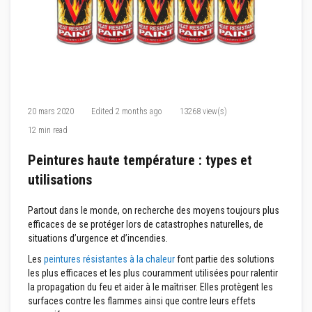
M
a
s
t
i
c
s
r
é
f
20 mars 2020
Edited
2 months ago
13268 view(s)
r
a
12 min read
c
t
Peintures haute température : types et
a
i
utilisations
r
e
s
Partout dans le monde, on recherche des moyens toujours plus
efficaces de se protéger lors de catastrophes naturelles, de
E
situations d’urgence et d’incendies.
n
d
Les
peintures résistantes à la chaleur
font partie des solutions
u
les plus efficaces et les plus couramment utilisées pour ralentir
i
t
la propagation du feu et aider à le maîtriser. Elles protègent les
e
surfaces contre les flammes ainsi que contre leurs effets
t