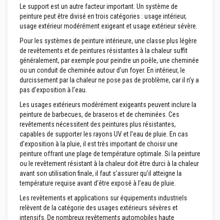
i
Le support est un autre facteur important. Un système de
d
peinture peut être divisé en trois catégories : usage intérieur,
e
usage extérieur modérément exigeant et usage extérieur sévère.
s
Pour les systèmes de peinture intérieure, une classe plus légère
B
de revêtements et de peintures résistantes à la chaleur suffit
é
généralement, par exemple pour peindre un poêle, une cheminée
t
o
ou un conduit de cheminée autour d’un foyer. En intérieur, le
n
durcissement par la chaleur ne pose pas de problème, car il n’y a
s
pas d’exposition à l’eau.
r
é
Les usages extérieurs modérément exigeants peuvent inclure la
f
peinture de barbecues, de braseros et de cheminées. Ces
r
a
revêtements nécessitent des peintures plus résistantes,
c
capables de supporter les rayons UV et l’eau de pluie. En cas
t
d’exposition à la pluie, il est très important de choisir une
a
peinture offrant une plage de température optimale. Si la peinture
i
r
ou le revêtement résistant à la chaleur doit être durci à la chaleur
e
avant son utilisation finale, il faut s’assurer qu’il atteigne la
s
température requise avant d’être exposé à l’eau de pluie.
P
Les revêtements et applications sur équipements industriels
l
relèvent de la catégorie des usages extérieurs sévères et
a
intensifs. De nombreux revêtements automobiles haute
s