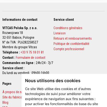
a
c
t
a
i
Informations de contact
Service client
r
e
VITCAS Polska Sp. z o.o.
s
Conditions générales
d
Rozwojowa 1B
Livraison
e
32-551 Babice,
Pologne
Retours et remboursements
r
N° de TVA : PL6282258527
e
Politique de confidentialité
Membre du groupe Vitcas
m
Compte professionnel
p
Téléphone :
+33 9 75 18 01 81
l
Contact :
Formulaire de contact
a
c
Commandes en ligne :
24h/24 - 7j/7
e
Service client :
m
Du lundi au vendredi : 09h00-16h00
e
n
Nous utilisons des cookies
t
Pages
Paiements sécurisés
Ce site Web utilise des cookies et d'autres
B
À propos de nous
technologies de suivi pour améliorer votre
r
Site du fabricant
i
expérience de navigation aux fins suivantes :
q
Blog
pour activer les fonctionnalités de base du site
u