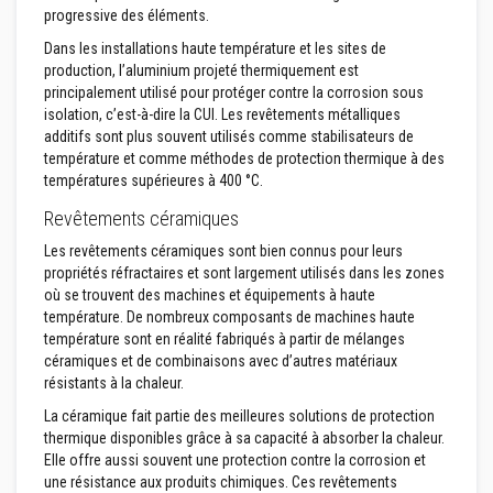
u
progressive des éléments.
r
e
Dans les installations haute température et les sites de
t
production, l’aluminium projeté thermiquement est
l
principalement utilisé pour protéger contre la corrosion sous
i
n
isolation, c’est-à-dire la CUI. Les revêtements métalliques
t
additifs sont plus souvent utilisés comme stabilisateurs de
e
température et comme méthodes de protection thermique à des
a
températures supérieures à 400 °C.
u
x
Revêtements céramiques
A
Les revêtements céramiques sont bien connus pour leurs
d
propriétés réfractaires et sont largement utilisés dans les zones
h
é
où se trouvent des machines et équipements à haute
s
température. De nombreux composants de machines haute
i
température sont en réalité fabriqués à partir de mélanges
f
céramiques et de combinaisons avec d’autres matériaux
s
r
résistants à la chaleur.
é
La céramique fait partie des meilleures solutions de protection
s
i
thermique disponibles grâce à sa capacité à absorber la chaleur.
s
Elle offre aussi souvent une protection contre la corrosion et
t
une résistance aux produits chimiques. Ces revêtements
a