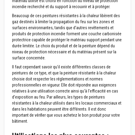
matériau utilisé est choisi en fonction du niveau de protection
t
a
incendie recherché et du support à recouvrir et à protéger.
n
t
Beaucoup de ces peintures résistantes à la chaleur libèrent des
s
gaz destinés à limiter la propagation du feu sur les zones et
à
surfaces environnantes, tandis que d’autres revêtements et
l
produits de protection incendie forment une couche carbonisée
a
c
protectrice capable de protéger le matériau support pendant une
h
durée limitée. Le choix du produit et de la peinture dépend du
a
niveau de protection nécessaire et du matériau présent sur la
l
surface concernée.
e
u
Il faut cependant savoir qu’il existe différentes classes de
r
peintures de ce type, et que la peinture résistante à la chaleur
choisie doit respecter les réglementations et normes
C
o
professionnelles en vigueur. Elle doit répondre aux exigences
l
relatives à une utilisation correcte ainsi qu’à l’efficacité en cas
l
d’exposition au feu. Par ailleurs, les types de peintures
e
résistantes à la chaleur utilisés dans les locaux commerciaux et
e
t
dans les habitations peuvent être différents. Il est donc
j
important de vérifier que vous achetez le bon produit pour votre
o
bâtiment.
i
n
t