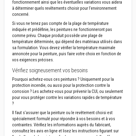
fonctionnement ainsi que les éventuelles variations vous aidera
z
à déterminer quels revêtements choisir pour l’environnement
i
concerné.
r
c
Si vous ne tenez pas compte de la plage de température
o
n
indiquée et prédéfinie, les peintures ne fonctionneront pas
comme prévu. Chaque produit possède une plage de
R
température déterminée, qui dépend des matériaux utilisés dans
e
sa formulation. Vous devez vérifier la température maximale
v
annoncée pour la peinture, puis faire votre choix en fonction de
ê
t
vos exigences précises.
e
m
Vérifiez soigneusement vos besoins
e
n
Pourquoi achetez-vous ces peintures ? Uniquement pour la
t
protection incendie, ou aussi pour la protection contre la
s
corrosion ? Les achetez-vous pour prévenir la CUI, ou seulement
r
pour vous protéger contre les variations rapides de température
é
f
?
r
Il faut s’assurer que la peinture ou le revêtement choisi est
a
c
spécialement formulé pour répondre à vos besoins et à vos
t
contraintes. Vérifiez les informations auprès du fabricant,
a
consultez les avis en ligne et lisez les instructions figurant sur
i