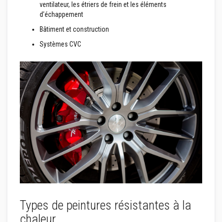
ventilateur, les étriers de frein et les éléments
r
p
d’échappement
o
ê
Bâtiment et construction
l
Systèmes CVC
e
s
e
t
c
h
e
m
i
n
é
e
s
P
e
i
n
t
u
Types de peintures résistantes à la
r
e
chaleur
s