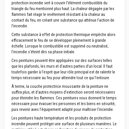
protection incendie sert à couvrir l’élément combustible du
n
triangle du feu mentionné plus haut. La chaleur dégagée par les
t
s
flammes fait réagir le revêtement résistant à la chaleur au
contact du feu, en créant une substance qui atténue l’action de
M
l’incendie.
a
s
Cette substance à effet de protection thermique empêche alors
t
efficacement le feu de se développer pleinement à grande
i
échelle. Lorsque le combustible est supprimé ou neutralisé,
c
s
l’incendie s’éteint dès sa phase initiale.
e
Ces peintures peuvent être appliquées sur des surfaces telles
t
s
que les plafonds, les murs et d’autres parties d’un local. Il faut
c
toutefois garder à l’esprit que leur rôle principal est de ralentir le
e
temps nécessaire au feu pour atteindre tout ce qui l’entoure.
l
l
À terme, la couche protectrice moussante de la peinture ne
a
suffira plus, et d’autres moyens d’extinction seront nécessaires
n
t
pour éteindre les flammes. Ces peintures vous donnent le temps
s
nécessaire pour évacuer les personnes et les biens en sécurité,
r
puis revenir avec l’équipement adapté pour maîtriser l’incendie.
é
s
Les peintures haute température et les produits de protection
i
incendie peuvent protéger une surface de plusieurs manières. Le
s