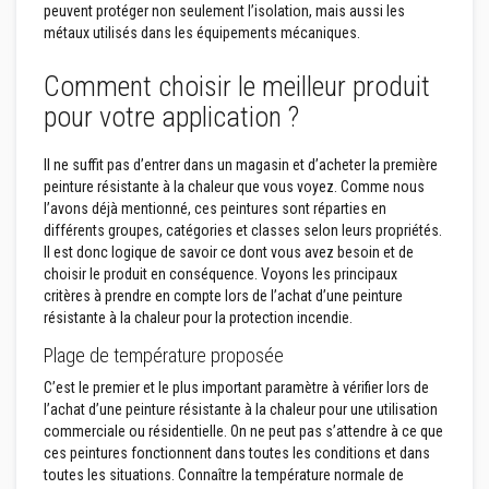
peuvent protéger non seulement l’isolation, mais aussi les
n
t
métaux utilisés dans les équipements mécaniques.
s
à
Comment choisir le meilleur produit
l
a
pour votre application ?
c
h
a
Il ne suffit pas d’entrer dans un magasin et d’acheter la première
l
peinture résistante à la chaleur que vous voyez. Comme nous
e
u
l’avons déjà mentionné, ces peintures sont réparties en
r
différents groupes, catégories et classes selon leurs propriétés.
Il est donc logique de savoir ce dont vous avez besoin et de
R
choisir le produit en conséquence. Voyons les principaux
é
critères à prendre en compte lors de l’achat d’une peinture
f
r
résistante à la chaleur pour la protection incendie.
a
c
Plage de température proposée
t
a
C’est le premier et le plus important paramètre à vérifier lors de
i
l’achat d’une peinture résistante à la chaleur pour une utilisation
r
commerciale ou résidentielle. On ne peut pas s’attendre à ce que
e
ces peintures fonctionnent dans toutes les conditions et dans
s
a
toutes les situations. Connaître la température normale de
u