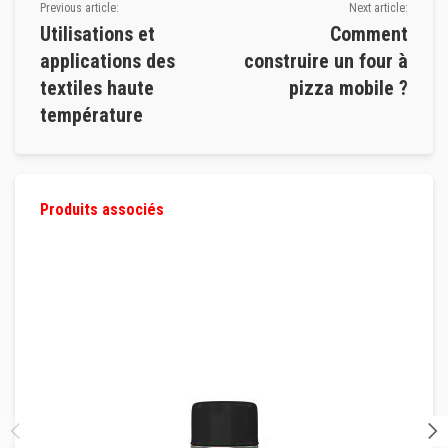
s
Previous article:
Next article:
r
Utilisations et
Comment
é
applications des
construire un four à
f
r
textiles haute
pizza mobile ?
a
température
c
t
a
i
r
e
Produits associés
s
B
r
i
q
u
e
s
r
é
f
r
a