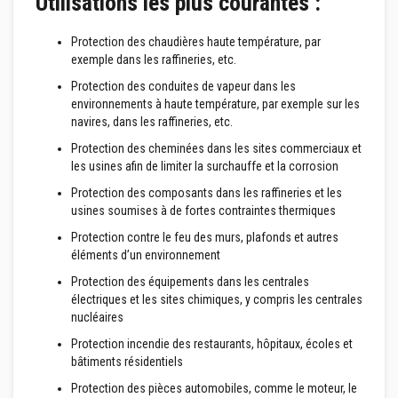
Utilisations les plus courantes :
s
p
o
Protection des chaudières haute température, par
u
exemple dans les raffineries, etc.
r
c
Protection des conduites de vapeur dans les
a
environnements à haute température, par exemple sur les
r
r
navires, dans les raffineries, etc.
e
l
Protection des cheminées dans les sites commerciaux et
a
les usines afin de limiter la surchauffe et la corrosion
g
e
Protection des composants dans les raffineries et les
usines soumises à de fortes contraintes thermiques
N
e
Protection contre le feu des murs, plafonds et autres
t
éléments d’un environnement
t
o
Protection des équipements dans les centrales
y
électriques et les sites chimiques, y compris les centrales
a
nucléaires
n
t
Protection incendie des restaurants, hôpitaux, écoles et
s
bâtiments résidentiels
p
o
Protection des pièces automobiles, comme le moteur, le
u