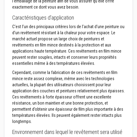
l’emballage de la peinture afin de vous assurer qu’elle offre
r
e
exactement ce dont vous avez besoin.
s
Caractéristiques d’application
M
C’est l’un des principaux critères lors de l’achat d’une peinture ou
a
t
d’un revêtement résistant à la chaleur pour votre espace. Le
é
marché actuel propose un large choix de peintures et
r
revêtements en film mince destinés à la protection et aux
i
applications haute température. Ces revêtements en film mince
a
u
peuvent rester souples, intacts et conserver leurs propriétés
x
essentielles même à des températures élevées.
r
é
Cependant, comme la fabrication de ces revêtements en film
s
mince reste assez complexe, même avec les technologies
i
actuelles, la plupart des utilisateurs choisissent pour leur
s
t
application des couches et peintures relativement plus épaisses.
a
Ces revêtements à forte épaisseur offrent une excellente
n
résistance, un bon maintien et une bonne protection, et
t
permettent d’obtenir une épaisseur de film plus importante à des
s
a
températures élevées. Ils peuvent également rester intacts plus
u
longtemps.
x
a
Environnement dans lequel le revêtement sera utilisé
c