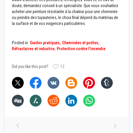
r
doute, demandez conseil à un spécialiste. Que vous souhaitiez
é
s
acheter une peinture résistante à la chaleur pour une cheminée
i
ou peindre des tuyauteries, le choix final dépend du matériau de
s
la surface et de vos exigences particulières.
t
a
n
t
Posted in:
Guides pratiques
Cheminées et poêles
s
à
Réfractaires et industrie
Protection contre l'incendie
l
a
c
Did you like this post?
12
h
a
l
e
u
r
B
r
i
q
u
e