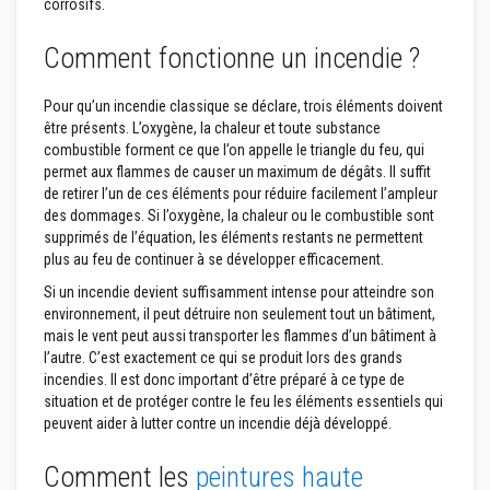
corrosifs.
p
l
â
Comment fonctionne un incendie ?
t
r
e
Pour qu’un incendie classique se déclare, trois éléments doivent
r
être présents. L’oxygène, la chaleur et toute substance
é
combustible forment ce que l’on appelle le triangle du feu, qui
s
i
permet aux flammes de causer un maximum de dégâts. Il suffit
s
de retirer l’un de ces éléments pour réduire facilement l’ampleur
t
des dommages. Si l’oxygène, la chaleur ou le combustible sont
a
supprimés de l’équation, les éléments restants ne permettent
n
t
plus au feu de continuer à se développer efficacement.
s
à
Si un incendie devient suffisamment intense pour atteindre son
l
environnement, il peut détruire non seulement tout un bâtiment,
a
mais le vent peut aussi transporter les flammes d’un bâtiment à
c
l’autre. C’est exactement ce qui se produit lors des grands
h
a
incendies. Il est donc important d’être préparé à ce type de
l
situation et de protéger contre le feu les éléments essentiels qui
e
peuvent aider à lutter contre un incendie déjà développé.
u
r
Comment les
peintures haute
M