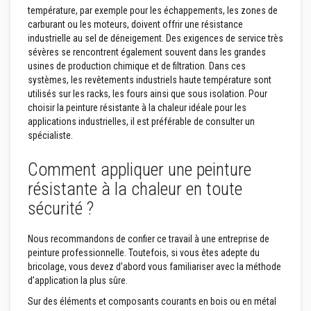
température, par exemple pour les échappements, les zones de
t
i
carburant ou les moteurs, doivent offrir une résistance
q
industrielle au sel de déneigement. Des exigences de service très
u
sévères se rencontrent également souvent dans les grandes
e
usines de production chimique et de filtration. Dans ces
s
r
systèmes, les revêtements industriels haute température sont
é
utilisés sur les racks, les fours ainsi que sous isolation. Pour
f
choisir la peinture résistante à la chaleur idéale pour les
r
applications industrielles, il est préférable de consulter un
a
c
spécialiste.
t
a
Comment appliquer une peinture
i
r
résistante à la chaleur en toute
e
s
sécurité ?
m
o
d
Nous recommandons de confier ce travail à une entreprise de
e
peinture professionnelle. Toutefois, si vous êtes adepte du
l
a
bricolage, vous devez d’abord vous familiariser avec la méthode
b
d’application la plus sûre.
l
e
Sur des éléments et composants courants en bois ou en métal
s