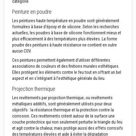
u
catégorie.
m
u
Peinture en poudre
l
a
Les peintures haute température en poudre sont généralement
t
formulées à base d’époxy et de silicone. Selon les recherches
i
actuelles, les poudres à base de silicone fonctionnent mieux et
o
plus efficacement à des températures plus élevées. La forme
n
d
poudre des peintures à haute résistance ne contient en outre
e
aucun COV.
c
h
Ces peintures permettent également d’utiliser différentes
a
associations de couleurs et des finitions murales esthétiques.
l
Elles protègent les éléments contre le feu tout en offrant un bel
e
aspect et en s’intégrant à l’esthétique générale du lieu.
u
r
Projection thermique
C
Les revêtements par projection thermique, ou revêtements
o
métalliques additifs, sont généralement utilisés pour deux
n
t
objectifs : la résistance thermique et la protection contre la
r
corrosion. Ces revêtements créent autour de la surface une
e
couche protectrice qui non seulement perturbe le triangle du feu
c
et agit contre la chaleur, mais protège aussi des effets corrosifs
o
e
des températures élevées et aide à éviter la dégradation