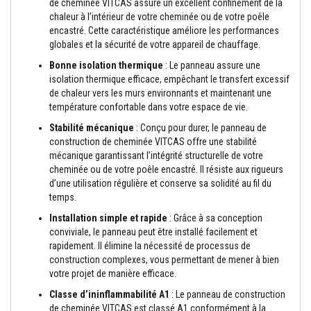
de cheminée VITCAS assure un excellent confinement de la
n
chaleur à l’intérieur de votre cheminée ou de votre poêle
t
encastré. Cette caractéristique améliore les performances
s
globales et la sécurité de votre appareil de chauffage.
M
Bonne isolation thermique
: Le panneau assure une
a
isolation thermique efficace, empêchant le transfert excessif
s
t
de chaleur vers les murs environnants et maintenant une
i
température confortable dans votre espace de vie.
c
s
Stabilité mécanique
: Conçu pour durer, le panneau de
e
construction de cheminée VITCAS offre une stabilité
t
mécanique garantissant l’intégrité structurelle de votre
s
c
cheminée ou de votre poêle encastré. Il résiste aux rigueurs
e
d’une utilisation régulière et conserve sa solidité au fil du
l
temps.
l
a
Installation simple et rapide
: Grâce à sa conception
n
conviviale, le panneau peut être installé facilement et
t
rapidement. Il élimine la nécessité de processus de
s
r
construction complexes, vous permettant de mener à bien
é
votre projet de manière efficace.
s
i
Classe d’ininflammabilité A1
: Le panneau de construction
s
de cheminée VITCAS est classé A1 conformément à la