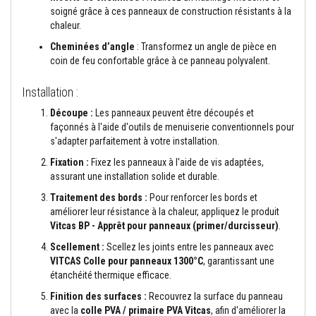
s
soigné grâce à ces panneaux de construction résistants à la
p
chaleur.
o
u
Cheminées d’angle
: Transformez un angle de pièce en
r
coin de feu confortable grâce à ce panneau polyvalent.
c
a
r
Installation :
r
e
Découpe :
Les panneaux peuvent être découpés et
l
façonnés à l'aide d'outils de menuiserie conventionnels pour
a
g
s'adapter parfaitement à votre installation.
e
Fixation :
Fixez les panneaux à l'aide de vis adaptées,
assurant une installation solide et durable.
N
e
Traitement des bords :
Pour renforcer les bords et
t
t
améliorer leur résistance à la chaleur, appliquez le produit
o
Vitcas BP - Apprêt pour panneaux (primer/durcisseur)
.
y
a
Scellement :
Scellez les joints entre les panneaux avec
n
VITCAS Colle pour panneaux 1300°C
, garantissant une
t
étanchéité thermique efficace.
s
p
Finition des surfaces :
Recouvrez la surface du panneau
o
avec la
colle PVA / primaire PVA Vitcas
, afin d'améliorer la
u