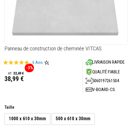
M
a
s
t
i
c
s
r
é
f
Skip
Panneau de construction de cheminée VITCAS
r
to
a
c
the
Évaluation:
LIVRAISON RAPIDE
6
Avis
t
beginning
-3%
a
99
100
% of
of
QUALITÉ FIABLE
i
32,49 €
the
38,99 €
r
5060197261504
e
images
s
gallery
V-BOARD-CS.
E
n
d
Taille
u
i
1000 x 610 x 30mm
500 x 610 x 30mm
t
e
t