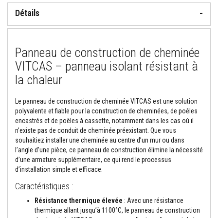
o
Détails
r
t
i
e
r
Panneau de construction de cheminée
s
r
VITCAS – panneau isolant résistant à
é
la chaleur
s
i
s
t
Le panneau de construction de cheminée VITCAS est une solution
a
polyvalente et fiable pour la construction de cheminées, de poêles
n
encastrés et de poêles à cassette, notamment dans les cas où il
t
n’existe pas de conduit de cheminée préexistant. Que vous
s
a
souhaitiez installer une cheminée au centre d’un mur ou dans
u
l’angle d’une pièce, ce panneau de construction élimine la nécessité
f
d’une armature supplémentaire, ce qui rend le processus
e
d’installation simple et efficace.
u
e
Caractéristiques :
t
c
Résistance thermique élevée
: Avec une résistance
i
m
thermique allant jusqu’à 1100°C, le panneau de construction
e