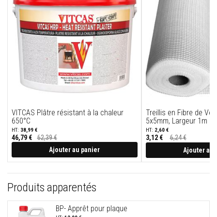
u
m
u
l
a
t
i
o
n
d
e
c
h
a
l
VITCAS Plâtre résistant à la chaleur
Treillis en Fibre de Ver
e
650°C
5x5mm, Largeur 1m
u
38,99 €
2,60 €
r
46,79 €
62,39 €
3,12 €
6,24 €
Prix
Spécial
Ajouter au panier
Ajouter au 
C
o
n
t
r
Produits apparentés
e
c
o
BP- Apprêt pour plaque
e