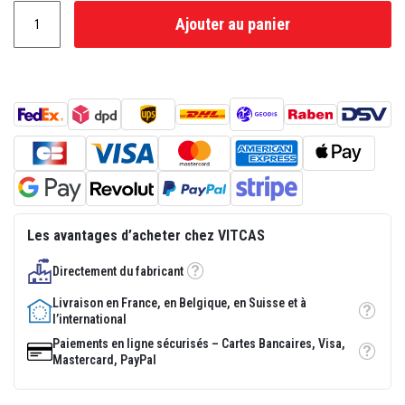
p
Ajouter au panier
l
â
t
r
e
r
é
s
i
s
t
a
n
t
s
Les avantages d’acheter chez VITCAS
à
l
a
Directement du fabricant
Tooltip
c
h
Livraison en France, en Belgique, en Suisse et à
a
Tooltip
l’international
l
e
Paiements en ligne sécurisés – Cartes Bancaires, Visa,
u
Tooltip
Mastercard, PayPal
r
M