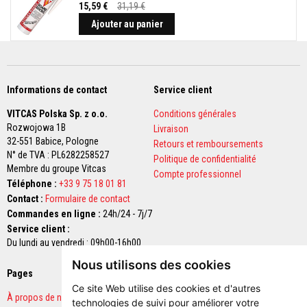
15,59 €
31,19 €
n
Prix
t
Spécial
Ajouter au panier
s
à
l
a
c
h
Informations de contact
Service client
a
l
VITCAS Polska Sp. z o.o.
Conditions générales
e
Rozwojowa 1B
u
Livraison
r
32-551 Babice,
Pologne
Retours et remboursements
N° de TVA : PL6282258527
Politique de confidentialité
R
Membre du groupe Vitcas
Compte professionnel
é
Téléphone :
+33 9 75 18 01 81
f
r
Contact :
Formulaire de contact
a
Commandes en ligne :
24h/24 - 7j/7
c
Service client :
t
a
Du lundi au vendredi : 09h00-16h00
i
r
Nous utilisons des cookies
Pages
e
Paiements sécurisés
s
Ce site Web utilise des cookies et d'autres
a
À propos de nous
technologies de suivi pour améliorer votre
u