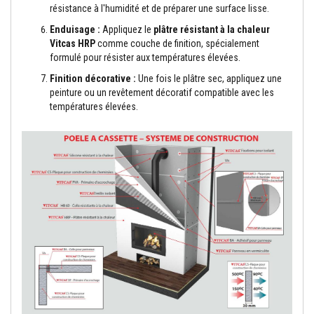
r
résistance à l'humidité et de préparer une surface lisse.
p
Enduisage :
Appliquez le
plâtre résistant à la chaleur
o
ê
Vitcas HRP
comme couche de finition, spécialement
l
formulé pour résister aux températures élevées.
e
s
Finition décorative :
Une fois le plâtre sec, appliquez une
e
peinture ou un revêtement décoratif compatible avec les
t
températures élevées.
c
h
e
m
i
n
é
e
s
P
e
i
n
t
u
r
e
s