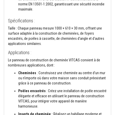
t
norme EN 13501-1:2002, garantissant une sécurité incendie
a
n
maximale.
t
s
Spécifications :
à
l
Taille : Chaque panneau mesure 1000 × 610 × 30 mm, offrant une
a
surface adaptée à la construction de cheminées, de foyers
c
h
encastrés, de poêles à cassette, de cheminées d’angle et d’autres
a
applications similaires.
l
e
Applications :
u
r
Le panneau de construction de cheminée VITCAS convient à de
nombreuses applications, dont :
C
o
Cheminées
: Construisez une cheminée au centre d’un mur
l
ou n’importe où dans votre maison sans conduit préexistant
l
grâce à ce panneau de construction.
e
e
Poêles encastrés
: Créez une installation de poêle encastré
t
élégante et efficace en utilisant le panneau de construction
j
o
VITCAS, pour intégrer votre appareil de manière
i
harmonieuse.
n
t
Inserts de cheminée :
Réalisez un habillage moderne et