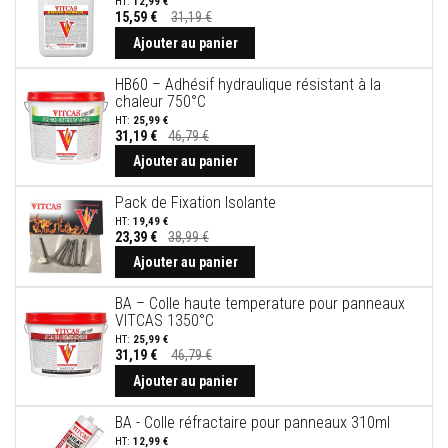
12,99 €
u
15,59 €
31,19 €
r
Prix
e
Spécial
Ajouter au panier
t
l
HB60 – Adhésif hydraulique résistant à la
i
chaleur 750°C
n
t
25,99 €
e
31,19 €
46,79 €
a
Ajouter au panier
u
x
Pack de Fixation Isolante
A
19,49 €
d
23,39 €
38,99 €
h
Ajouter au panier
é
s
i
BA – Colle haute temperature pour panneaux
f
VITCAS 1350°C
s
25,99 €
r
31,19 €
46,79 €
é
Prix
s
Spécial
Ajouter au panier
i
s
BA - Colle réfractaire pour panneaux 310ml
t
a
12,99 €