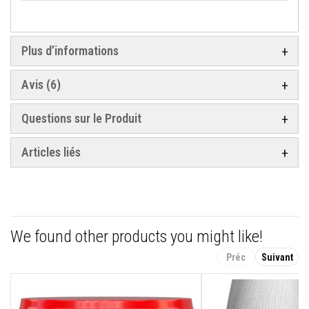
r
é
f
r
Plus d’informations
a
c
t
Avis
6
a
i
r
Questions sur le Produit
e
s
Articles liés
M
a
t
é
r
i
a
We found other products you might like!
u
x
d
Préc
Suivant
'
a
c
c