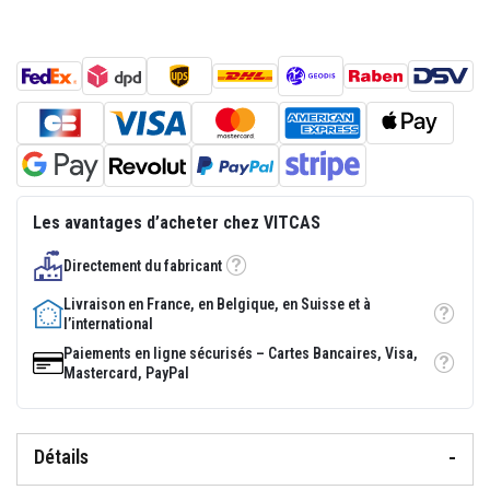
p
l
â
t
r
e
r
é
s
i
s
t
Les avantages d’acheter chez VITCAS
a
n
t
Directement du fabricant
s
Tooltip
à
Livraison en France, en Belgique, en Suisse et à
l
Tooltip
l’international
a
c
Paiements en ligne sécurisés – Cartes Bancaires, Visa,
h
Tooltip
Mastercard, PayPal
a
l
e
u
r
Détails
M