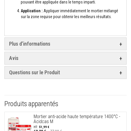
s
pouvant être appliquée dans le temps imparti.
p
Application :
Appliquer immédiatement le mortier mélangé
o
u
sur la zone requise pour obtenir les meilleurs résultats.
r
c
a
r
r
Plus d’informations
e
l
a
Avis
g
e
Questions sur le Produit
N
e
t
t
o
y
a
Produits apparentés
n
t
s
Mortier anti-acide haute température 1400°C -
p
Acidcas M
o
51,99 €
u