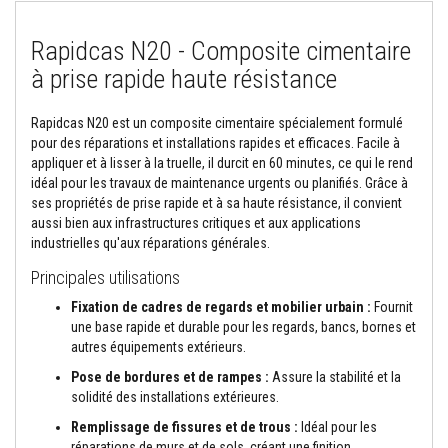
o
r
Rapidcas N20 - Composite cimentaire
t
i
à prise rapide haute résistance
e
r
s
Rapidcas N20 est un composite cimentaire spécialement formulé
r
é
pour des réparations et installations rapides et efficaces. Facile à
s
appliquer et à lisser à la truelle, il durcit en 60 minutes, ce qui le rend
i
idéal pour les travaux de maintenance urgents ou planifiés. Grâce à
s
ses propriétés de prise rapide et à sa haute résistance, il convient
t
a
aussi bien aux infrastructures critiques et aux applications
n
industrielles qu'aux réparations générales.
t
s
Principales utilisations
a
u
Fixation de cadres de regards et mobilier urbain :
Fournit
f
une base rapide et durable pour les regards, bancs, bornes et
e
autres équipements extérieurs.
u
e
Pose de bordures et de rampes :
Assure la stabilité et la
t
solidité des installations extérieures.
c
i
Remplissage de fissures et de trous :
Idéal pour les
m
e
réparations de murs et de sols, créant une finition