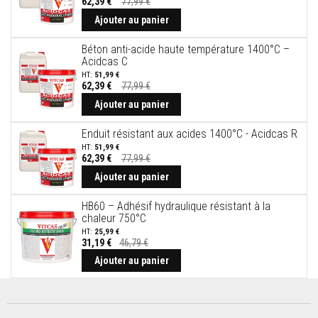
62,39 €
77,99 €
r
Prix
Spécial
p
Ajouter au panier
o
ê
Béton anti-acide haute température 1400°C –
l
Acidcas C
e
s
51,99 €
62,39 €
77,99 €
e
Prix
t
Spécial
Ajouter au panier
c
h
e
Enduit résistant aux acides 1400°C - Acidcas R
m
51,99 €
i
62,39 €
77,99 €
n
Prix
Spécial
Ajouter au panier
é
e
s
HB60 – Adhésif hydraulique résistant à la
chaleur 750°C
P
25,99 €
e
31,19 €
46,79 €
i
n
Ajouter au panier
t
u
r
e
s