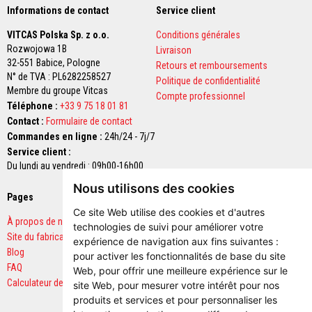
Informations de contact
r
Service client
é
f
VITCAS Polska Sp. z o.o.
Conditions générales
r
Rozwojowa 1B
Livraison
a
32-551 Babice,
Pologne
Retours et remboursements
c
N° de TVA : PL6282258527
t
Politique de confidentialité
a
Membre du groupe Vitcas
Compte professionnel
i
Téléphone :
+33 9 75 18 01 81
r
Contact :
Formulaire de contact
e
s
Commandes en ligne :
24h/24 - 7j/7
Service client :
M
Du lundi au vendredi : 09h00-16h00
a
t
Nous utilisons des cookies
é
Pages
Paiements sécurisés
r
Ce site Web utilise des cookies et d'autres
i
À propos de nous
a
technologies de suivi pour améliorer votre
u
Site du fabricant
expérience de navigation aux fins suivantes :
x
Blog
pour activer les fonctionnalités de base du site
d
FAQ
'
Web
,
pour offrir une meilleure expérience sur le
a
Calculateur de quantités
site Web
,
pour mesurer votre intérêt pour nos
c
produits et services et pour personnaliser les
c