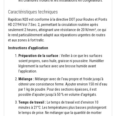
les chambres froides et les installations en congélateurs.
t
a
n
Caractéristiques techniques
t
s
Rapidcas N20 est conforme à la directive DOT pour Routes et Ponts
à
HD 27/94 Vol 7 Sec. 2, permettant la circulation routière après
l
a
seulement 2 heures, atteignant une résistance de 20 N/mm², ce qui
c
le rend particulièrement adapté aux réparations urgentes de routes
h
et aux zones à fort trafic.
a
l
Instructions d'application
e
u
Préparation de la surface :
Veiller à ce que les surfaces
r
soient propres, sans huile, graisse ni poussière. Humidifier
légèrement la surface avec une brosse humide avant
C
l'application.
o
l
Mélange :
Mélanger avec de l'eau propre et froide jusqu'à
l
obtenir une consistance ferme. Ajouter environ 150 ml d'eau
e
e
par 1 kg de poudre. Pour des sections épaisses, il est
t
possible d'ajouter jusqu'à 50 % en volume d'agrégats.
j
o
Temps de travail :
Le temps de travail est d'environ 10
i
minutes à 21°C. Les températures plus basses prolongeront
n
le temps de prise. Ne mélanger que la quantité de mortier
t