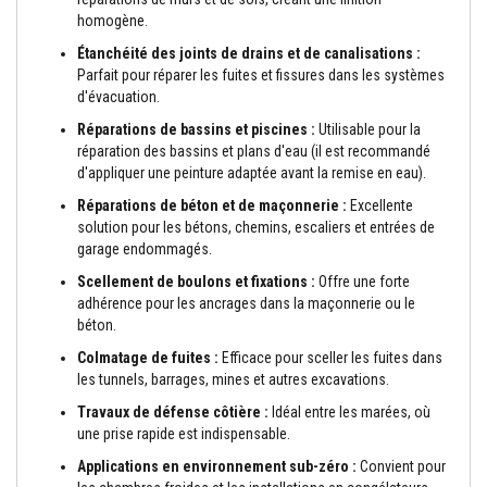
n
homogène.
t
s
Étanchéité des joints de drains et de canalisations :
Parfait pour réparer les fuites et fissures dans les systèmes
M
d'évacuation.
a
s
Réparations de bassins et piscines :
Utilisable pour la
t
réparation des bassins et plans d'eau (il est recommandé
i
d'appliquer une peinture adaptée avant la remise en eau).
c
s
Réparations de béton et de maçonnerie :
Excellente
e
solution pour les bétons, chemins, escaliers et entrées de
t
s
garage endommagés.
c
e
Scellement de boulons et fixations :
Offre une forte
l
adhérence pour les ancrages dans la maçonnerie ou le
l
béton.
a
n
Colmatage de fuites :
Efficace pour sceller les fuites dans
t
les tunnels, barrages, mines et autres excavations.
s
r
Travaux de défense côtière :
Idéal entre les marées, où
é
une prise rapide est indispensable.
s
i
Applications en environnement sub-zéro :
Convient pour
s