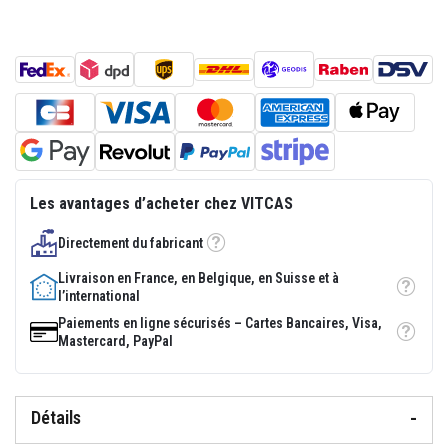
p
l
â
t
r
e
r
é
s
i
s
t
Les avantages d’acheter chez VITCAS
a
n
t
Directement du fabricant
s
Tooltip
à
Livraison en France, en Belgique, en Suisse et à
l
Tooltip
l’international
a
c
Paiements en ligne sécurisés – Cartes Bancaires, Visa,
h
Tooltip
Mastercard, PayPal
a
l
e
u
r
Détails
M