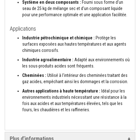
Système en deux composants :
Fourni sous forme d'un
n
seau de 25 kg de mélange sec et d'un composant liquide
t
s
pour une performance optimale et une application facilitée.
M
Applications
a
s
Industrie pétrochimique et chimique :
Protège les
t
surfaces exposées aux hautes températures et aux agents
i
chimiques corrosifs.
c
s
Industrie agroalimentaire :
Adapté aux environnements où
e
t
les sous-produits acides sont fréquents.
s
Cheminées :
Utilisé à l'intérieur des cheminées traitant des
c
e
gaz acides, empêchant ainsi les dommages et la corrosion.
l
l
Autres applications à haute température :
Idéal pour les
a
environnements industriels nécessitant une résistance à la
n
fois aux acides et aux températures élevées, tels que les
t
fours, les chaudières et les raffineries.
s
r
é
s
i
s
Plus d’informations