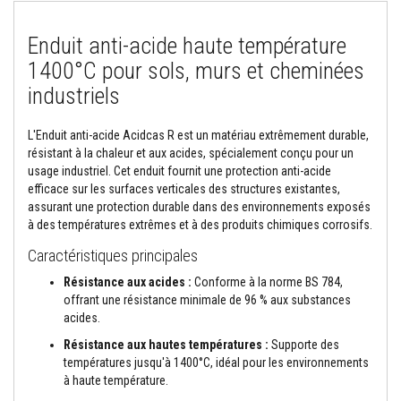
o
r
Enduit anti-acide haute température
t
i
1400°C pour sols, murs et cheminées
e
r
industriels
s
r
é
L'Enduit anti-acide Acidcas R est un matériau extrêmement durable,
s
résistant à la chaleur et aux acides, spécialement conçu pour un
i
s
usage industriel. Cet enduit fournit une protection anti-acide
t
efficace sur les surfaces verticales des structures existantes,
a
assurant une protection durable dans des environnements exposés
n
à des températures extrêmes et à des produits chimiques corrosifs.
t
s
Caractéristiques principales
a
u
Résistance aux acides :
Conforme à la norme BS 784,
f
e
offrant une résistance minimale de 96 % aux substances
u
acides.
e
t
Résistance aux hautes températures :
Supporte des
c
températures jusqu'à 1400°C, idéal pour les environnements
i
à haute température.
m
e