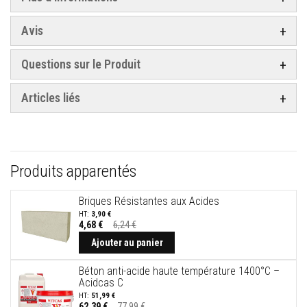
t
a
n
Avis
t
s
à
Questions sur le Produit
l
a
c
Articles liés
h
a
l
e
u
r
Produits apparentés
C
o
Briques Résistantes aux Acides
l
l
3,90 €
e
4,68 €
6,24 €
Prix
e
Spécial
Ajouter au panier
t
j
o
Béton anti-acide haute température 1400°C –
i
Acidcas C
n
51,99 €
t
62,39 €
77,99 €