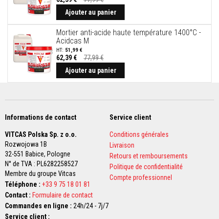
s
Prix
p
Spécial
Ajouter au panier
o
u
Mortier anti-acide haute température 1400°C -
r
Acidcas M
c
a
51,99 €
62,39 €
77,99 €
r
Prix
r
Spécial
Ajouter au panier
e
l
a
g
e
Informations de contact
Service client
N
e
VITCAS Polska Sp. z o.o.
Conditions générales
t
Rozwojowa 1B
Livraison
t
32-551 Babice,
o
Pologne
Retours et remboursements
y
N° de TVA : PL6282258527
Politique de confidentialité
a
Membre du groupe Vitcas
n
Compte professionnel
Téléphone :
+33 9 75 18 01 81
t
s
Contact :
Formulaire de contact
p
Commandes en ligne :
24h/24 - 7j/7
o
Service client :
u