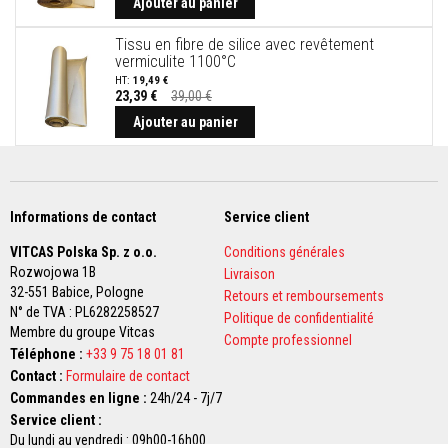
Ajouter au panier
s
p
o
Tissu en fibre de silice avec revêtement
u
vermiculite 1100°C
r
19,49 €
c
23,39 €
39,00 €
a
Prix
r
Spécial
Ajouter au panier
r
e
l
a
g
e
Informations de contact
Service client
N
VITCAS Polska Sp. z o.o.
Conditions générales
e
Rozwojowa 1B
Livraison
t
32-551 Babice,
Pologne
Retours et remboursements
t
N° de TVA : PL6282258527
o
Politique de confidentialité
y
Membre du groupe Vitcas
Compte professionnel
a
Téléphone :
+33 9 75 18 01 81
n
Contact :
Formulaire de contact
t
s
Commandes en ligne :
24h/24 - 7j/7
p
Service client :
o
Du lundi au vendredi : 09h00-16h00
u