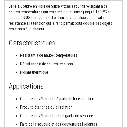
o
Le Fil à Coudre en Fibre de Silice Vitcas est un fil résistant à de
r
o
hautes températures qui résiste à court terme jusqu’à 1400
C et
t
o
jusqu’à 1000
C en continu. Le fil en fibre de silice a une forte
i
e
résistance à la tension qui le rend parfait pour coudre des objets
r
résistants à la chaleur.
s
r
é
Caractéristiques :
s
i
s
Résistant à de hautes températures
t
a
Résistance à de hautes tensions
n
t
Isolant thermique
s
a
Applications :
u
f
e
Couture de vêtements à partir de fibre de silice
u
e
Produits étanches ou d’isolation
t
c
Couture de vêtements et de gants de sécurité
i
m
Faire de la soudure et des couvertures isolantes
e