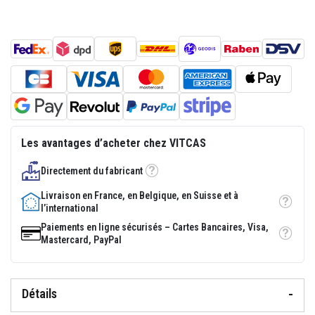
p
l
â
t
r
e
r
é
s
i
s
t
Les avantages d’acheter chez VITCAS
a
n
t
Directement du fabricant
s
Tooltip
à
Livraison en France, en Belgique, en Suisse et à
l
Tooltip
l’international
a
c
Paiements en ligne sécurisés – Cartes Bancaires, Visa,
h
Tooltip
Mastercard, PayPal
a
l
e
u
r
Détails
M