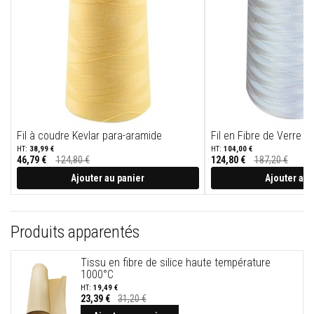
t
a
n
t
s
à
l
a
c
h
a
l
Fil à coudre Kevlar para-aramide
Fil en Fibre de Verre a
e
u
38,99 €
104,00 €
r
46,79 €
124,80 €
124,80 €
187,20 €
Prix
Prix
Spécial
Spécial
Ajouter au panier
Ajouter au 
C
o
l
l
Produits apparentés
e
e
t
Tissu en fibre de silice haute température
j
1000°C
o
i
19,49 €
n
23,39 €
31,20 €
t