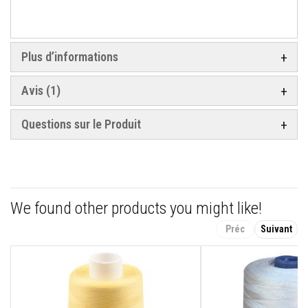
n
t
s
Plus d’informations
M
a
s
Avis
1
t
i
c
Questions sur le Produit
s
e
t
s
c
e
l
l
We found other products you might like!
a
n
Préc
Suivant
t
s
r
é
s
i
s